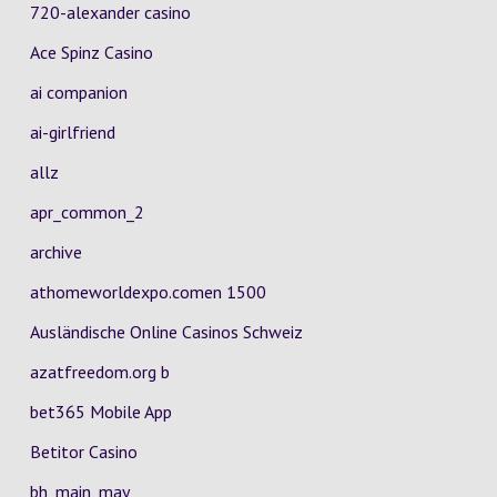
720-alexander casino
Ace Spinz Casino
ai companion
ai-girlfriend
allz
apr_common_2
archive
athomeworldexpo.comen 1500
Ausländische Online Casinos Schweiz
azatfreedom.org b
bet365 Mobile App
Betitor Casino
bh_main_may