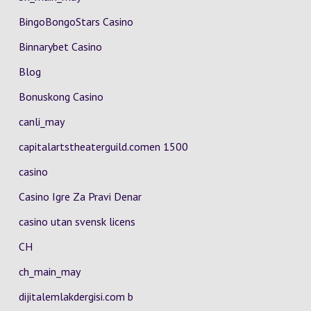
BingoBongoStars Casino
Binnarybet Casino
Blog
Bonuskong Casino
canli_may
capitalartstheaterguild.comen 1500
casino
Casino Igre Za Pravi Denar
casino utan svensk licens
CH
ch_main_may
dijitalemlakdergisi.com b