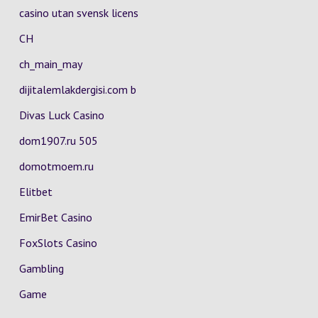
casino utan svensk licens
CH
ch_main_may
dijitalemlakdergisi.com b
Divas Luck Casino
dom1907.ru 505
domotmoem.ru
Elitbet
EmirBet Casino
FoxSlots Casino
Gambling
Game