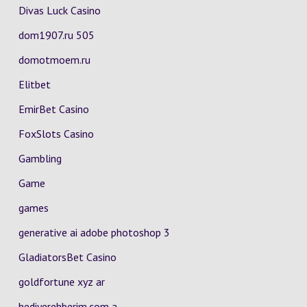
Divas Luck Casino
dom1907.ru 505
domotmoem.ru
Elitbet
EmirBet Casino
FoxSlots Casino
Gambling
Game
games
generative ai adobe photoshop 3
GladiatorsBet Casino
goldfortune xyz ar
hediyerehberim.com a