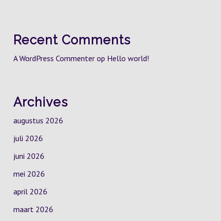
Recent Comments
A WordPress Commenter
op
Hello world!
Archives
augustus 2026
juli 2026
juni 2026
mei 2026
april 2026
maart 2026