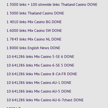
1 3000 links + 100 sitewide links Thailand Casino DONE
1 3000 links Thailand Casino DONE
1 4010 links Mix Casino
BG
DONE
1 6000 links Mix Casino
SW
DONE
1 7843 links Mix Casino
NL
DONE
1 8000 links English News DONE
10 641286 links Mix Casino
5-SE
6
DONE
10 641286 links Mix Casino
6-SE
5
DONE
10 641286 links Mix Casino
8-CA-FR
DONE
10 641286 links Mix Casino
AU-1
DONE
10 641286 links Mix Casino
AU-5
DONE
10 641286 links Mix Casino
AU-6-7chast
DONE