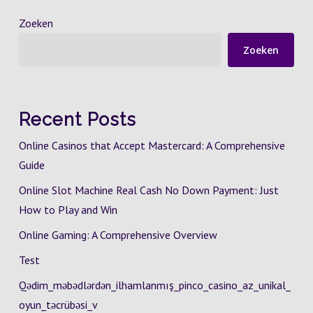
Zoeken
Zoeken
Recent Posts
Online Casinos that Accept Mastercard: A Comprehensive
Guide
Online Slot Machine Real Cash No Down Payment: Just
How to Play and Win
Online Gaming: A Comprehensive Overview
Test
Qədim_məbədlərdən_ilhamlanmış_pinco_casino_az_unikal_
oyun_təcrübəsi_v