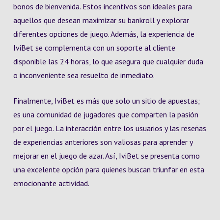
bonos de bienvenida. Estos incentivos son ideales para
aquellos que desean maximizar su bankroll y explorar
diferentes opciones de juego. Además, la experiencia de
IviBet se complementa con un soporte al cliente
disponible las 24 horas, lo que asegura que cualquier duda
o inconveniente sea resuelto de inmediato.
Finalmente, IviBet es más que solo un sitio de apuestas;
es una comunidad de jugadores que comparten la pasión
por el juego. La interacción entre los usuarios y las reseñas
de experiencias anteriores son valiosas para aprender y
mejorar en el juego de azar. Así, IviBet se presenta como
una excelente opción para quienes buscan triunfar en esta
emocionante actividad.