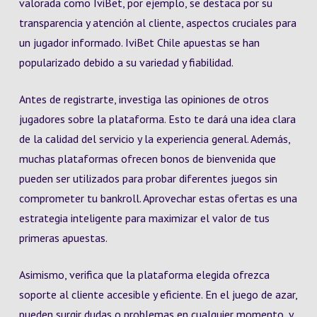
valorada como IviBet, por ejemplo, se destaca por su
transparencia y atención al cliente, aspectos cruciales para
un jugador informado. IviBet Chile apuestas se han
popularizado debido a su variedad y fiabilidad.
Antes de registrarte, investiga las opiniones de otros
jugadores sobre la plataforma. Esto te dará una idea clara
de la calidad del servicio y la experiencia general. Además,
muchas plataformas ofrecen bonos de bienvenida que
pueden ser utilizados para probar diferentes juegos sin
comprometer tu bankroll. Aprovechar estas ofertas es una
estrategia inteligente para maximizar el valor de tus
primeras apuestas.
Asimismo, verifica que la plataforma elegida ofrezca
soporte al cliente accesible y eficiente. En el juego de azar,
pueden surgir dudas o problemas en cualquier momento, y