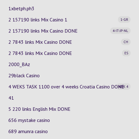
1xbetph.ph3
2 157190 links Mix Casino
1
1-GR
2 157190 links Mix Casino
DONE
4-IT-JP-NL
2 7843 links Mix Casino
DONE
CH
2 7843 links Mix Casino
DONE
ES
2000_BAz
29black Casino
4 WEKS TASK 1100 over 4 weeks Croatia Casino
DONE
WEK 4
41
5 220 links English Mix DONE
656 mystake casino
689 amunra casino