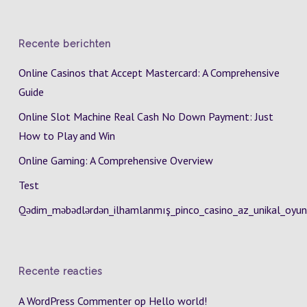
Recente berichten
Online Casinos that Accept Mastercard: A Comprehensive
Guide
Online Slot Machine Real Cash No Down Payment: Just
How to Play and Win
Online Gaming: A Comprehensive Overview
Test
Qədim_məbədlərdən_ilhamlanmış_pinco_casino_az_unikal_oyun
Recente reacties
A WordPress Commenter
op
Hello world!