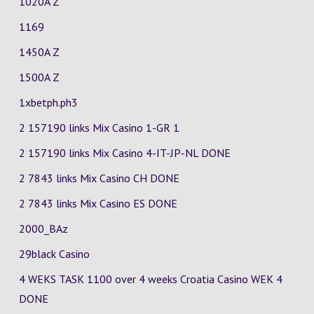
1020A Z
1169
1450A Z
1500A Z
1xbetph.ph3
2 157190 links Mix Casino
1-GR
1
2 157190 links Mix Casino
4-IT-JP-NL
DONE
2 7843 links Mix Casino
CH
DONE
2 7843 links Mix Casino
ES
DONE
2000_BAz
29black Casino
4 WEKS TASK 1100 over 4 weeks Croatia Casino
WEK 4
DONE