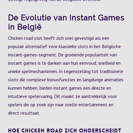
De Evolutie van Instant Games
in België
Chicken road slot heeft zich snel gevestigd als een
populair alternatief voor klassieke slots in het Belgische
instant-games-segment. De groeiende populariteit van
instant games is te danken aan hun eenvoud, snelheid en
unieke spelmechanismen. In tegenstelling tot traditionele
slots die complexe bonusfuncties en langdurige animaties
kunnen hebben, bieden instant games een directe en
intuïtieve spelervaring. Dit maakt ze aantrekkelijk voor
spelers die op zoek zijn naar snelle entertainment en
direct resultaat.
Hoe Chicken Road zich Onderscheidt