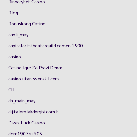
Binnarybet Casino
Blog
Bonuskong Casino
canli_may
capitalartstheaterguild.comen 1500
casino
Casino Igre Za Pravi Denar
casino utan svensk licens
CH
ch_main_may
dijitalemlakdergisi.com b
Divas Luck Casino
dom1907.ru 505