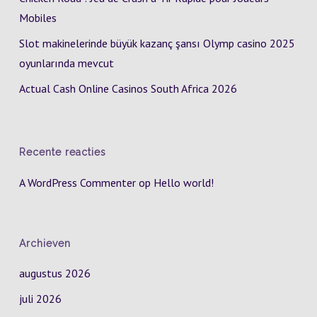
Mobiles
Slot makinelerinde büyük kazanç şansı Olymp casino 2025
oyunlarında mevcut
Actual Cash Online Casinos South Africa 2026
Recente reacties
A WordPress Commenter
op
Hello world!
Archieven
augustus 2026
juli 2026