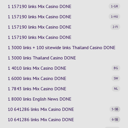
1 157190 links Mix Casino
DONE
1-GR
1 157190 links Mix Casino
DONE
1-HU
1 157190 links Mix Casino
DONE
2-FI
1 157190 links Mix Casino DONE
1 3000 links + 100 sitewide links Thailand Casino DONE
1 3000 links Thailand Casino DONE
1 4010 links Mix Casino
DONE
BG
1 6000 links Mix Casino
DONE
SW
1 7843 links Mix Casino
DONE
NL
1 8000 links English News DONE
10 641286 links Mix Casino
DONE
5-SE
6
10 641286 links Mix Casino
DONE
6-SE
5