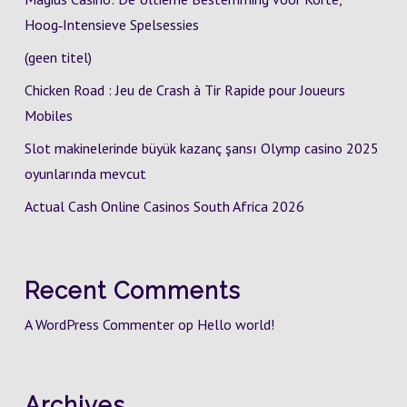
Hoog‑Intensieve Spelsessies
(geen titel)
Chicken Road : Jeu de Crash à Tir Rapide pour Joueurs
Mobiles
Slot makinelerinde büyük kazanç şansı Olymp casino 2025
oyunlarında mevcut
Actual Cash Online Casinos South Africa 2026
Recent Comments
A WordPress Commenter
op
Hello world!
Archives