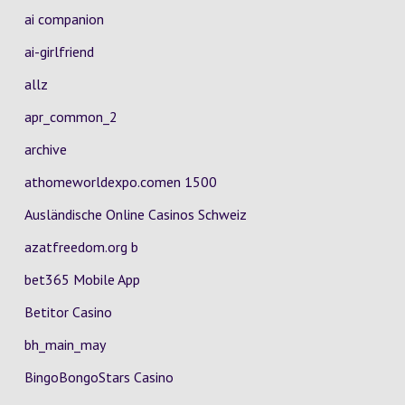
ai companion
ai-girlfriend
allz
apr_common_2
archive
athomeworldexpo.comen 1500
Ausländische Online Casinos Schweiz
azatfreedom.org b
bet365 Mobile App
Betitor Casino
bh_main_may
BingoBongoStars Casino