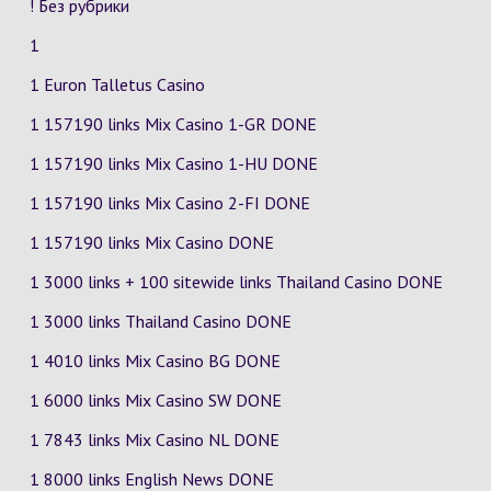
! Без рубрики
1
1 Euron Talletus Casino
1 157190 links Mix Casino
1-GR
DONE
1 157190 links Mix Casino
1-HU
DONE
1 157190 links Mix Casino
2-FI
DONE
1 157190 links Mix Casino DONE
1 3000 links + 100 sitewide links Thailand Casino DONE
1 3000 links Thailand Casino DONE
1 4010 links Mix Casino
BG
DONE
1 6000 links Mix Casino
SW
DONE
1 7843 links Mix Casino
NL
DONE
1 8000 links English News DONE