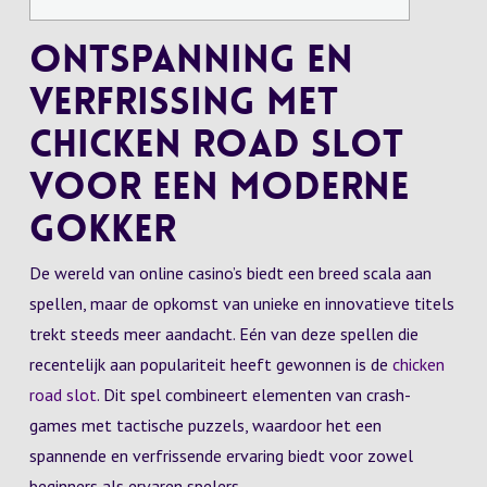
Ontspanning en
verfrissing met
chicken road slot
voor een moderne
gokker
De wereld van online casino’s biedt een breed scala aan
spellen, maar de opkomst van unieke en innovatieve titels
trekt steeds meer aandacht. Eén van deze spellen die
recentelijk aan populariteit heeft gewonnen is de
chicken
road slot
. Dit spel combineert elementen van crash-
games met tactische puzzels, waardoor het een
spannende en verfrissende ervaring biedt voor zowel
beginners als ervaren spelers.