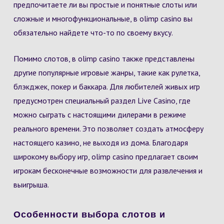
предпочитаете ли вы простые и понятные слоты или
сложные и многофункциональные, в olimp casino вы
обязательно найдете что-то по своему вкусу.
Помимо слотов, в olimp casino также представлены
другие популярные игровые жанры, такие как рулетка,
блэкджек, покер и баккара. Для любителей живых игр
предусмотрен специальный раздел Live Casino, где
можно сыграть с настоящими дилерами в режиме
реального времени. Это позволяет создать атмосферу
настоящего казино, не выходя из дома. Благодаря
широкому выбору игр, olimp casino предлагает своим
игрокам бесконечные возможности для развлечения и
выигрыша.
Особенности выбора слотов и