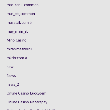
mar_canli_common
mar_pb_common
masalcik.com b
may_main_sb
Mino Casino
miranimashki.ru
mkchr.com a
new
News
news_2
Online Casino Luckygem
Online Casino Neterapay