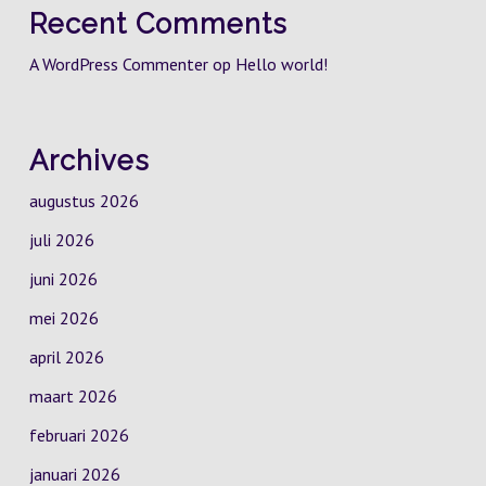
Recent Comments
A WordPress Commenter
op
Hello world!
Archives
augustus 2026
juli 2026
juni 2026
mei 2026
april 2026
maart 2026
februari 2026
januari 2026