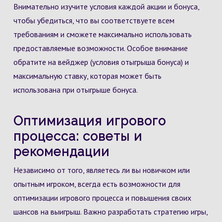
Внимательно изучите условия каждой акции и бонуса,
чтобы убедиться, что вы соответствуете всем
требованиям и сможете максимально использовать
предоставляемые возможности. Особое внимание
обратите на вейджер (условия отыгрыша бонуса) и
максимальную ставку, которая может быть
использована при отыгрыше бонуса.
Оптимизация игрового
процесса: советы и
рекомендации
Независимо от того, являетесь ли вы новичком или
опытным игроком, всегда есть возможности для
оптимизации игрового процесса и повышения своих
шансов на выигрыш. Важно разработать стратегию игры,