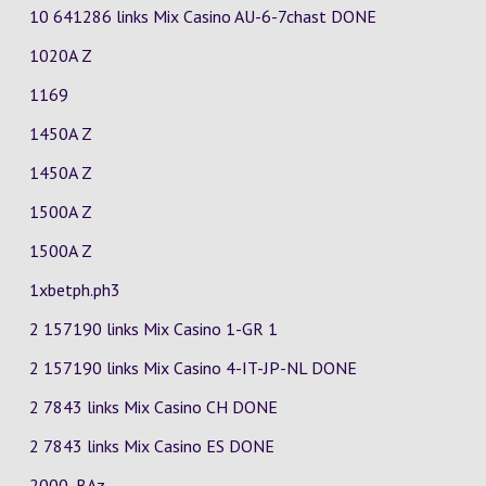
10 641286 links Mix Casino
AU-6-7chast
DONE
1020A Z
1169
1450A Z
1450A Z
1500A Z
1500A Z
1xbetph.ph3
2 157190 links Mix Casino
1-GR
1
2 157190 links Mix Casino
4-IT-JP-NL
DONE
2 7843 links Mix Casino
CH
DONE
2 7843 links Mix Casino
ES
DONE
2000_BAz