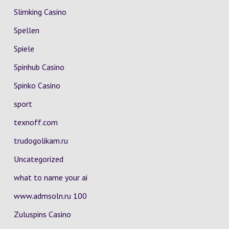
Slimking Casino
Spellen
Spiele
Spinhub Casino
Spinko Casino
sport
texnoff.com
trudogolikam.ru
Uncategorized
what to name your ai
www.admsoln.ru 100
Zuluspins Casino