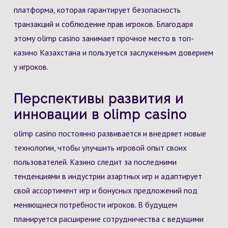
платформа, которая гарантирует безопасность
транзакций и соблюдение прав игроков. Благодаря
этому olimp casino занимает прочное место в топ-
казино Казахстана и пользуется заслуженным доверием
у игроков.
Перспективы развития и
инновации в olimp casino
olimp casino постоянно развивается и внедряет новые
технологии, чтобы улучшить игровой опыт своих
пользователей. Казино следит за последними
тенденциями в индустрии азартных игр и адаптирует
свой ассортимент игр и бонусных предложений под
меняющиеся потребности игроков. В будущем
планируется расширение сотрудничества с ведущими