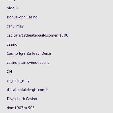
blog_4
Bonuskong Casino
canli_may
capitalartstheaterguild.comen 1500
casino
Casino Igre Za Pravi Denar
casino utan svensk licens
CH
ch_main_may
dijitalemlakdergisi.com b
Divas Luck Casino
dom1907.ru 505