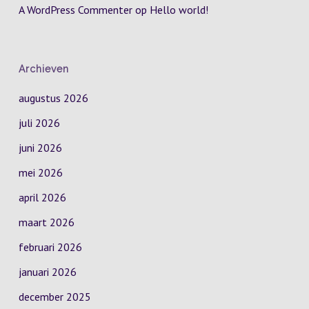
A WordPress Commenter
op
Hello world!
Archieven
augustus 2026
juli 2026
juni 2026
mei 2026
april 2026
maart 2026
februari 2026
januari 2026
december 2025