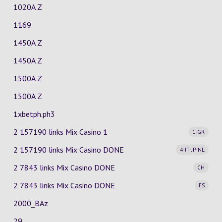
1020A Z
1169
1450A Z
1450A Z
1500A Z
1500A Z
1xbetph.ph3
2 157190 links Mix Casino
1
1-GR
2 157190 links Mix Casino
DONE
4-IT-JP-NL
2 7843 links Mix Casino
DONE
CH
2 7843 links Mix Casino
DONE
ES
2000_BAz
29