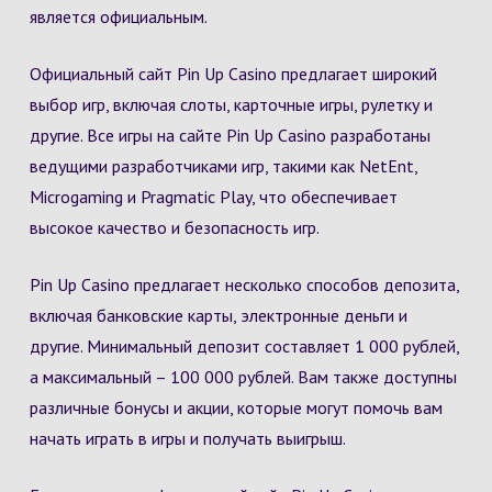
является официальным.
Официальный сайт Pin Up Casino предлагает широкий
выбор игр, включая слоты, карточные игры, рулетку и
другие. Все игры на сайте Pin Up Casino разработаны
ведущими разработчиками игр, такими как NetEnt,
Microgaming и Pragmatic Play, что обеспечивает
высокое качество и безопасность игр.
Pin Up Casino предлагает несколько способов депозита,
включая банковские карты, электронные деньги и
другие. Минимальный депозит составляет 1 000 рублей,
а максимальный – 100 000 рублей. Вам также доступны
различные бонусы и акции, которые могут помочь вам
начать играть в игры и получать выигрыш.