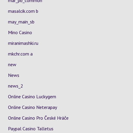
mar_pb_common
masalcik.com b
may_main_sb
Mino Casino
miranimashki.ru
mkchr.com a
new
News
news_2
Online Casino Luckygem
Online Casino Neterapay
Online Casino Pro České Hráče
Paypal Casino Talletus