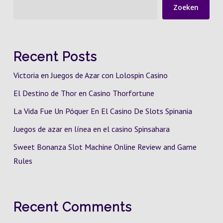
Zoeken
Recent Posts
Victoria en Juegos de Azar con Lolospin Casino
El Destino de Thor en Casino Thorfortune
La Vida Fue Un Póquer En El Casino De Slots Spinania
Juegos de azar en línea en el casino Spinsahara
Sweet Bonanza Slot Machine Online Review and Game
Rules
Recent Comments