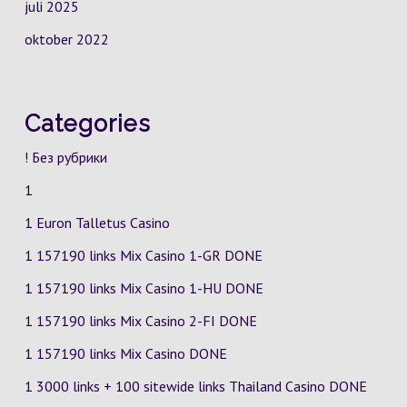
juli 2025
oktober 2022
Categories
! Без рубрики
1
1 Euron Talletus Casino
1 157190 links Mix Casino
1-GR
DONE
1 157190 links Mix Casino
1-HU
DONE
1 157190 links Mix Casino
2-FI
DONE
1 157190 links Mix Casino DONE
1 3000 links + 100 sitewide links Thailand Casino DONE