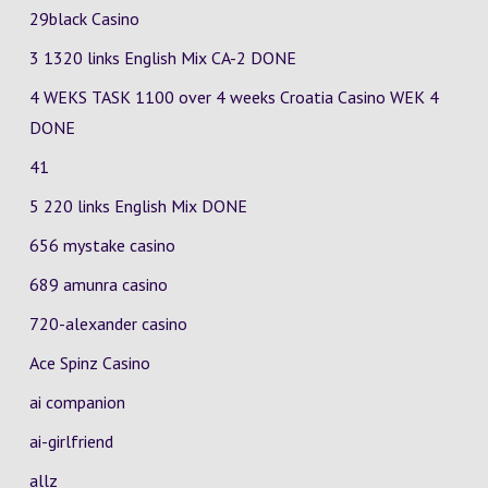
29black Casino
3 1320 links English Mix
CA-2
DONE
4 WEKS TASK 1100 over 4 weeks Croatia Casino
WEK 4
DONE
41
5 220 links English Mix DONE
656 mystake casino
689 amunra casino
720-alexander casino
Ace Spinz Casino
ai companion
ai-girlfriend
allz