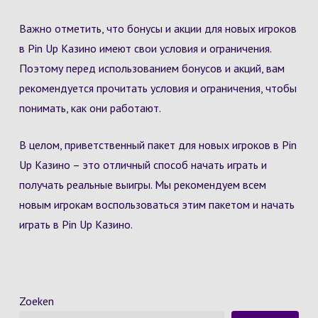
Важно отметить, что бонусы и акции для новых игроков
в Pin Up Казино имеют свои условия и ограничения.
Поэтому перед использованием бонусов и акций, вам
рекомендуется прочитать условия и ограничения, чтобы
понимать, как они работают.
В целом, приветственный пакет для новых игроков в Pin
Up Казино – это отличный способ начать играть и
получать реальные выигры. Мы рекомендуем всем
новым игрокам воспользоваться этим пакетом и начать
играть в Pin Up Казино.
Zoeken