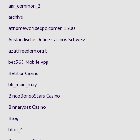
apr_common_2
archive
athomeworldexpo.comen 1500
Ausländische Online Casinos Schweiz
azatfreedom.org b
bet365 Mobile App
Betitor Casino
bh_main_may
BingoBongoStars Casino
Binnarybet Casino
Blog
blog_4