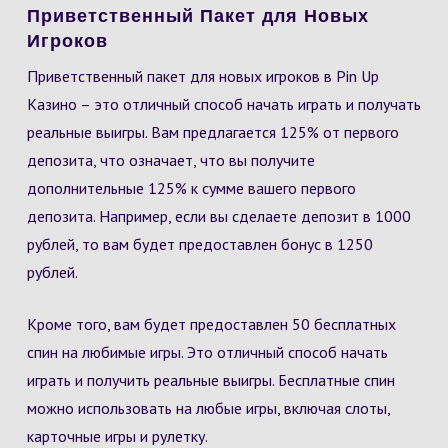
Приветственный Пакет для Новых
Игроков
Приветственный пакет для новых игроков в Pin Up
Казино – это отличный способ начать играть и получать
реальные выигры. Вам предлагается 125% от первого
депозита, что означает, что вы получите
дополнительные 125% к сумме вашего первого
депозита. Например, если вы сделаете депозит в 1000
рублей, то вам будет предоставлен бонус в 1250
рублей.
Кроме того, вам будет предоставлен 50 бесплатных
спин на любимые игры. Это отличный способ начать
играть и получить реальные выигры. Бесплатные спин
можно использовать на любые игры, включая слоты,
карточные игры и рулетку.