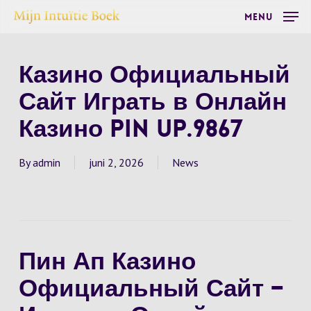
Skip
Menu
to
main
Казино Официальный
content
Сайт Играть в Онлайн
Казино Pin Up.9867
By
admin
juni 2, 2026
News
Пин Ап Казино
Официальный Сайт –