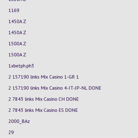
1169
1450A Z
1450A Z
1500A Z
1500A Z
1xbetph.ph3
2 157190 links Mix Casino
1-GR
1
2 157190 links Mix Casino
4-IT-JP-NL
DONE
2 7843 links Mix Casino
CH
DONE
2 7843 links Mix Casino
ES
DONE
2000_BAz
29