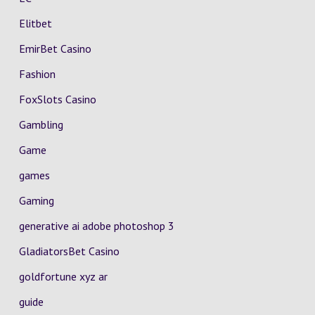
Elitbet
EmirBet Casino
Fashion
FoxSlots Casino
Gambling
Game
games
Gaming
generative ai adobe photoshop 3
GladiatorsBet Casino
goldfortune xyz ar
guide