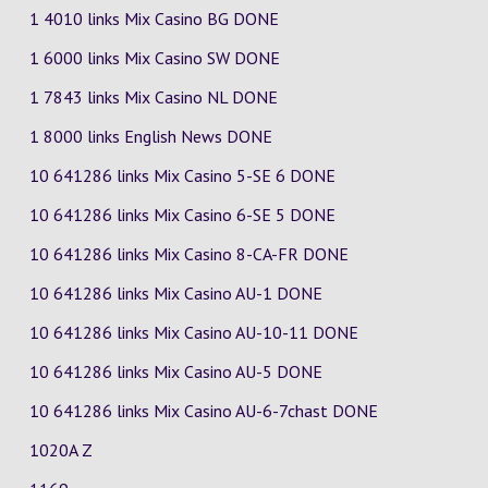
1 4010 links Mix Casino
BG
DONE
1 6000 links Mix Casino
SW
DONE
1 7843 links Mix Casino
NL
DONE
1 8000 links English News DONE
10 641286 links Mix Casino
5-SE
6
DONE
10 641286 links Mix Casino
6-SE
5
DONE
10 641286 links Mix Casino
8-CA-FR
DONE
10 641286 links Mix Casino
AU-1
DONE
10 641286 links Mix Casino
AU-10-11
DONE
10 641286 links Mix Casino
AU-5
DONE
10 641286 links Mix Casino
AU-6-7chast
DONE
1020A Z