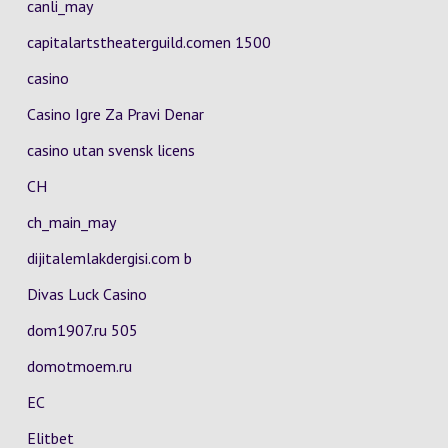
canli_may
capitalartstheaterguild.comen 1500
casino
Casino Igre Za Pravi Denar
casino utan svensk licens
CH
ch_main_may
dijitalemlakdergisi.com b
Divas Luck Casino
dom1907.ru 505
domotmoem.ru
EC
Elitbet