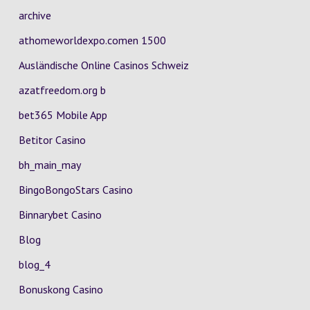
archive
athomeworldexpo.comen 1500
Ausländische Online Casinos Schweiz
azatfreedom.org b
bet365 Mobile App
Betitor Casino
bh_main_may
BingoBongoStars Casino
Binnarybet Casino
Blog
blog_4
Bonuskong Casino