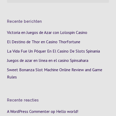
Recente berichten
Victoria en Juegos de Azar con Lolospin Casino
El Destino de Thor en Casino Thorfortune
La Vida Fue Un Póquer En El Casino De Slots Spinania
Juegos de azar en línea en el casino Spinsahara
Sweet Bonanza Slot Machine Online Review and Game
Rules
Recente reacties
A WordPress Commenter
op
Hello world!