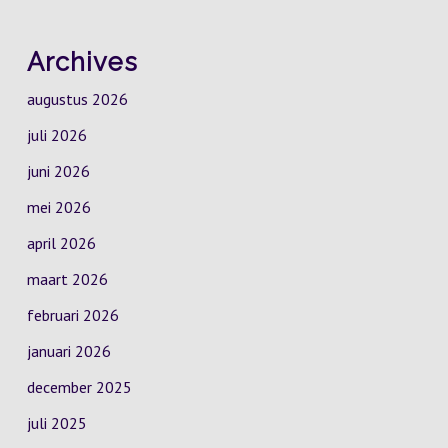
Archives
augustus 2026
juli 2026
juni 2026
mei 2026
april 2026
maart 2026
februari 2026
januari 2026
december 2025
juli 2025