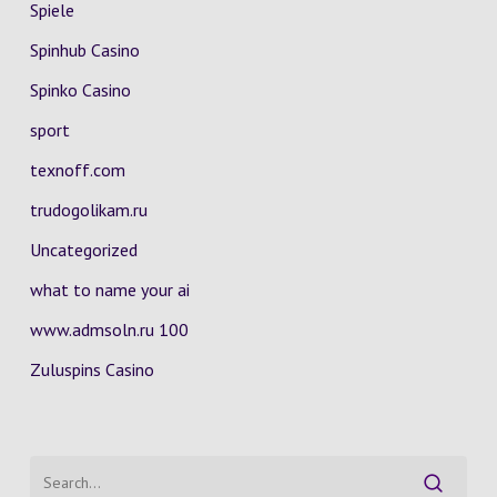
Spiele
Spinhub Casino
Spinko Casino
sport
texnoff.com
trudogolikam.ru
Uncategorized
what to name your ai
www.admsoln.ru 100
Zuluspins Casino