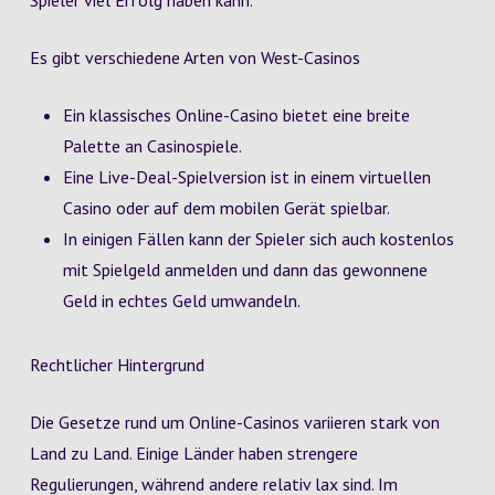
Spieler viel Erfolg haben kann.
Es gibt verschiedene Arten von West-Casinos
Ein klassisches Online-Casino bietet eine breite
Palette an Casinospiele.
Eine Live-Deal-Spielversion ist in einem virtuellen
Casino oder auf dem mobilen Gerät spielbar.
In einigen Fällen kann der Spieler sich auch kostenlos
mit Spielgeld anmelden und dann das gewonnene
Geld in echtes Geld umwandeln.
Rechtlicher Hintergrund
Die Gesetze rund um Online-Casinos variieren stark von
Land zu Land. Einige Länder haben strengere
Regulierungen, während andere relativ lax sind. Im