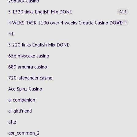
29black Casino
3 1320 links English Mix
DONE
CA-2
4 WEKS TASK 1100 over 4 weeks Croatia Casino
DONE
WEK 4
41
5 220 links English Mix DONE
656 mystake casino
689 amunra casino
720-alexander casino
Ace Spinz Casino
ai companion
ai-girlfriend
allz
apr_common_2