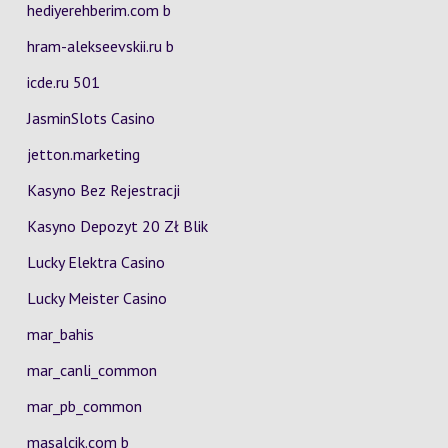
hediyerehberim.com b
hram-alekseevskii.ru b
icde.ru 501
JasminSlots Casino
jetton.marketing
Kasyno Bez Rejestracji
Kasyno Depozyt 20 Zł Blik
Lucky Elektra Casino
Lucky Meister Casino
mar_bahis
mar_canli_common
mar_pb_common
masalcik.com b