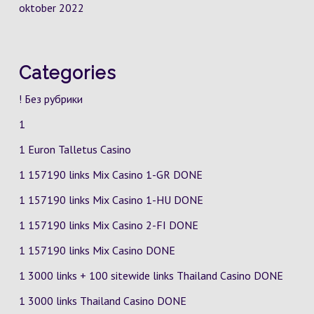
oktober 2022
Categories
! Без рубрики
1
1 Euron Talletus Casino
1 157190 links Mix Casino
1-GR
DONE
1 157190 links Mix Casino
1-HU
DONE
1 157190 links Mix Casino
2-FI
DONE
1 157190 links Mix Casino DONE
1 3000 links + 100 sitewide links Thailand Casino DONE
1 3000 links Thailand Casino DONE