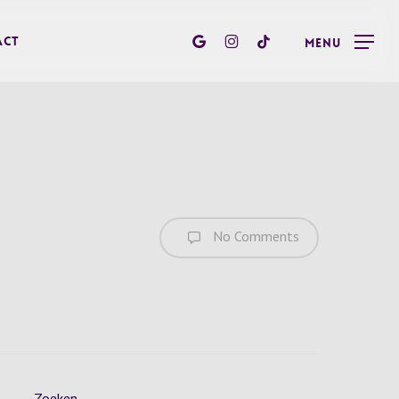
google-
instagram
tiktok
act
Menu
plus
No Comments
Zoeken