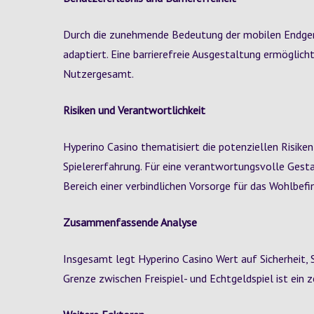
Durch die zunehmende Bedeutung der mobilen Endgerät
adaptiert. Eine barrierefreie Ausgestaltung ermöglicht
Nutzergesamt.
Risiken und Verantwortlichkeit
Hyperino Casino thematisiert die potenziellen Risiken
Spielererfahrung. Für eine verantwortungsvolle Gest
Bereich einer verbindlichen Vorsorge für das Wohlbef
Zusammenfassende Analyse
Insgesamt legt Hyperino Casino Wert auf Sicherheit, 
Grenze zwischen Freispiel- und Echtgeldspiel ist ein z