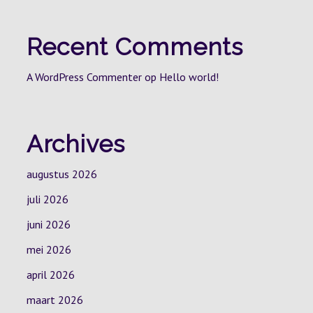
Recent Comments
A WordPress Commenter
op
Hello world!
Archives
augustus 2026
juli 2026
juni 2026
mei 2026
april 2026
maart 2026