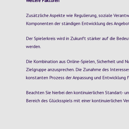
Weitere Faktoren
Zusätzliche Aspekte wie Regulierung, soziale Verantw
Komponenten der ständigen Entwicklung des Angebo
Der Spielerkreis wird in Zukunft stärker auf die Be
werden.
Die Kombination aus Online-Spielen, Sicherheit und N
Zielgruppe anzusprechen. Die Zunahme des Interesses
konstanten Prozess der Anpassung und Entwicklung f
Beachten Sie hierbei den kontinuierlichen Standart- u
Bereich des Glücksspiels mit einer kontinuierlichen Ve