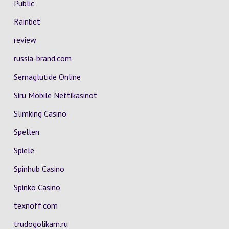
Public
Rainbet
review
russia-brand.com
Semaglutide Online
Siru Mobile Nettikasinot
Slimking Casino
Spellen
Spiele
Spinhub Casino
Spinko Casino
texnoff.com
trudogolikam.ru