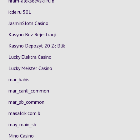
hram-alekseevskii.ru b
icde.ru 501
JasminSlots Casino
Kasyno Bez Rejestracji
Kasyno Depozyt 20 Zł Blik
Lucky Elektra Casino
Lucky Meister Casino
mar_bahis
mar_canli_common
mar_pb_common
masalcik.com b
may_main_sb
Mino Casino