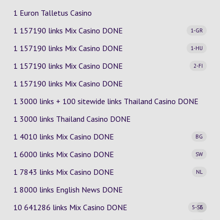
1 Euron Talletus Casino
1 157190 links Mix Casino
DONE
1-GR
1 157190 links Mix Casino
DONE
1-HU
1 157190 links Mix Casino
DONE
2-FI
1 157190 links Mix Casino DONE
1 3000 links + 100 sitewide links Thailand Casino DONE
1 3000 links Thailand Casino DONE
1 4010 links Mix Casino
DONE
BG
1 6000 links Mix Casino
DONE
SW
1 7843 links Mix Casino
DONE
NL
1 8000 links English News DONE
10 641286 links Mix Casino
DONE
5-SE
6