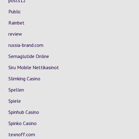
posts12
Public
Rainbet
review
russia-brand.com
Semaglutide Online
Siru Mobile Nettikasinot
Slimking Casino
Spellen
Spiele
Spinhub Casino
Spinko Casino
texnoff.com