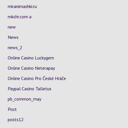
miranimashki.ru
mkchr.com a
new
News
news_2
Online Casino Luckygem
Online Casino Neterapay
Online Casino Pro České Hráče
Paypal Casino Talletus
pb_common_may
Post
posts12