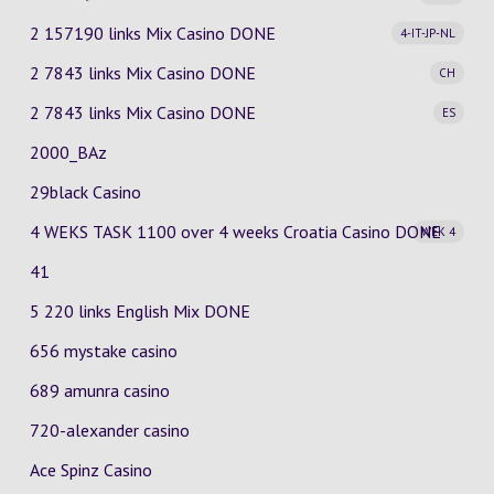
2 157190 links Mix Casino
DONE
4-IT-JP-NL
2 7843 links Mix Casino
DONE
CH
2 7843 links Mix Casino
DONE
ES
2000_BAz
29black Casino
4 WEKS TASK 1100 over 4 weeks Croatia Casino
DONE
WEK 4
41
5 220 links English Mix DONE
656 mystake casino
689 amunra casino
720-alexander casino
Ace Spinz Casino