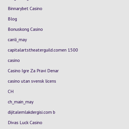
Binnarybet Casino
Blog
Bonuskong Casino
canli_may
capitalartstheaterguild.comen 1500
casino
Casino Igre Za Pravi Denar
casino utan svensk licens
CH
ch_main_may
dijitalemlakdergisi.com b
Divas Luck Casino