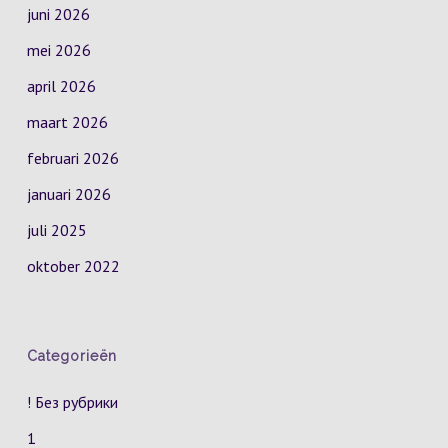
juni 2026
mei 2026
april 2026
maart 2026
februari 2026
januari 2026
juli 2025
oktober 2022
Categorieën
! Без рубрики
1