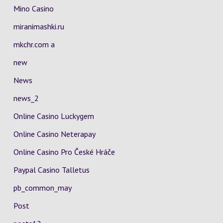
Mino Casino
miranimashki.ru
mkchr.com a
new
News
news_2
Online Casino Luckygem
Online Casino Neterapay
Online Casino Pro České Hráče
Paypal Casino Talletus
pb_common_may
Post