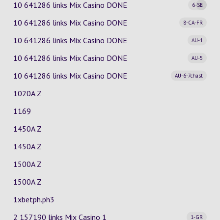
10 641286 links Mix Casino
DONE
6-SE
5
10 641286 links Mix Casino
DONE
8-CA-FR
10 641286 links Mix Casino
DONE
AU-1
10 641286 links Mix Casino
DONE
AU-5
10 641286 links Mix Casino
DONE
AU-6-7chast
1020A Z
1169
1450A Z
1450A Z
1500A Z
1500A Z
1xbetph.ph3
2 157190 links Mix Casino
1
1-GR