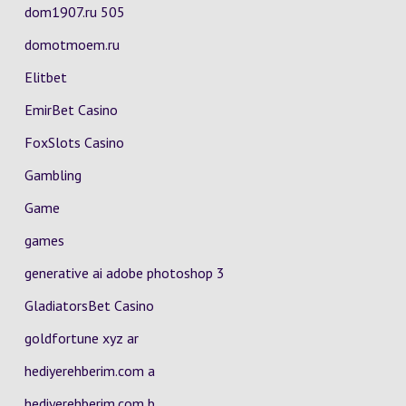
dom1907.ru 505
domotmoem.ru
Elitbet
EmirBet Casino
FoxSlots Casino
Gambling
Game
games
generative ai adobe photoshop 3
GladiatorsBet Casino
goldfortune xyz ar
hediyerehberim.com a
hediyerehberim.com b