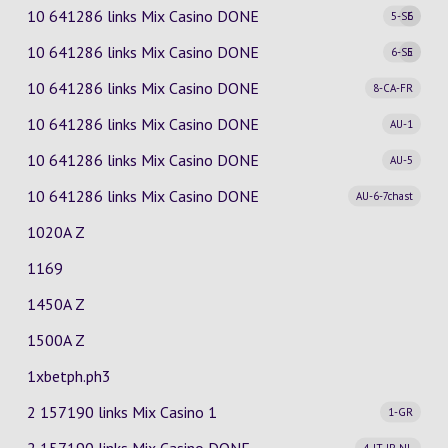
10 641286 links Mix Casino
DONE
5-SE
6
10 641286 links Mix Casino
DONE
6-SE
5
10 641286 links Mix Casino
DONE
8-CA-FR
10 641286 links Mix Casino
DONE
AU-1
10 641286 links Mix Casino
DONE
AU-5
10 641286 links Mix Casino
DONE
AU-6-7chast
1020A Z
1169
1450A Z
1500A Z
1xbetph.ph3
2 157190 links Mix Casino
1
1-GR
4-IT-JP-NL