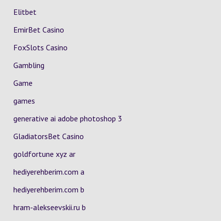
Elitbet
EmirBet Casino
FoxSlots Casino
Gambling
Game
games
generative ai adobe photoshop 3
GladiatorsBet Casino
goldfortune xyz ar
hediyerehberim.com a
hediyerehberim.com b
hram-alekseevskii.ru b