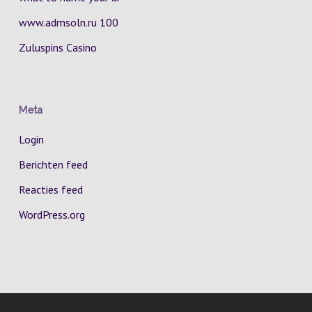
www.admsoln.ru 100
Zuluspins Casino
Meta
Login
Berichten feed
Reacties feed
WordPress.org