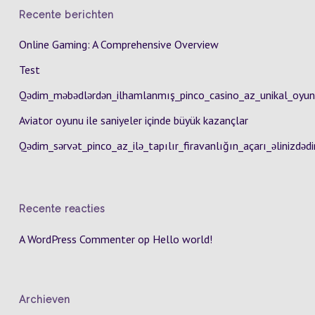
Recente berichten
Online Gaming: A Comprehensive Overview
Test
Qədim_məbədlərdən_ilhamlanmış_pinco_casino_az_unikal_oyun
Aviator oyunu ile saniyeler içinde büyük kazançlar
Qədim_sərvət_pinco_az_ilə_tapılır_firavanlığın_açarı_əlinizdədi
Recente reacties
A WordPress Commenter
op
Hello world!
Archieven