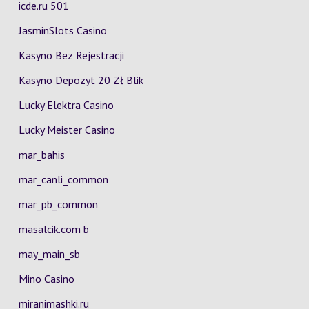
icde.ru 501
JasminSlots Casino
Kasyno Bez Rejestracji
Kasyno Depozyt 20 Zł Blik
Lucky Elektra Casino
Lucky Meister Casino
mar_bahis
mar_canli_common
mar_pb_common
masalcik.com b
may_main_sb
Mino Casino
miranimashki.ru