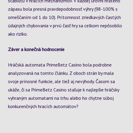
stabilitu v hracích mechanizmov. V každej úrovni hratého
zápasu bola presná pravdepodobnosť výhry (98-100% s
omeščaním od 1 do 10). Prítomnost zriedkavých častých
údajných chybovania v prvú časť hry sa celkom nepôsobilo
ako riziko.
Záver a konečná hodnocenie
Hráčská automata PrimeBetz Casino bola podrobne
analyzovaná na tomto článku. Z oboch strán by mala
svoje prínosné funkcie, ale tiež aj nevýhody. Časom sa
ukáže, či sa PrimeBetz Casino staľuje k najlepšie hráčsky
vyhraným automatami na trhu alebo ho chytne súboj
konkurenčných hracích automátov?