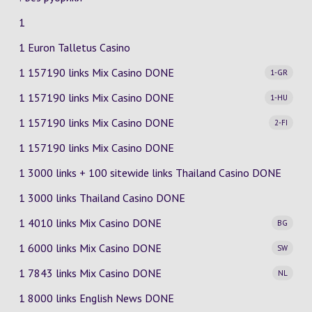
1
1 Euron Talletus Casino
1 157190 links Mix Casino
DONE
1-GR
1 157190 links Mix Casino
DONE
1-HU
1 157190 links Mix Casino
DONE
2-FI
1 157190 links Mix Casino DONE
1 3000 links + 100 sitewide links Thailand Casino DONE
1 3000 links Thailand Casino DONE
1 4010 links Mix Casino
DONE
BG
1 6000 links Mix Casino
DONE
SW
1 7843 links Mix Casino
DONE
NL
1 8000 links English News DONE