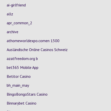
ai-girlfriend
allz
apr_common_2
archive
athomeworldexpo.comen 1500
Ausländische Online Casinos Schweiz
azatfreedom.org b
bet365 Mobile App
Betitor Casino
bh_main_may
BingoBongoStars Casino
Binnarybet Casino