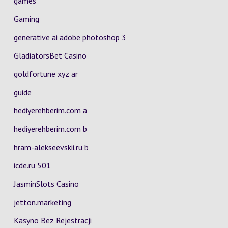
games
Gaming
generative ai adobe photoshop 3
GladiatorsBet Casino
goldfortune xyz ar
guide
hediyerehberim.com a
hediyerehberim.com b
hram-alekseevskii.ru b
icde.ru 501
JasminSlots Casino
jetton.marketing
Kasyno Bez Rejestracji