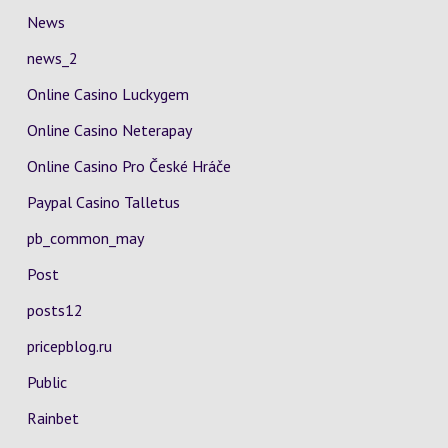
News
news_2
Online Casino Luckygem
Online Casino Neterapay
Online Casino Pro České Hráče
Paypal Casino Talletus
pb_common_may
Post
posts12
pricepblog.ru
Public
Rainbet