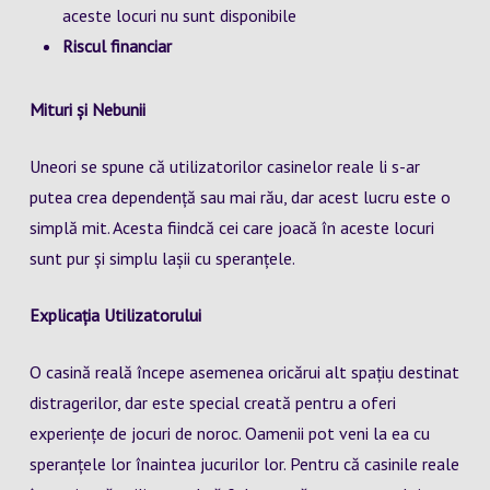
aceste locuri nu sunt disponibile
Riscul financiar
Mituri și Nebunii
Uneori se spune că utilizatorilor casinelor reale li s-ar
putea crea dependență sau mai rău, dar acest lucru este o
simplă mit. Acesta fiindcă cei care joacă în aceste locuri
sunt pur și simplu lașii cu speranțele.
Explicația Utilizatorului
O casină reală începe asemenea oricărui alt spațiu destinat
distragerilor, dar este special creată pentru a oferi
experiențe de jocuri de noroc. Oamenii pot veni la ea cu
speranțele lor înaintea jucurilor lor. Pentru că casinile reale