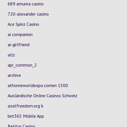
689 amunra casino
720-alexander casino
Ace Spinz Casino
ai companion
ai-girlfriend
allz
apr_common_2
archive
athomeworldexpo.comen 1500
Ausländische Online Casinos Schweiz
azatfreedom.org b
bet365 Mobile App
Betitor Casino