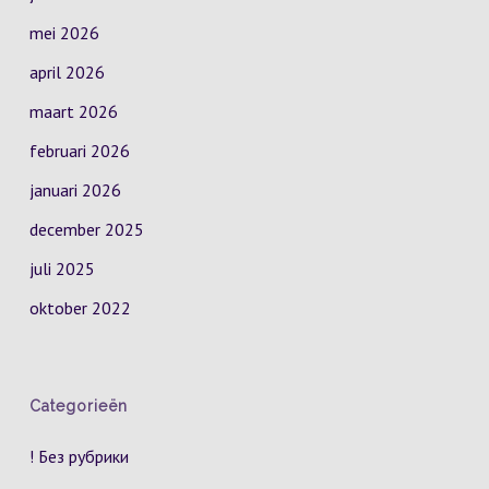
mei 2026
april 2026
maart 2026
februari 2026
januari 2026
december 2025
juli 2025
oktober 2022
Categorieën
! Без рубрики