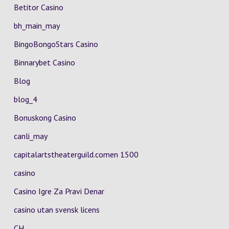
Betitor Casino
bh_main_may
BingoBongoStars Casino
Binnarybet Casino
Blog
blog_4
Bonuskong Casino
canli_may
capitalartstheaterguild.comen 1500
casino
Casino Igre Za Pravi Denar
casino utan svensk licens
CH