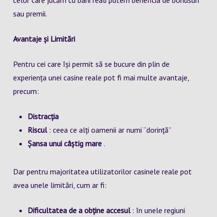
celor care jucăm cu bani reali putem beneficia de bonusuri
sau premii.
Avantaje și Limitări
Pentru cei care își permit să se bucure din plin de
experiența unei casine reale pot fi mai multe avantaje,
precum:
Distracția
Riscul
: ceea ce alți oamenii ar numi “dorință”
Șansa unui câștig mare
.
Dar pentru majoritatea utilizatorilor casinele reale pot
avea unele limitări, cum ar fi:
Dificultatea de a obține accesul
: în unele regiuni