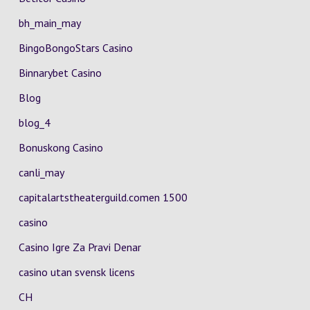
bh_main_may
BingoBongoStars Casino
Binnarybet Casino
Blog
blog_4
Bonuskong Casino
canli_may
capitalartstheaterguild.comen 1500
casino
Casino Igre Za Pravi Denar
casino utan svensk licens
CH