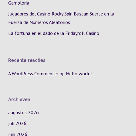
Gambloria
Jugadores del Casino Rocky Spin Buscan Suerte en la
Fuerza de Números Aleatorios
La fortuna en el dado de la Fridayroll Casino
Recente reacties
A WordPress Commenter
op
Hello world!
Archieven
augustus 2026
juli 2026
juni 2026