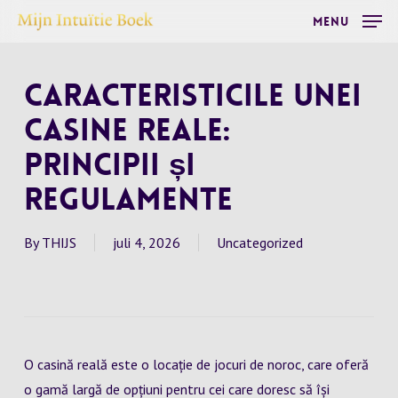
Skip
Menu
to
main
Caracteristicile unei
content
Casine Reale:
Principii și
Regulamente
By
THIJS
juli 4, 2026
Uncategorized
O casină reală este o locație de jocuri de noroc, care oferă
o gamă largă de opțiuni pentru cei care doresc să își