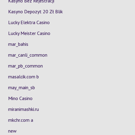
Kasyno Bez Rejestracji
Kasyno Depozyt 20 Zł Blik
Lucky Elektra Casino
Lucky Meister Casino
mar_bahis
mar_canli_common
mar_pb_common
masalcik.com b
may_main_sb
Mino Casino
miranimashki.ru
mkchr.com a
new