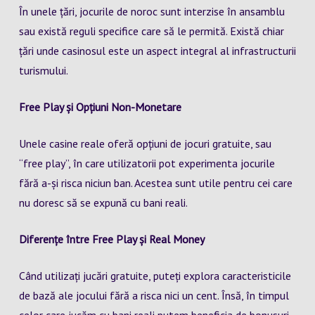
În unele țări, jocurile de noroc sunt interzise în ansamblu
sau există reguli specifice care să le permită. Există chiar
țări unde casinosul este un aspect integral al infrastructurii
turismului.
Free Play și Opțiuni Non-Monetare
Unele casine reale oferă opțiuni de jocuri gratuite, sau
“free play”, în care utilizatorii pot experimenta jocurile
fără a-și risca niciun ban. Acestea sunt utile pentru cei care
nu doresc să se expună cu bani reali.
Diferențe între Free Play și Real Money
Când utilizați jucări gratuite, puteți explora caracteristicile
de bază ale jocului fără a risca nici un cent. Însă, în timpul