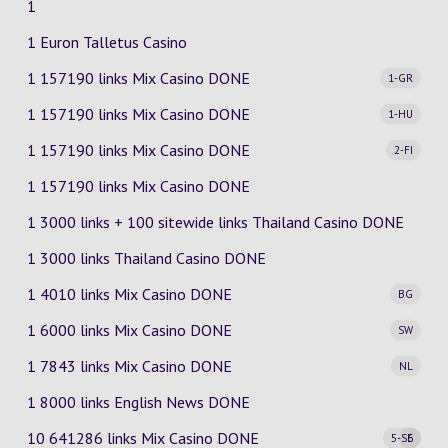
1
1 Euron Talletus Casino
1 157190 links Mix Casino
DONE
1-GR
1 157190 links Mix Casino
DONE
1-HU
1 157190 links Mix Casino
DONE
2-FI
1 157190 links Mix Casino DONE
1 3000 links + 100 sitewide links Thailand Casino DONE
1 3000 links Thailand Casino DONE
1 4010 links Mix Casino
DONE
BG
1 6000 links Mix Casino
DONE
SW
1 7843 links Mix Casino
DONE
NL
1 8000 links English News DONE
10 641286 links Mix Casino
DONE
5-SE
6