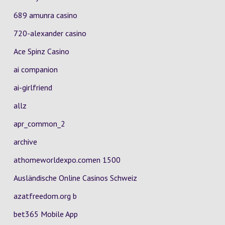
689 amunra casino
720-alexander casino
Ace Spinz Casino
ai companion
ai-girlfriend
allz
apr_common_2
archive
athomeworldexpo.comen 1500
Ausländische Online Casinos Schweiz
azatfreedom.org b
bet365 Mobile App