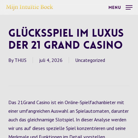
Skip
Menu
to
main
Glücksspiel im Luxus
content
der 21 Grand Casino
By
THIJS
juli 4, 2026
Uncategorized
Das 21Grand Casino ist ein Online-Spielfachanbieter mit
einer umfangreichen Auswahl an Spielautomaten, darunter
auch das gleichnamige Slotspiel. In dieser Analyse werden
wir uns auf dieses spezielle Spiel konzentrieren und seine
Merkmale und Funktionen im Detail vorstellen.