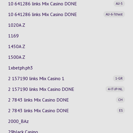
10 641286 links Mix Casino
DONE
AU-5
10 641286 links Mix Casino
DONE
AU-6-7chast
1020A Z
1169
1450A Z
1500A Z
1xbetph.ph3
2 157190 links Mix Casino
1
1-GR
2 157190 links Mix Casino
DONE
4-IT-JP-NL
2 7843 links Mix Casino
DONE
CH
2 7843 links Mix Casino
DONE
ES
2000_BAz
29black Casino