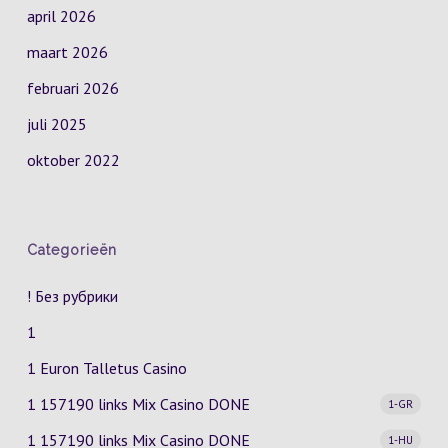
april 2026
maart 2026
februari 2026
juli 2025
oktober 2022
Categorieën
! Без рубрики
1
1 Euron Talletus Casino
1 157190 links Mix Casino
DONE
1-GR
1 157190 links Mix Casino
DONE
1-HU