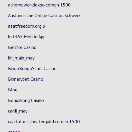
athomeworldexpo.comen 1500
Ausländische Online Casinos Schweiz
azatfreedom.org b
bet365 Mobile App
Betitor Casino
bh_main_may
BingoBongoStars Casino
Binnarybet Casino
Blog
Bonuskong Casino
canli_may
capitalartstheaterguild.comen 1500