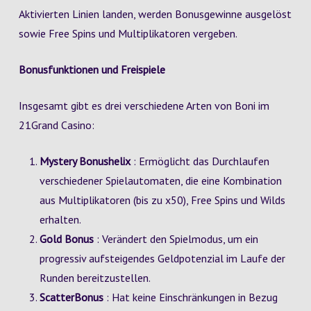
Aktivierten Linien landen, werden Bonusgewinne ausgelöst
sowie Free Spins und Multiplikatoren vergeben.
Bonusfunktionen und Freispiele
Insgesamt gibt es drei verschiedene Arten von Boni im
21Grand Casino:
Mystery Bonushelix
: Ermöglicht das Durchlaufen
verschiedener Spielautomaten, die eine Kombination
aus Multiplikatoren (bis zu x50), Free Spins und Wilds
erhalten.
Gold Bonus
: Verändert den Spielmodus, um ein
progressiv aufsteigendes Geldpotenzial im Laufe der
Runden bereitzustellen.
ScatterBonus
: Hat keine Einschränkungen in Bezug