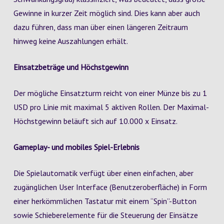
Gewinne in kurzer Zeit möglich sind. Dies kann aber auch
dazu führen, dass man über einen längeren Zeitraum
hinweg keine Auszahlungen erhält.
Einsatzbeträge und Höchstgewinn
Der mögliche Einsatzturm reicht von einer Münze bis zu 1
USD pro Linie mit maximal 5 aktiven Rollen. Der Maximal-
Höchstgewinn beläuft sich auf 10.000 x Einsatz.
Gameplay- und mobiles Spiel-Erlebnis
Die Spielautomatik verfügt über einen einfachen, aber
zugänglichen User Interface (Benutzeroberfläche) in Form
einer herkömmlichen Tastatur mit einem “Spin”-Button
sowie Schieberelemente für die Steuerung der Einsätze