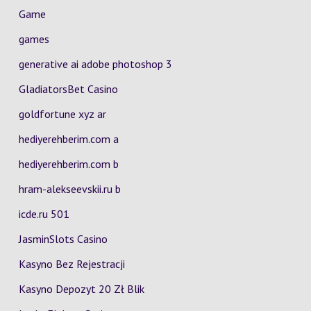
Game
games
generative ai adobe photoshop 3
GladiatorsBet Casino
goldfortune xyz ar
hediyerehberim.com a
hediyerehberim.com b
hram-alekseevskii.ru b
icde.ru 501
JasminSlots Casino
Kasyno Bez Rejestracji
Kasyno Depozyt 20 Zł Blik