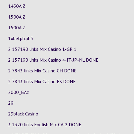
1450A Z
1500A Z
1500A Z
1xbetph.ph3
2 157190 links Mix Casino
1-GR
1
2 157190 links Mix Casino
4-IT-JP-NL
DONE
2 7843 links Mix Casino
CH
DONE
2 7843 links Mix Casino
ES
DONE
2000_BAz
29
29black Casino
3 1320 links English Mix
CA-2
DONE