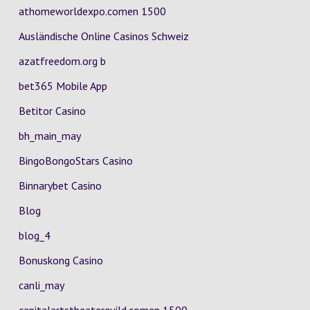
athomeworldexpo.comen 1500
Ausländische Online Casinos Schweiz
azatfreedom.org b
bet365 Mobile App
Betitor Casino
bh_main_may
BingoBongoStars Casino
Binnarybet Casino
Blog
blog_4
Bonuskong Casino
canli_may