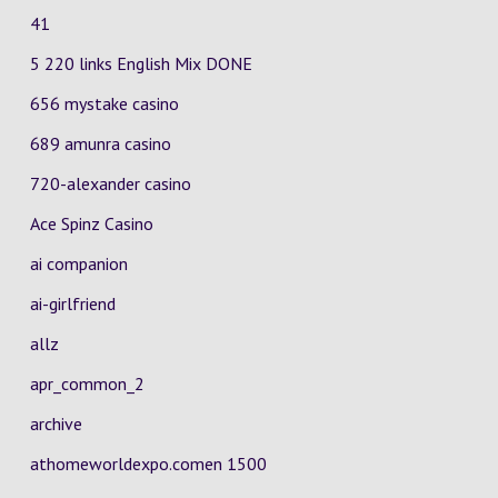
41
5 220 links English Mix DONE
656 mystake casino
689 amunra casino
720-alexander casino
Ace Spinz Casino
ai companion
ai-girlfriend
allz
apr_common_2
archive
athomeworldexpo.comen 1500