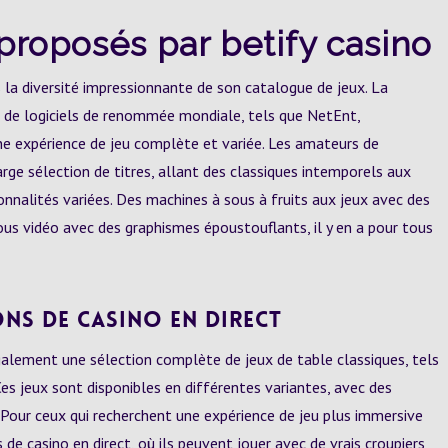
 proposés par betify casino
s la diversité impressionnante de son catalogue de jeux. La
 de logiciels de renommée mondiale, tels que NetEnt,
une expérience de jeu complète et variée. Les amateurs de
ge sélection de titres, allant des classiques intemporels aux
nnalités variées. Des machines à sous à fruits aux jeux avec des
ous vidéo avec des graphismes époustouflants, il y en a pour tous
ons de casino en direct
galement une sélection complète de jeux de table classiques, tels
 Ces jeux sont disponibles en différentes variantes, avec des
 Pour ceux qui recherchent une expérience de jeu plus immersive
 de casino en direct, où ils peuvent jouer avec de vrais croupiers