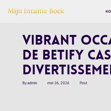
Skip
to
Ho
main
content
Vibrant occ
de betify ca
divertisseme
By
admin
mei 26, 2026
Post