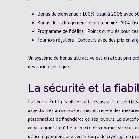
Bonus de bienvenue : 100% jusqu’à 200€ avec 50
Bonus de rechargement hebdomadaire : 50% jus
Programme de fidélité : Points cumulés pour de
Tournois réguliers : Concours avec des prix en ar
Un système de bonus attractive est un atout primordi
des casinos en ligne.
La sécurité et la fiabi
La sécurité et la fiabilité sont des aspects essentiels
aspects très au sérieux et met en œuvre des mesures
personnelles et financières de ses joueurs. La platef
ce qui garantit qu’elle respecte des normes strictes e
utilise également une technologie de cryptage de poi