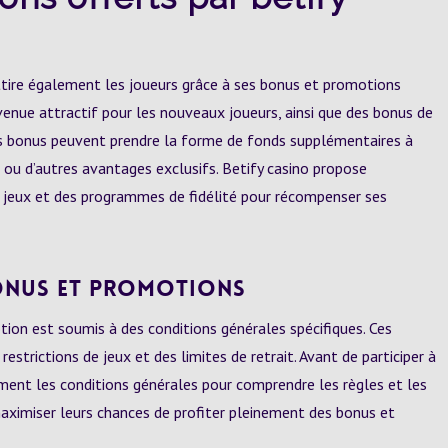
attire également les joueurs grâce à ses bonus et promotions
nue attractif pour les nouveaux joueurs, ainsi que des bonus de
es bonus peuvent prendre la forme de fonds supplémentaires à
, ou d’autres avantages exclusifs. Betify casino propose
 jeux et des programmes de fidélité pour récompenser ses
onus et promotions
ion est soumis à des conditions générales spécifiques. Ces
estrictions de jeux et des limites de retrait. Avant de participer à
ement les conditions générales pour comprendre les règles et les
aximiser leurs chances de profiter pleinement des bonus et