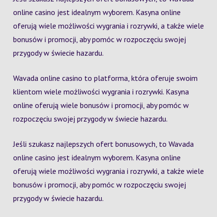
online casino jest idealnym wyborem. Kasyna online
oferują wiele możliwości wygrania i rozrywki, a także wiele
bonusów i promocji, aby pomóc w rozpoczęciu swojej
przygody w świecie hazardu.
Wavada online casino to platforma, która oferuje swoim
klientom wiele możliwości wygrania i rozrywki. Kasyna
online oferują wiele bonusów i promocji, aby pomóc w
rozpoczęciu swojej przygody w świecie hazardu.
Jeśli szukasz najlepszych ofert bonusowych, to Wavada
online casino jest idealnym wyborem. Kasyna online
oferują wiele możliwości wygrania i rozrywki, a także wiele
bonusów i promocji, aby pomóc w rozpoczęciu swojej
przygody w świecie hazardu.