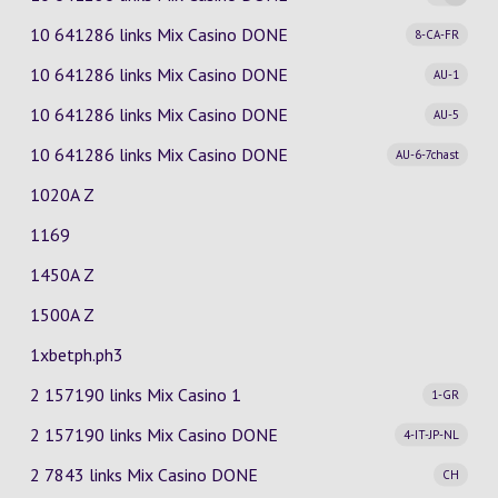
10 641286 links Mix Casino
DONE
8-CA-FR
10 641286 links Mix Casino
DONE
AU-1
10 641286 links Mix Casino
DONE
AU-5
10 641286 links Mix Casino
DONE
AU-6-7chast
1020A Z
1169
1450A Z
1500A Z
1xbetph.ph3
2 157190 links Mix Casino
1
1-GR
2 157190 links Mix Casino
DONE
4-IT-JP-NL
2 7843 links Mix Casino
DONE
CH