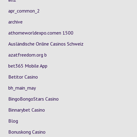
apr_common_2
archive
athomeworldexpo.comen 1500
Ausländische Online Casinos Schweiz
azatfreedom.org b
bet365 Mobile App
Betitor Casino
bh_main_may
BingoBongoStars Casino
Binnarybet Casino
Blog
Bonuskong Casino