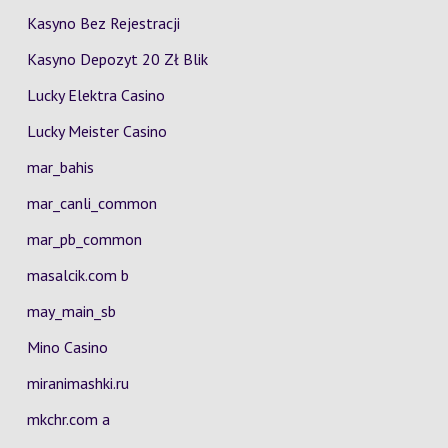
Kasyno Bez Rejestracji
Kasyno Depozyt 20 Zł Blik
Lucky Elektra Casino
Lucky Meister Casino
mar_bahis
mar_canli_common
mar_pb_common
masalcik.com b
may_main_sb
Mino Casino
miranimashki.ru
mkchr.com a