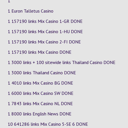
1
1 Euron Talletus Casino
1 157190 links Mix Casino
1-GR
DONE
1 157190 links Mix Casino
1-HU
DONE
1 157190 links Mix Casino
2-FI
DONE
1 157190 links Mix Casino DONE
1 3000 links + 100 sitewide links Thailand Casino DONE
1 3000 links Thailand Casino DONE
1 4010 links Mix Casino
BG
DONE
1 6000 links Mix Casino
SW
DONE
1 7843 links Mix Casino
NL
DONE
1 8000 links English News DONE
10 641286 links Mix Casino
5-SE
6
DONE