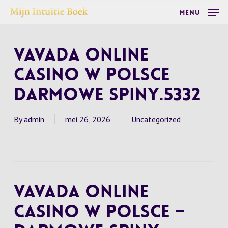
Skip
Menu
to
main
Vavada online
content
casino w Polsce
darmowe spiny.5332
By
admin
mei 26, 2026
Uncategorized
Vavada online
casino w Polsce –