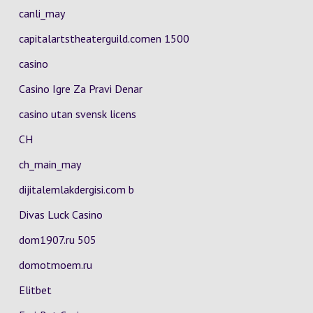
canli_may
capitalartstheaterguild.comen 1500
casino
Casino Igre Za Pravi Denar
casino utan svensk licens
CH
ch_main_may
dijitalemlakdergisi.com b
Divas Luck Casino
dom1907.ru 505
domotmoem.ru
Elitbet