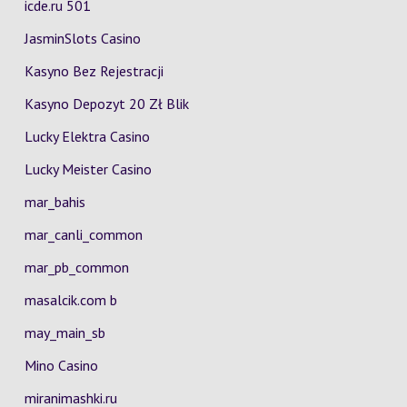
icde.ru 501
JasminSlots Casino
Kasyno Bez Rejestracji
Kasyno Depozyt 20 Zł Blik
Lucky Elektra Casino
Lucky Meister Casino
mar_bahis
mar_canli_common
mar_pb_common
masalcik.com b
may_main_sb
Mino Casino
miranimashki.ru