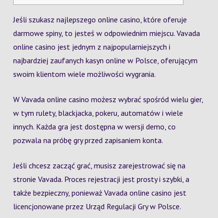
Jeśli szukasz najlepszego online casino, które oferuje
darmowe spiny, to jesteś w odpowiednim miejscu. Vavada
online casino jest jednym z najpopularniejszych i
najbardziej zaufanych kasyn online w Polsce, oferującym
swoim klientom wiele możliwości wygrania.
W Vavada online casino możesz wybrać spośród wielu gier,
w tym rulety, blackjacka, pokeru, automatów i wiele
innych. Każda gra jest dostępna w wersji demo, co
pozwala na próbę gry przed zapisaniem konta.
Jeśli chcesz zacząć grać, musisz zarejestrować się na
stronie Vavada. Proces rejestracji jest prosty i szybki, a
także bezpieczny, ponieważ Vavada online casino jest
licencjonowane przez Urząd Regulacji Gry w Polsce.