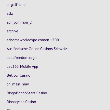
ai-girlfriend
allz
apr_common_2
archive
athomeworldexpo.comen 1500
Ausländische Online Casinos Schweiz
azatfreedom.org b
bet365 Mobile App
Betitor Casino
bh_main_may
BingoBongoStars Casino
Binnarybet Casino