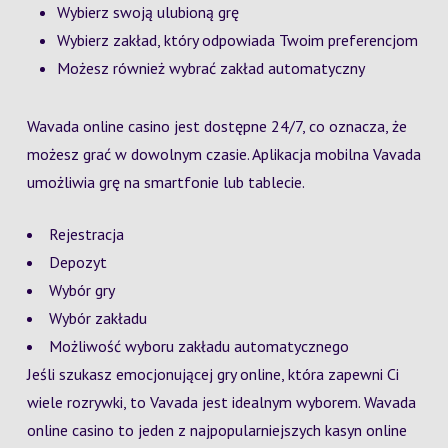
Wybierz swoją ulubioną grę
Wybierz zakład, który odpowiada Twoim preferencjom
Możesz również wybrać zakład automatyczny
Wavada online casino jest dostępne 24/7, co oznacza, że
możesz grać w dowolnym czasie. Aplikacja mobilna Vavada
umożliwia grę na smartfonie lub tablecie.
Rejestracja
Depozyt
Wybór gry
Wybór zakładu
Możliwość wyboru zakładu automatycznego
Jeśli szukasz emocjonującej gry online, która zapewni Ci
wiele rozrywki, to Vavada jest idealnym wyborem. Wavada
online casino to jeden z najpopularniejszych kasyn online