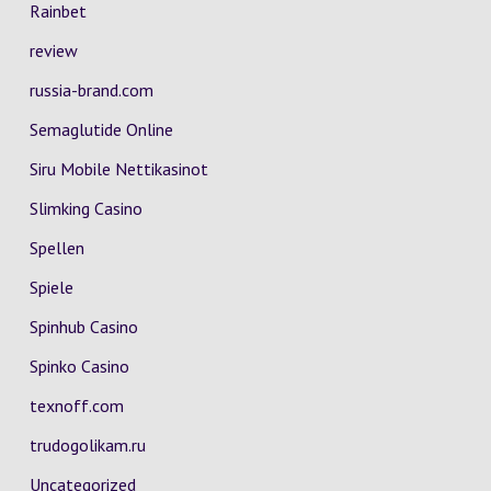
Rainbet
review
russia-brand.com
Semaglutide Online
Siru Mobile Nettikasinot
Slimking Casino
Spellen
Spiele
Spinhub Casino
Spinko Casino
texnoff.com
trudogolikam.ru
Uncategorized