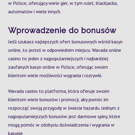
w Polsce, oferujący wiele gier, w tym rulet, blackjacka,
automatów i wiele innych.
Wprowadzenie do bonusów
Jeśli szukasz najlepszych ofert bonusowych wśród kasyn
online, to jesteś w odpowiednim miejscu. Wavada online
casino to jeden z najpopularniejszych i najbardziej
zaufanych kasyn online w Polsce, oferując swoim
klientom wiele możliwości wygrania i rozrywki.
Wavada casino to platforma, która oferuje swoim
klientom wiele bonusów i promocji, aby pomóc im
rozpocząć swoją przygodę w świecie hazardu. Jednym z
najpopularniejszych bonusów jest darmowe spiny, które
mogą pomóc w zdobyciu doświadczenia i wygrania w
kasynie.