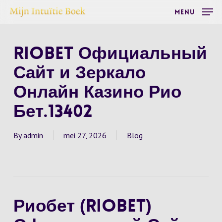
Skip
Menu
to
main
RioBet Официальный
content
Сайт и Зеркало
Онлайн Казино Рио
Бет.13402
By
admin
mei 27, 2026
Blog
Риобет (RioBet)