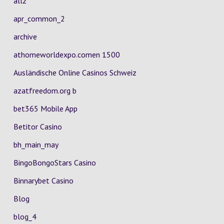
allz
apr_common_2
archive
athomeworldexpo.comen 1500
Ausländische Online Casinos Schweiz
azatfreedom.org b
bet365 Mobile App
Betitor Casino
bh_main_may
BingoBongoStars Casino
Binnarybet Casino
Blog
blog_4