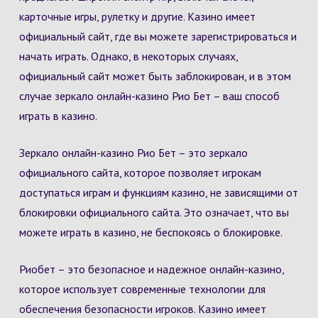
карточные игры, рулетку и другие. Казино имеет
официальный сайт, где вы можете зарегистрироваться и
начать играть. Однако, в некоторых случаях,
официальный сайт может быть заблокирован, и в этом
случае зеркало онлайн-казино Рио Бет – ваш способ
играть в казино.
Зеркало онлайн-казино Рио Бет – это зеркало
официального сайта, которое позволяет игрокам
доступаться играм и функциям казино, не зависящими от
блокировки официального сайта. Это означает, что вы
можете играть в казино, не беспокоясь о блокировке.
Риобет – это безопасное и надежное онлайн-казино,
которое использует современные технологии для
обеспечения безопасности игроков. Казино имеет