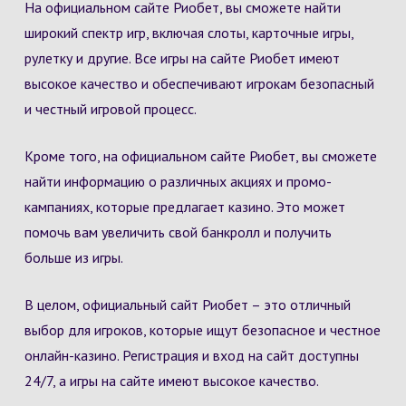
На официальном сайте Риобет, вы сможете найти
широкий спектр игр, включая слоты, карточные игры,
рулетку и другие. Все игры на сайте Риобет имеют
высокое качество и обеспечивают игрокам безопасный
и честный игровой процесс.
Кроме того, на официальном сайте Риобет, вы сможете
найти информацию о различных акциях и промо-
кампаниях, которые предлагает казино. Это может
помочь вам увеличить свой банкролл и получить
больше из игры.
В целом, официальный сайт Риобет – это отличный
выбор для игроков, которые ищут безопасное и честное
онлайн-казино. Регистрация и вход на сайт доступны
24/7, а игры на сайте имеют высокое качество.