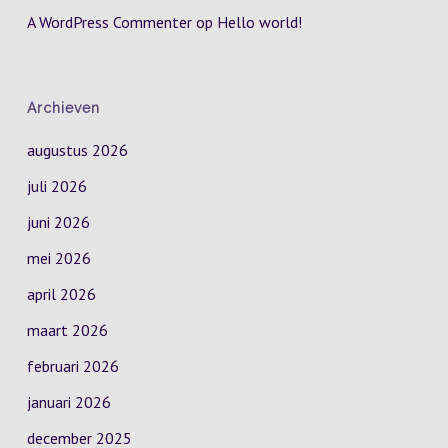
A WordPress Commenter
op
Hello world!
Archieven
augustus 2026
juli 2026
juni 2026
mei 2026
april 2026
maart 2026
februari 2026
januari 2026
december 2025