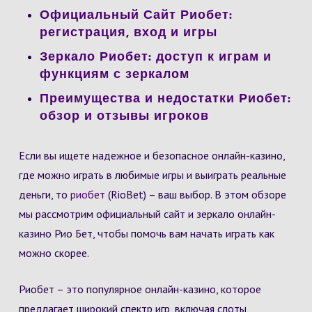
Официальный Сайт Риобет:
регистрация, вход и игры
Зеркало Риобет: доступ к играм и
функциям с зеркалом
Преимущества и недостатки Риобет:
обзор и отзывы игроков
Если вы ищете надежное и безопасное онлайн-казино,
где можно играть в любимые игры и выиграть реальные
деньги, то
риобет
(RioBet) – ваш выбор. В этом обзоре
мы рассмотрим официальный сайт и зеркало онлайн-
казино Рио Бет, чтобы помочь вам начать играть как
можно скорее.
Риобет – это популярное онлайн-казино, которое
предлагает широкий спектр игр, включая слоты,