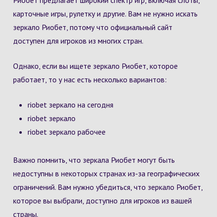
Риобет предлагает широкий спектр игр, включая слоты,
карточные игры, рулетку и другие. Вам не нужно искать
зеркало Риобет, потому что официальный сайт
доступен для игроков из многих стран.
Однако, если вы ищете зеркало Риобет, которое
работает, то у нас есть несколько вариантов:
riobet зеркало на сегодня
riobet зеркало
riobet зеркало рабочее
Важно помнить, что зеркала Риобет могут быть
недоступны в некоторых странах из-за географических
ограничений. Вам нужно убедиться, что зеркало Риобет,
которое вы выбрали, доступно для игроков из вашей
страны.