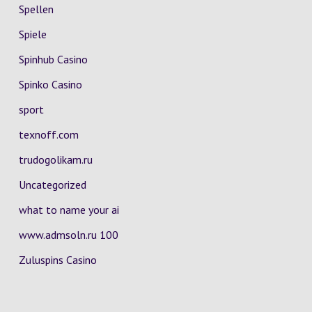
Spellen
Spiele
Spinhub Casino
Spinko Casino
sport
texnoff.com
trudogolikam.ru
Uncategorized
what to name your ai
www.admsoln.ru 100
Zuluspins Casino