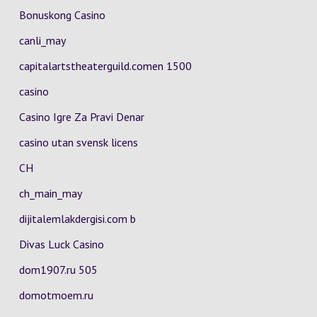
Bonuskong Casino
canli_may
capitalartstheaterguild.comen 1500
casino
Casino Igre Za Pravi Denar
casino utan svensk licens
CH
ch_main_may
dijitalemlakdergisi.com b
Divas Luck Casino
dom1907.ru 505
domotmoem.ru