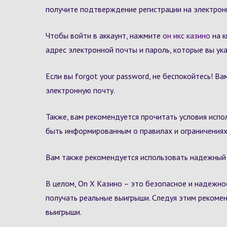
получите подтверждение регистрации на электрон
Чтобы войти в аккаунт, нажмите
он икс казино
на к
адрес электронной почты и пароль, которые вы ука
Если вы forgot your password, не беспокойтесь! В
электронную почту.
Также, вам рекомендуется прочитать условия испо
быть информированным о правилах и ограничениях 
Вам также рекомендуется использовать надежный 
В целом, On X Казино – это безопасное и надежно
получать реальные выигрыши. Следуя этим рекомен
выигрыши.