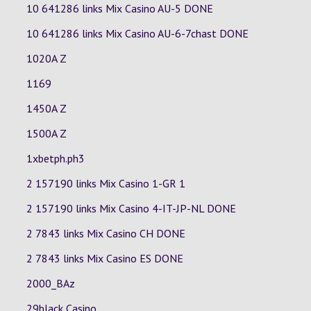
10 641286 links Mix Casino
AU-5
DONE
10 641286 links Mix Casino
AU-6-7chast
DONE
1020A Z
1169
1450A Z
1500A Z
1xbetph.ph3
2 157190 links Mix Casino
1-GR
1
2 157190 links Mix Casino
4-IT-JP-NL
DONE
2 7843 links Mix Casino
CH
DONE
2 7843 links Mix Casino
ES
DONE
2000_BAz
29black Casino