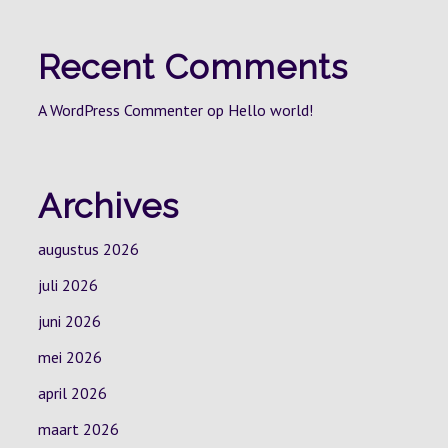
Recent Comments
A WordPress Commenter
op
Hello world!
Archives
augustus 2026
juli 2026
juni 2026
mei 2026
april 2026
maart 2026