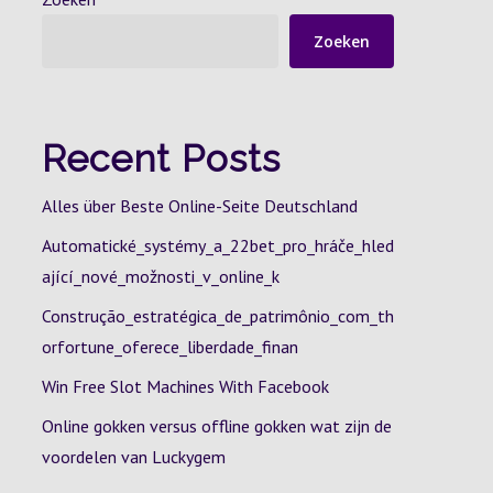
Zoeken
Recent Posts
Alles über Beste Online-Seite Deutschland
Automatické_systémy_a_22bet_pro_hráče_hled
ající_nové_možnosti_v_online_k
Construção_estratégica_de_patrimônio_com_th
orfortune_oferece_liberdade_finan
Win Free Slot Machines With Facebook
Online gokken versus offline gokken wat zijn de
voordelen van Luckygem