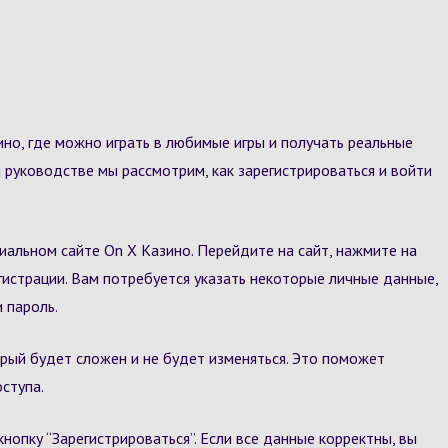
но, где можно играть в любимые игры и получать реальные
 руководстве мы рассмотрим, как зарегистрироваться и войти
иальном сайте On X Казино. Перейдите на сайт, нажмите на
гистрации. Вам потребуется указать некоторые личные данные,
 пароль.
рый будет сложен и не будет изменяться. Это поможет
ступа.
опку “Зарегистрироваться”. Если все данные корректны, вы