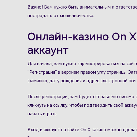
Важно! Вам нужно быть внимательным и ответствен
пострадать от мошенничества.
Онлайн-казино On X:
аккаунт
Для начала, вам нужно зарегистрироваться на сайт
“Регистрация” в верхнем правом углу страницы. Зат
фамилию, дату рождения и адрес электронной почт
После регистрации, вам будет отправлено письмо 
кликнуть на ссылку, чтобы подтвердить свой аккаун
начать играть.
Вход в аккаунт на сайте On X казино можно сделать