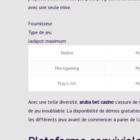
avec une seule mise.
Fournisseur
Type de jeu
Jackpot maximum
NetEnt
Ma
Microgaming
Ma
Play’n GO
Ma
Avec une telle diversité,
aruba bet casino
s’assure de 
de jeu inoubliable. La disponibilité de démos gratui
les différents jeux avant de commencer à parier de l’a