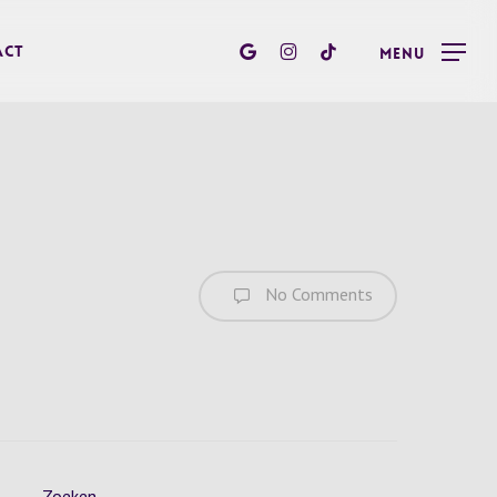
google-
instagram
tiktok
act
Menu
plus
No Comments
Zoeken