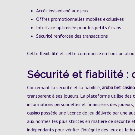
Accès instantané aux jeux
Offres promotionnelles mobiles exclusives
Interface optimisée pour les petits écrans
Sécurité renforcée des transactions
Cette flexibilité et cette commodité en font un atout
Sécurité et fiabilité :
Concernant la sécurité et la fiabilité,
aruba bet casino
transparent à ses joueurs. La plateforme utilise des 
informations personnelles et financières des joueurs,
casino
possède une licence de jeu délivrée par une au
aux normes les plus strictes en matière de sécurité e
indépendants pour vérifier l’intégrité des jeux et le