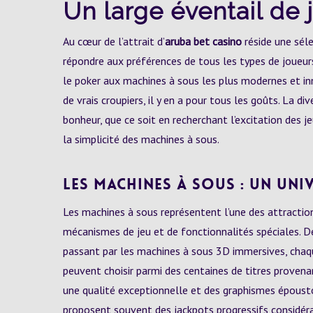
Un large éventail de 
Au cœur de l’attrait d’
aruba bet casino
réside une sél
répondre aux préférences de tous les types de joueur
le poker aux machines à sous les plus modernes et in
de vrais croupiers, il y en a pour tous les goûts. La d
bonheur, que ce soit en recherchant l’excitation des je
la simplicité des machines à sous.
Les machines à sous : un univ
Les machines à sous représentent l’une des attraction
mécanismes de jeu et de fonctionnalités spéciales. D
passant par les machines à sous 3D immersives, chaqu
peuvent choisir parmi des centaines de titres provenan
une qualité exceptionnelle et des graphismes épousto
proposent souvent des jackpots progressifs considéra