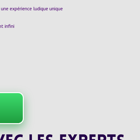
 une expérience ludique unique
t infini