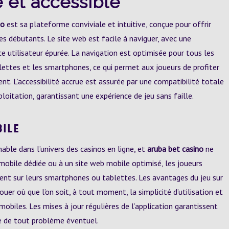
 et accessible
no
est sa plateforme conviviale et intuitive, conçue pour offrir
es débutants. Le site web est facile à naviguer, avec une
ce utilisateur épurée. La navigation est optimisée pour tous les
blettes et les smartphones, ce qui permet aux joueurs de profiter
nt. L’accessibilité accrue est assurée par une compatibilité totale
loitation, garantissant une expérience de jeu sans faille.
ile
ble dans l’univers des casinos en ligne, et
aruba bet casino
ne
 mobile dédiée ou à un site web mobile optimisé, les joueurs
ment sur leurs smartphones ou tablettes. Les avantages du jeu sur
er où que l’on soit, à tout moment, la simplicité d’utilisation et
mobiles. Les mises à jour régulières de l’application garantissent
de de tout problème éventuel.