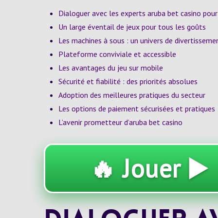
Dialoguer avec les experts aruba bet casino pour
Un large éventail de jeux pour tous les goûts
Les machines à sous : un univers de divertissemen
Plateforme conviviale et accessible
Les avantages du jeu sur mobile
Sécurité et fiabilité : des priorités absolues
Adoption des meilleures pratiques du secteur
Les options de paiement sécurisées et pratiques
L’avenir prometteur d’aruba bet casino
🔥 Jouer ▶️