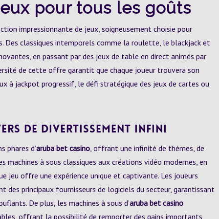
jeux pour tous les goûts
ection impressionnante de jeux, soigneusement choisie pour
s. Des classiques intemporels comme la roulette, le blackjack et
novantes, en passant par des jeux de table en direct animés par
iversité de cette offre garantit que chaque joueur trouvera son
ux à jackpot progressif, le défi stratégique des jeux de cartes ou
ers de divertissement infini
s phares d’
aruba bet casino
, offrant une infinité de thèmes, de
es machines à sous classiques aux créations vidéo modernes, en
e jeu offre une expérience unique et captivante. Les joueurs
t des principaux fournisseurs de logiciels du secteur, garantissant
uflants. De plus, les machines à sous d’
aruba bet casino
bles, offrant la possibilité de remporter des gains importants