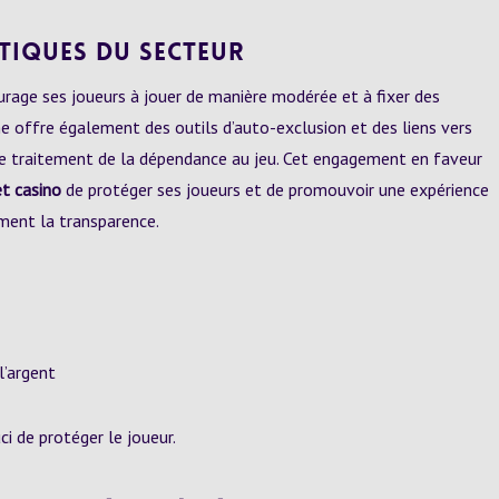
tiques du secteur
rage ses joueurs à jouer de manière modérée et à fixer des
e offre également des outils d’auto-exclusion et des liens vers
 le traitement de la dépendance au jeu. Cet engagement en faveur
t casino
de protéger ses joueurs et de promouvoir une expérience
ement la transparence.
l’argent
 de protéger le joueur.