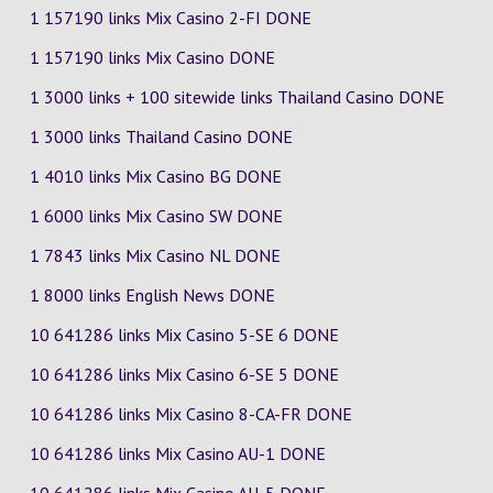
1 157190 links Mix Casino
2-FI
DONE
1 157190 links Mix Casino DONE
1 3000 links + 100 sitewide links Thailand Casino DONE
1 3000 links Thailand Casino DONE
1 4010 links Mix Casino
BG
DONE
1 6000 links Mix Casino
SW
DONE
1 7843 links Mix Casino
NL
DONE
1 8000 links English News DONE
10 641286 links Mix Casino
5-SE
6
DONE
10 641286 links Mix Casino
6-SE
5
DONE
10 641286 links Mix Casino
8-CA-FR
DONE
10 641286 links Mix Casino
AU-1
DONE