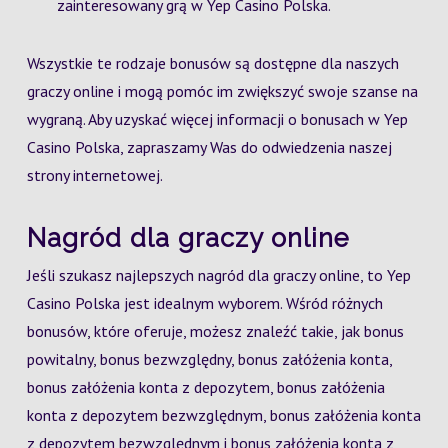
zainteresowany grą w Yep Casino Polska.
Wszystkie te rodzaje bonusów są dostępne dla naszych
graczy online i mogą pomóc im zwiększyć swoje szanse na
wygraną. Aby uzyskać więcej informacji o bonusach w Yep
Casino Polska, zapraszamy Was do odwiedzenia naszej
strony internetowej.
Nagród dla graczy online
Jeśli szukasz najlepszych nagród dla graczy online, to Yep
Casino Polska jest idealnym wyborem. Wśród różnych
bonusów, które oferuje, możesz znaleźć takie, jak bonus
powitalny, bonus bezwzględny, bonus załóżenia konta,
bonus załóżenia konta z depozytem, bonus załóżenia
konta z depozytem bezwzględnym, bonus załóżenia konta
z depozytem bezwzględnym i bonus załóżenia konta z