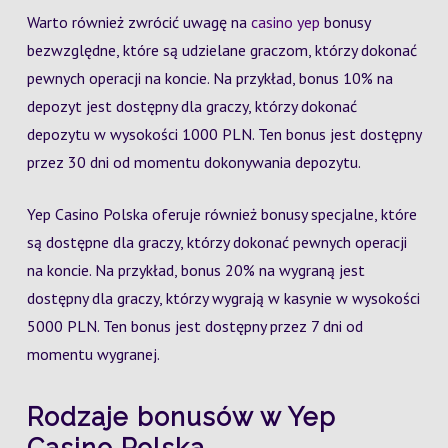
Warto również zwrócić uwagę na
casino yep
bonusy
bezwzględne, które są udzielane graczom, którzy dokonać
pewnych operacji na koncie. Na przykład, bonus 10% na
depozyt jest dostępny dla graczy, którzy dokonać
depozytu w wysokości 1000 PLN. Ten bonus jest dostępny
przez 30 dni od momentu dokonywania depozytu.
Yep Casino Polska oferuje również bonusy specjalne, które
są dostępne dla graczy, którzy dokonać pewnych operacji
na koncie. Na przykład, bonus 20% na wygraną jest
dostępny dla graczy, którzy wygrają w kasynie w wysokości
5000 PLN. Ten bonus jest dostępny przez 7 dni od
momentu wygranej.
Rodzaje bonusów w Yep