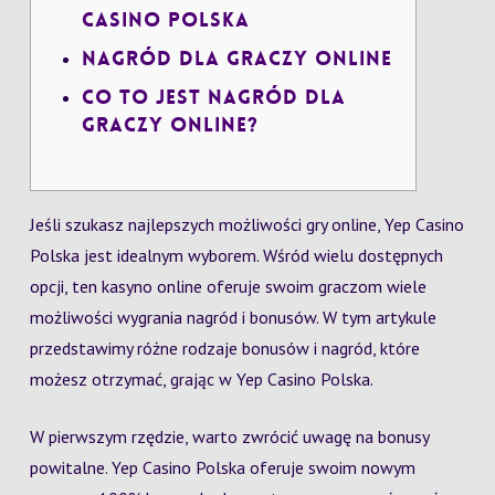
Casino Polska
Nagród dla graczy online
Co to jest nagród dla
graczy online?
Jeśli szukasz najlepszych możliwości gry online, Yep Casino
Polska jest idealnym wyborem. Wśród wielu dostępnych
opcji, ten kasyno online oferuje swoim graczom wiele
możliwości wygrania nagród i bonusów. W tym artykule
przedstawimy różne rodzaje bonusów i nagród, które
możesz otrzymać, grając w Yep Casino Polska.
W pierwszym rzędzie, warto zwrócić uwagę na bonusy
powitalne. Yep Casino Polska oferuje swoim nowym