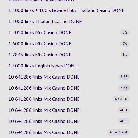
1 3000 links + 100 sitewide links Thailand Casino DONE
1 3000 links Thailand Casino DONE
1 4010 links Mix Casino
DONE
BG
1 6000 links Mix Casino
DONE
SW
1 7843 links Mix Casino
DONE
NL
1 8000 links English News DONE
10 641286 links Mix Casino
DONE
5-SE
6
10 641286 links Mix Casino
DONE
6-SE
5
10 641286 links Mix Casino
DONE
8-CA-FR
10 641286 links Mix Casino
DONE
AU-1
10 641286 links Mix Casino
DONE
AU-5
10 641286 links Mix Casino
DONE
AU-6-7chast