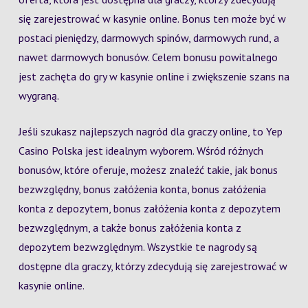
się zarejestrować w kasynie online. Bonus ten może być w
postaci pieniędzy, darmowych spinów, darmowych rund, a
nawet darmowych bonusów. Celem bonusu powitalnego
jest zachęta do gry w kasynie online i zwiększenie szans na
wygraną.
Jeśli szukasz najlepszych nagród dla graczy online, to Yep
Casino Polska jest idealnym wyborem. Wśród różnych
bonusów, które oferuje, możesz znaleźć takie, jak bonus
bezwzględny, bonus załóżenia konta, bonus załóżenia
konta z depozytem, bonus załóżenia konta z depozytem
bezwzględnym, a także bonus załóżenia konta z
depozytem bezwzględnym. Wszystkie te nagrody są
dostępne dla graczy, którzy zdecydują się zarejestrować w
kasynie online.