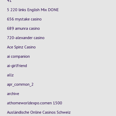
41
5 220 links English Mix DONE
656 mystake casino
689 amunra casino
720-alexander casino
Ace Spinz Casino
ai companion
ai-girlfriend
allz
apr_common_2
archive
athomeworldexpo.comen 1500
Ausländische Online Casinos Schweiz