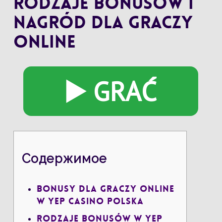
Rodzaje bonusów i
nagród dla graczy
online
▶️ GRAĆ
Содержимое
Bonusy dla graczy online
w Yep Casino Polska
Rodzaje bonusów w Yep