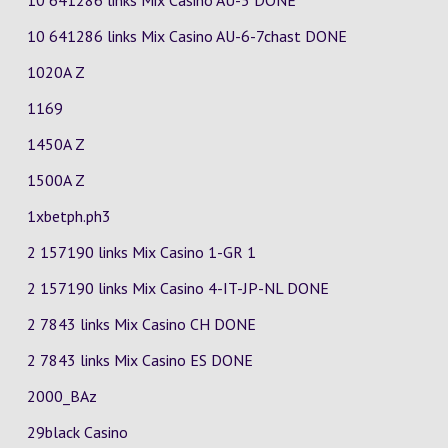
10 641286 links Mix Casino
AU-5
DONE
10 641286 links Mix Casino
AU-6-7chast
DONE
1020A Z
1169
1450A Z
1500A Z
1xbetph.ph3
2 157190 links Mix Casino
1-GR
1
2 157190 links Mix Casino
4-IT-JP-NL
DONE
2 7843 links Mix Casino
CH
DONE
2 7843 links Mix Casino
ES
DONE
2000_BAz
29black Casino