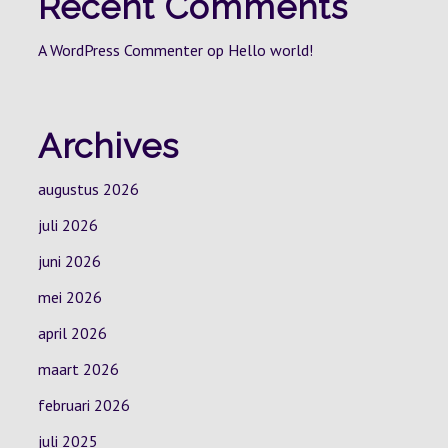
Recent Comments
A WordPress Commenter
op
Hello world!
Archives
augustus 2026
juli 2026
juni 2026
mei 2026
april 2026
maart 2026
februari 2026
juli 2025