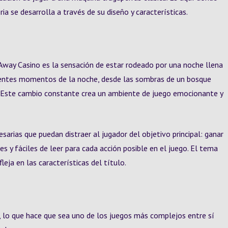
ia se desarrolla a través de su diseño y características.
nAway Casino es la sensación de estar rodeado por una noche llena
erentes momentos de la noche, desde las sombras de un bosque
e. Este cambio constante crea un ambiente de juego emocionante y
esarias que puedan distraer al jugador del objetivo principal: ganar
es y fáciles de leer para cada acción posible en el juego. El tema
leja en las características del título.
a, lo que hace que sea uno de los juegos más complejos entre sí