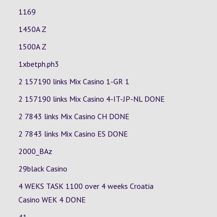
1169
1450A Z
1500A Z
1xbetph.ph3
2 157190 links Mix Casino
1-GR
1
2 157190 links Mix Casino
4-IT-JP-NL
DONE
2 7843 links Mix Casino
CH
DONE
2 7843 links Mix Casino
ES
DONE
2000_BAz
29black Casino
4 WEKS TASK 1100 over 4 weeks Croatia
Casino
WEK 4
DONE