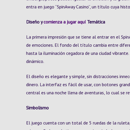
entra en juego “SpinAway Casino”, un título cuya histor
Diseño y
comienza a jugar aquí
Temática
La primera impresión que se tiene al entrar en el Spi
de emociones. El fondo del título cambia entre dif
hasta la iluminación cegadora de una ciudad vibrant
dinámico.
El diseño es elegante y simple, sin distracciones innec
dinero. La interfaz es fácil de usar, con botones grand
central es una noche llena de aventuras, lo cual se ref
Simbolismo
El juego cuenta con un total de 5 ruedas de la rulet