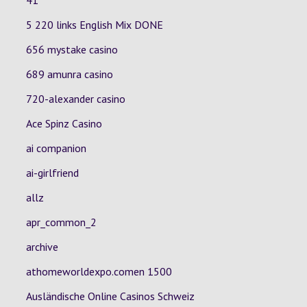
41
5 220 links English Mix DONE
656 mystake casino
689 amunra casino
720-alexander casino
Ace Spinz Casino
ai companion
ai-girlfriend
allz
apr_common_2
archive
athomeworldexpo.comen 1500
Ausländische Online Casinos Schweiz