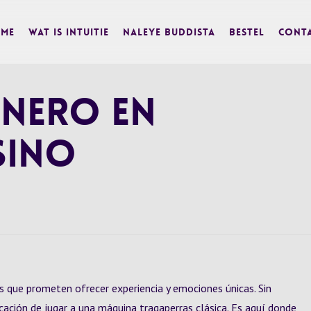
me
Wat is Intuitie
Naleye Buddista
BESTEL
Cont
inero en
sino
s que prometen ofrecer experiencia y emociones únicas. Sin
cación de jugar a una máquina tragaperras clásica. Es aquí donde