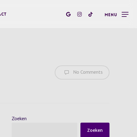
google-
instagram
tiktok
act
Menu
plus
No Comments
Zoeken
Zoeken