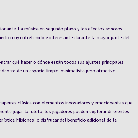
ionante. La música en segundo plano y los efectos sonoros
erlo muy entretenido e interesante durante la mayor parte del
ntrar qué hacer o dónde están todos sus ajustes principales.
 dentro de un espacio limpio, minimalista pero atractivo.
gaperras clásica con elementos innovadores y emocionantes que
mente jugar la ruleta, los jugadores pueden explorar diferentes
rística Misiones” o disfrutar del beneficio adicional de la