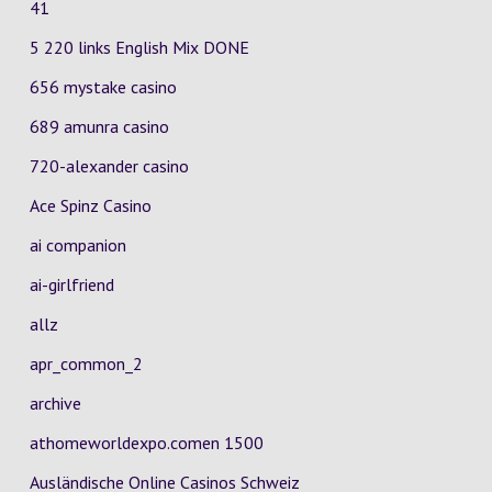
41
5 220 links English Mix DONE
656 mystake casino
689 amunra casino
720-alexander casino
Ace Spinz Casino
ai companion
ai-girlfriend
allz
apr_common_2
archive
athomeworldexpo.comen 1500
Ausländische Online Casinos Schweiz