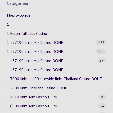
Categorieën
! Без рубрики
1
1 Euron Talletus Casino
1 157190 links Mix Casino
DONE
1-GR
1 157190 links Mix Casino
DONE
1-HU
1 157190 links Mix Casino
DONE
2-FI
1 157190 links Mix Casino DONE
1 3000 links + 100 sitewide links Thailand Casino DONE
1 3000 links Thailand Casino DONE
1 4010 links Mix Casino
DONE
BG
1 6000 links Mix Casino
DONE
SW