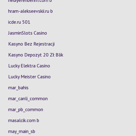
hediyerehberim.com b
hram-alekseevskii.ru b
icde.ru 501
JasminSlots Casino
Kasyno Bez Rejestracji
Kasyno Depozyt 20 Zł Blik
Lucky Elektra Casino
Lucky Meister Casino
mar_bahis
mar_canli_common
mar_pb_common
masalcik.com b
may_main_sb