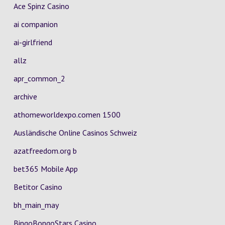
Ace Spinz Casino
ai companion
ai-girlfriend
allz
apr_common_2
archive
athomeworldexpo.comen 1500
Ausländische Online Casinos Schweiz
azatfreedom.org b
bet365 Mobile App
Betitor Casino
bh_main_may
BingoBongoStars Casino