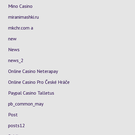
Mino Casino
miranimashki.ru
mkchr.com a
new
News
news_2
Online Casino Neterapay
Online Casino Pro České Hráče
Paypal Casino Talletus
pb_common_may
Post
posts12