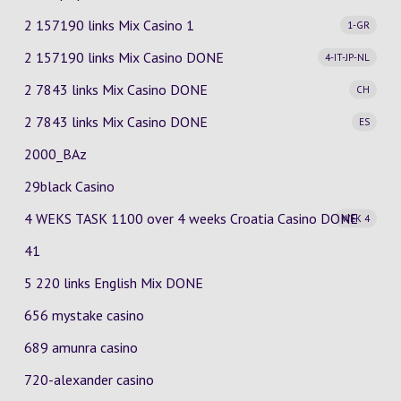
2 157190 links Mix Casino
1
1-GR
2 157190 links Mix Casino
DONE
4-IT-JP-NL
2 7843 links Mix Casino
DONE
CH
2 7843 links Mix Casino
DONE
ES
2000_BAz
29black Casino
4 WEKS TASK 1100 over 4 weeks Croatia Casino
DONE
WEK 4
41
5 220 links English Mix DONE
656 mystake casino
689 amunra casino
720-alexander casino