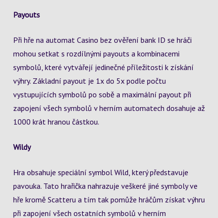
Payouts
Při hře na automat Casino bez ověření bank ID se hráči
mohou setkat s rozdílnými payouts a kombinacemi
symbolů, které vytvářejí jedinečné příležitosti k získání
výhry. Základní payout je 1x do 5x podle počtu
vystupujících symbolů po sobě a maximální payout při
zapojení všech symbolů v herním automatech dosahuje až
1000 krát hranou částkou.
Wildy
Hra obsahuje speciální symbol Wild, který představuje
pavouka. Tato hrařička nahrazuje veškeré jiné symboly ve
hře kromě Scatteru a tím tak pomůže hráčům získat výhru
při zapojení všech ostatních symbolů v herním