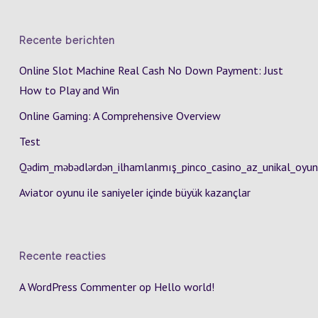
Recente berichten
Online Slot Machine Real Cash No Down Payment: Just
How to Play and Win
Online Gaming: A Comprehensive Overview
Test
Qədim_məbədlərdən_ilhamlanmış_pinco_casino_az_unikal_oyun
Aviator oyunu ile saniyeler içinde büyük kazançlar
Recente reacties
A WordPress Commenter
op
Hello world!