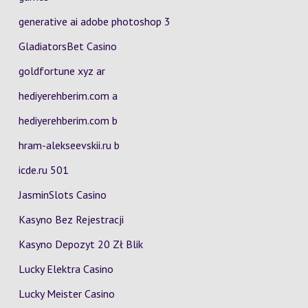
generative ai adobe photoshop 3
GladiatorsBet Casino
goldfortune xyz ar
hediyerehberim.com a
hediyerehberim.com b
hram-alekseevskii.ru b
icde.ru 501
JasminSlots Casino
Kasyno Bez Rejestracji
Kasyno Depozyt 20 Zł Blik
Lucky Elektra Casino
Lucky Meister Casino