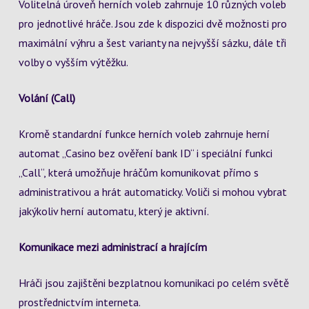
Volitelná úroveň herních voleb zahrnuje 10 různých voleb
pro jednotlivé hráče. Jsou zde k dispozici dvě možnosti pro
maximální výhru a šest varianty na nejvyšší sázku, dále tři
volby o vyšším výtěžku.
Volání (Call)
Kromě standardní funkce herních voleb zahrnuje herní
automat „Casino bez ověření bank ID“ i speciální funkci
„Call“, která umožňuje hráčům komunikovat přímo s
administrativou a hrát automaticky. Voliči si mohou vybrat
jakýkoliv herní automatu, který je aktivní.
Komunikace mezi administrací a hrajícím
Hráči jsou zajištěni bezplatnou komunikaci po celém světě
prostřednictvím interneta.