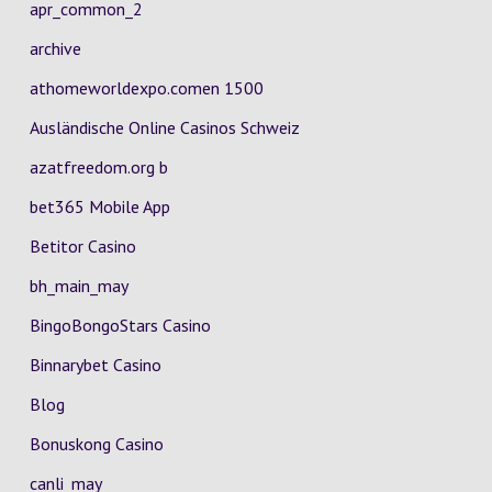
apr_common_2
archive
athomeworldexpo.comen 1500
Ausländische Online Casinos Schweiz
azatfreedom.org b
bet365 Mobile App
Betitor Casino
bh_main_may
BingoBongoStars Casino
Binnarybet Casino
Blog
Bonuskong Casino
canli_may