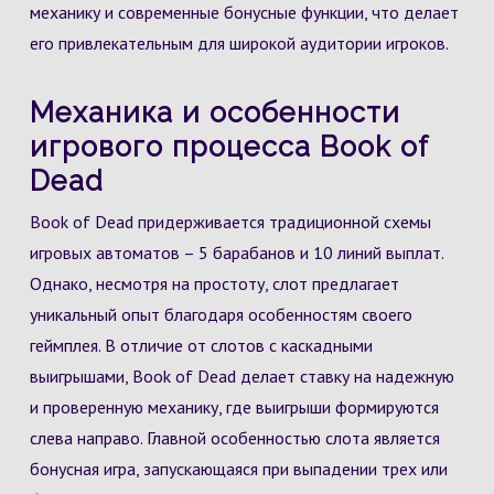
механику и современные бонусные функции, что делает
его привлекательным для широкой аудитории игроков.
Механика и особенности
игрового процесса Book of
Dead
Book of Dead придерживается традиционной схемы
игровых автоматов – 5 барабанов и 10 линий выплат.
Однако, несмотря на простоту, слот предлагает
уникальный опыт благодаря особенностям своего
геймплея. В отличие от слотов с каскадными
выигрышами, Book of Dead делает ставку на надежную
и проверенную механику, где выигрыши формируются
слева направо. Главной особенностью слота является
бонусная игра, запускающаяся при выпадении трех или