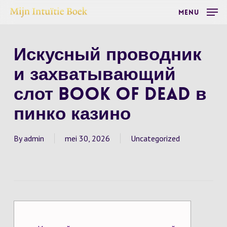
Skip
Menu
to
main
Искусный проводник
content
и захватывающий
слот Book of Dead в
пинко казино
By
admin
mei 30, 2026
Uncategorized