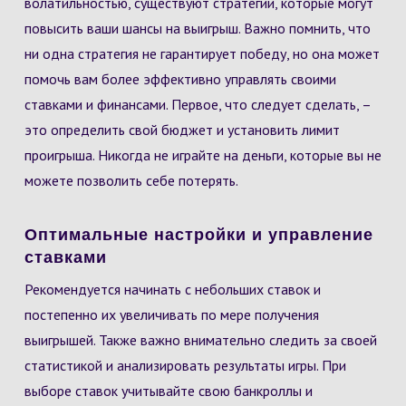
волатильностью, существуют стратегии, которые могут
повысить ваши шансы на выигрыш. Важно помнить, что
ни одна стратегия не гарантирует победу, но она может
помочь вам более эффективно управлять своими
ставками и финансами. Первое, что следует сделать, –
это определить свой бюджет и установить лимит
проигрыша. Никогда не играйте на деньги, которые вы не
можете позволить себе потерять.
Оптимальные настройки и управление
ставками
Рекомендуется начинать с небольших ставок и
постепенно их увеличивать по мере получения
выигрышей. Также важно внимательно следить за своей
статистикой и анализировать результаты игры. При
выборе ставок учитывайте свою банкроллы и