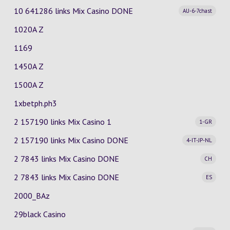
10 641286 links Mix Casino
DONE
AU-6-7chast
1020A Z
1169
1450A Z
1500A Z
1xbetph.ph3
2 157190 links Mix Casino
1
1-GR
2 157190 links Mix Casino
DONE
4-IT-JP-NL
2 7843 links Mix Casino
DONE
CH
2 7843 links Mix Casino
DONE
ES
2000_BAz
29black Casino