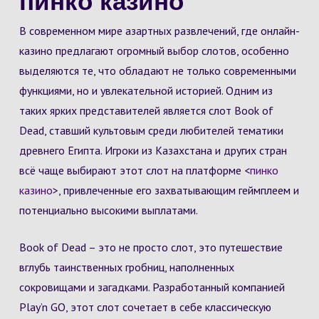
пинко казино
В современном мире азартных развлечений, где онлайн-
казино предлагают огромный выбор слотов, особенно
выделяются те, что обладают не только современными
функциями, но и увлекательной историей. Одним из
таких ярких представителей является слот Book of
Dead, ставший культовым среди любителей тематики
древнего Египта. Игроки из Казахстана и других стран
всё чаще выбирают этот слот на платформе <
пинко
казино
>, привлеченные его захватывающим геймплеем и
потенциально высокими выплатами.
Book of Dead – это не просто слот, это путешествие
вглубь таинственных гробниц, наполненных
сокровищами и загадками. Разработанный компанией
Play’n GO, этот слот сочетает в себе классическую