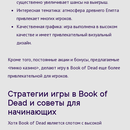
существенно увеличивает шансы на выигрыш.
Интересная тематика: атмосфера древнего Египта
привлекает многих игроков.
Качественная графика: игра выполнена в высоком
качестве и имеет привлекательный визуальный
дизайн.
Кроме того, постоянные акции и бонусы, предлагаемые
<пинко казино>, делают игру в Book of Dead еще более
привлекательной для игроков.
Стратегии игры в Book of
Dead и советы для
начинающих
Хотя Book of Dead является слотом с высокой