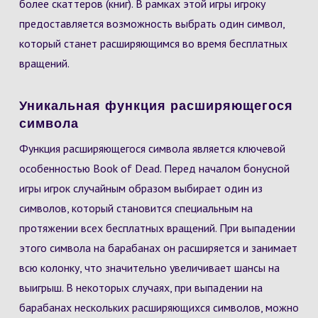
более скаттеров (книг). В рамках этой игры игроку
предоставляется возможность выбрать один символ,
который станет расширяющимся во время бесплатных
вращений.
Уникальная функция расширяющегося
символа
Функция расширяющегося символа является ключевой
особенностью Book of Dead. Перед началом бонусной
игры игрок случайным образом выбирает один из
символов, который становится специальным на
протяжении всех бесплатных вращений. При выпадении
этого символа на барабанах он расширяется и занимает
всю колонку, что значительно увеличивает шансы на
выигрыш. В некоторых случаях, при выпадении на
барабанах нескольких расширяющихся символов, можно