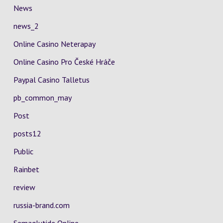
News
news_2
Online Casino Neterapay
Online Casino Pro České Hráče
Paypal Casino Talletus
pb_common_may
Post
posts12
Public
Rainbet
review
russia-brand.com