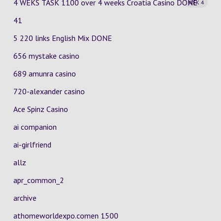
4 WEKS TASK 1100 over 4 weeks Croatia Casino
DONE
WEK 4
41
5 220 links English Mix DONE
656 mystake casino
689 amunra casino
720-alexander casino
Ace Spinz Casino
ai companion
ai-girlfriend
allz
apr_common_2
archive
athomeworldexpo.comen 1500