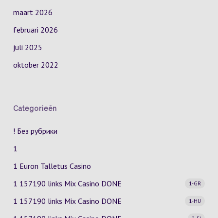
maart 2026
februari 2026
juli 2025
oktober 2022
Categorieën
! Без рубрики
1
1 Euron Talletus Casino
1 157190 links Mix Casino
DONE
1-GR
1 157190 links Mix Casino
DONE
1-HU