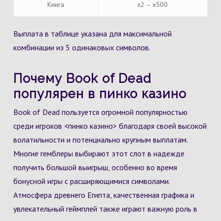
Книга
x2 – x500
Выплата в таблице указана для максимальной
комбинации из 5 одинаковых символов.
Почему Book of Dead
популярен в пинко казино
Book of Dead пользуется огромной популярностью
среди игроков <пинко казино> благодаря своей высокой
волатильности и потенциально крупным выплатам.
Многие гемблеры выбирают этот слот в надежде
получить большой выигрыш, особенно во время
бонусной игры с расширяющимися символами.
Атмосфера древнего Египта, качественная графика и
увлекательный геймплей также играют важную роль в