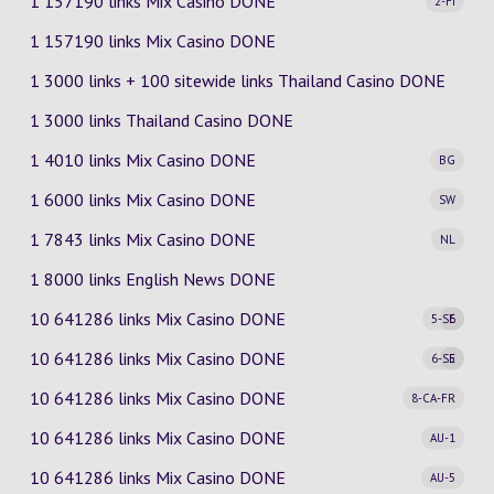
1 157190 links Mix Casino
DONE
2-FI
1 157190 links Mix Casino DONE
1 3000 links + 100 sitewide links Thailand Casino DONE
1 3000 links Thailand Casino DONE
1 4010 links Mix Casino
DONE
BG
1 6000 links Mix Casino
DONE
SW
1 7843 links Mix Casino
DONE
NL
1 8000 links English News DONE
10 641286 links Mix Casino
DONE
5-SE
6
10 641286 links Mix Casino
DONE
6-SE
5
10 641286 links Mix Casino
DONE
8-CA-FR
10 641286 links Mix Casino
DONE
AU-1
10 641286 links Mix Casino
DONE
AU-5