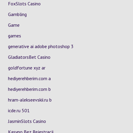
FoxSlots Casino
Gambling
Game
games
generative ai adobe photoshop 3
GladiatorsBet Casino
goldfortune xyz ar
hediyerehberim.com a
hediyerehberim.com b
hram-alekseevskii.ru b
icde.ru 501
JasminSlots Casino
Kasyno Bez Rejestracji