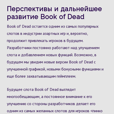
Перспективы и дальнейшее
развитие Book of Dead
Book of Dead остается одним из самых популярных
слотов в индустрии азартных игр и, вероятно,
продолжит привлекать игроков в будущем.
Разработчики постоянно работают над улучшением
слота и добавлением новых функций. Возможно, в
будущем мы увидим новые версии Book of Dead с
улучшенной графикой, новыми бонусными функциями и
еще более захватывающим геймплеем.
Будущее слота Book of Dead выглядит
многообещающим, а постоянное внимание к его
улучшению со стороны разработчиков делает его
одним из самых желанных слотов для игроков <пинко