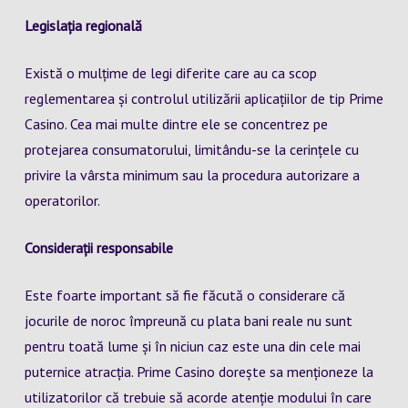
Legislația regională
Există o mulțime de legi diferite care au ca scop
reglementarea și controlul utilizării aplicațiilor de tip Prime
Casino. Cea mai multe dintre ele se concentrez pe
protejarea consumatorului, limitându-se la cerințele cu
privire la vârsta minimum sau la procedura autorizare a
operatorilor.
Considerații responsabile
Este foarte important să fie făcută o considerare că
jocurile de noroc împreună cu plata bani reale nu sunt
pentru toată lume și în niciun caz este una din cele mai
puternice atracția. Prime Casino dorește sa menționeze la
utilizatorilor că trebuie să acorde atenție modului în care