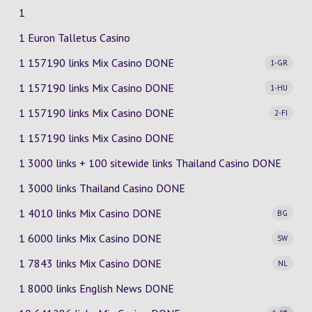
1
1 Euron Talletus Casino
1 157190 links Mix Casino
DONE
1-GR
1 157190 links Mix Casino
DONE
1-HU
1 157190 links Mix Casino
DONE
2-FI
1 157190 links Mix Casino DONE
1 3000 links + 100 sitewide links Thailand Casino DONE
1 3000 links Thailand Casino DONE
1 4010 links Mix Casino
DONE
BG
1 6000 links Mix Casino
DONE
SW
1 7843 links Mix Casino
DONE
NL
1 8000 links English News DONE