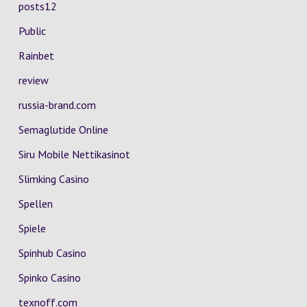
posts12
Public
Rainbet
review
russia-brand.com
Semaglutide Online
Siru Mobile Nettikasinot
Slimking Casino
Spellen
Spiele
Spinhub Casino
Spinko Casino
texnoff.com