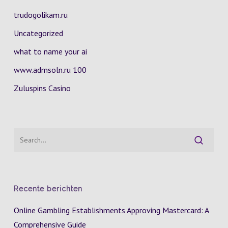
trudogolikam.ru
Uncategorized
what to name your ai
www.admsoln.ru 100
Zuluspins Casino
Recente berichten
Online Gambling Establishments Approving Mastercard: A
Comprehensive Guide