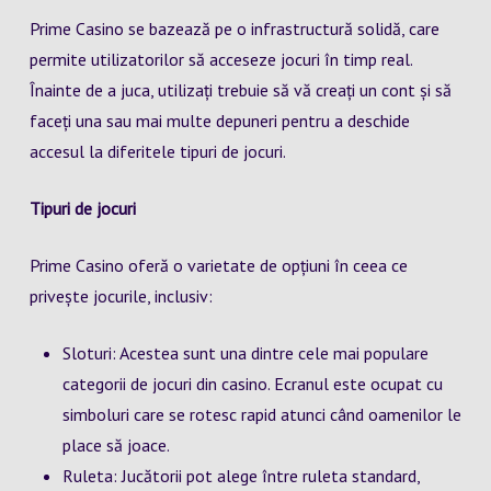
Prime Casino se bazează pe o infrastructură solidă, care
permite utilizatorilor să acceseze jocuri în timp real.
Înainte de a juca, utilizați trebuie să vă creați un cont și să
faceți una sau mai multe depuneri pentru a deschide
accesul la diferitele tipuri de jocuri.
Tipuri de jocuri
Prime Casino oferă o varietate de opțiuni în ceea ce
privește jocurile, inclusiv:
Sloturi: Acestea sunt una dintre cele mai populare
categorii de jocuri din casino. Ecranul este ocupat cu
simboluri care se rotesc rapid atunci când oamenilor le
place să joace.
Ruleta: Jucătorii pot alege între ruleta standard,