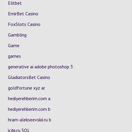
Elitbet
EmirBet Casino
FoxSlots Casino
Gambling
Game
games
generative ai adobe photoshop 3
GladiatorsBet Casino
goldfortune xyz ar
hediyerehberim.com a
hediyerehberim.com b
hram-alekseevskii.ru b
icde.ru 501