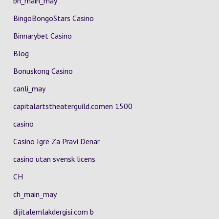
bh_main_may
BingoBongoStars Casino
Binnarybet Casino
Blog
Bonuskong Casino
canli_may
capitalartstheaterguild.comen 1500
casino
Casino Igre Za Pravi Denar
casino utan svensk licens
CH
ch_main_may
dijitalemlakdergisi.com b