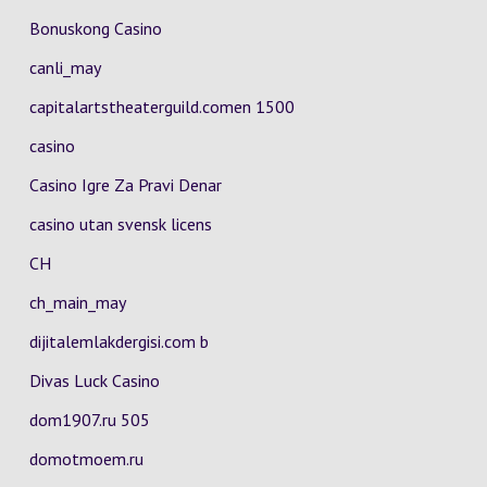
Bonuskong Casino
canli_may
capitalartstheaterguild.comen 1500
casino
Casino Igre Za Pravi Denar
casino utan svensk licens
CH
ch_main_may
dijitalemlakdergisi.com b
Divas Luck Casino
dom1907.ru 505
domotmoem.ru