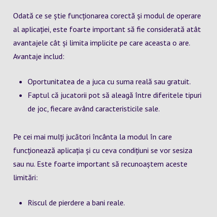
Odată ce se știe funcționarea corectă și modul de operare
al aplicației, este foarte important să fie considerată atât
avantajele cât și limita implicite pe care aceasta o are.
Avantaje includ:
Oportunitatea de a juca cu suma reală sau gratuit.
Faptul că jucatorii pot să aleagă între diferitele tipuri
de joc, fiecare având caracteristicile sale.
Pe cei mai mulți jucători încânta la modul în care
funcționează aplicația și cu ceva condițiuni se vor sesiza
sau nu. Este foarte important să recunoaștem aceste
limitări:
Riscul de pierdere a bani reale.