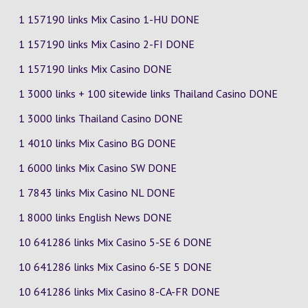
1 157190 links Mix Casino
1-HU
DONE
1 157190 links Mix Casino
2-FI
DONE
1 157190 links Mix Casino DONE
1 3000 links + 100 sitewide links Thailand Casino DONE
1 3000 links Thailand Casino DONE
1 4010 links Mix Casino
BG
DONE
1 6000 links Mix Casino
SW
DONE
1 7843 links Mix Casino
NL
DONE
1 8000 links English News DONE
10 641286 links Mix Casino
5-SE
6
DONE
10 641286 links Mix Casino
6-SE
5
DONE
10 641286 links Mix Casino
8-CA-FR
DONE