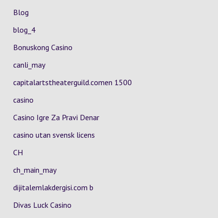
Blog
blog_4
Bonuskong Casino
canli_may
capitalartstheaterguild.comen 1500
casino
Casino Igre Za Pravi Denar
casino utan svensk licens
CH
ch_main_may
dijitalemlakdergisi.com b
Divas Luck Casino