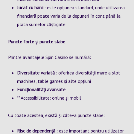
Jucat cu banii
: este opțiunea standard, unde utilizarea
financiară poate varia de la depuneri în cont până la
plata sumelor câștigate
Puncte forte și puncte slabe
Printre avantajele Spin Casino se numără:
Diversitate variată
: oferirea diversității mare a slot
machines, table games și alte opțiuni
Funcționalități avansate
**Accessibilitate: online și mobil
Cu toate acestea, există și câteva puncte slabe:
Risc de dependență
: este important pentru utilizator