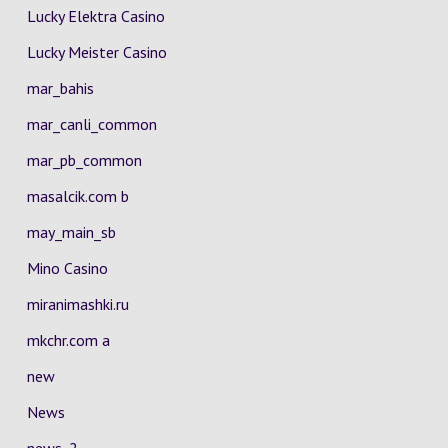
Lucky Elektra Casino
Lucky Meister Casino
mar_bahis
mar_canli_common
mar_pb_common
masalcik.com b
may_main_sb
Mino Casino
miranimashki.ru
mkchr.com a
new
News