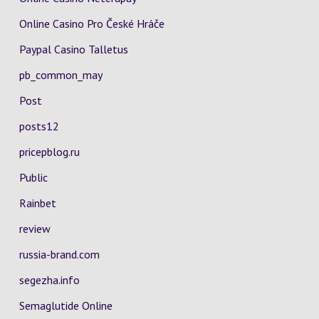
Online Casino Pro České Hráče
Paypal Casino Talletus
pb_common_may
Post
posts12
pricepblog.ru
Public
Rainbet
review
russia-brand.com
segezha.info
Semaglutide Online