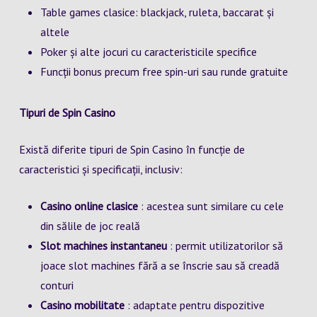
Table games clasice: blackjack, ruleta, baccarat și
altele
Poker și alte jocuri cu caracteristicile specifice
Funcții bonus precum free spin-uri sau runde gratuite
Tipuri de Spin Casino
Există diferite tipuri de Spin Casino în funcție de
caracteristici și specificații, inclusiv:
Casino online clasice
: acestea sunt similare cu cele
din sălile de joc reală
Slot machines instantaneu
: permit utilizatorilor să
joace slot machines fără a se înscrie sau să creadă
conturi
Casino mobilitate
: adaptate pentru dispozitive