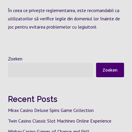
În ceea ce privește reglementarea, este recomandabil ca
utilizatorilor să verifice legile din domeniul lor înainte de
joc pentru evitarea problemelor cu legiuitorii.
Zoeken
Zoeken
Recent Posts
Mirax Casino Deluxe Spins Game Collection
Twin Casino Classic Slot Machines Online Experience
Winbay Casino Games of Chance and Skill