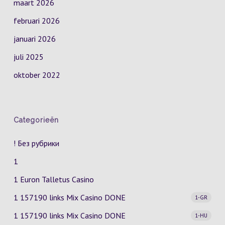
maart 2026
februari 2026
januari 2026
juli 2025
oktober 2022
Categorieën
! Без рубрики
1
1 Euron Talletus Casino
1 157190 links Mix Casino
DONE
1-GR
1 157190 links Mix Casino
DONE
1-HU