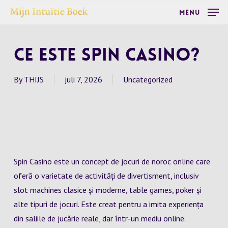
Skip
Menu
to
main
Ce este Spin Casino?
content
By
THIJS
juli 7, 2026
Uncategorized
Spin Casino este un concept de jocuri de noroc online care
oferă o varietate de activități de divertisment, inclusiv
slot machines clasice și moderne, table games, poker și
alte tipuri de jocuri. Este creat pentru a imita experiența
din saliile de jucărie reale, dar într-un mediu online.