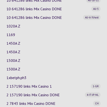
10 641286 links Mix Casino
DONE
AU-10-11
10 641286 links Mix Casino
DONE
AU-5
10 641286 links Mix Casino
DONE
AU-6-7chast
1020A Z
1169
1450A Z
1450A Z
1500A Z
1500A Z
1xbetph.ph3
2 157190 links Mix Casino
1
1-GR
2 157190 links Mix Casino
DONE
4-IT-JP-NL
2 7843 links Mix Casino
DONE
CH