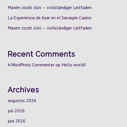
Maxim zockt slot — vollständiger Leitfaden
La Experiencia de Azar en el Savaspin Casino
Maxim zockt slot — vollständiger Leitfaden
Recent Comments
A WordPress Commenter
op
Hello world!
Archives
augustus 2026
juli 2026
juni 2026