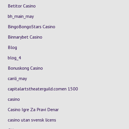
Betitor Casino
bh_main_may
BingoBongoStars Casino
Binnarybet Casino
Blog
blog_4
Bonuskong Casino
canli_may
capitalartstheaterguild.comen 1500
casino
Casino Igre Za Pravi Denar
casino utan svensk licens