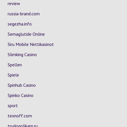
review
russia-brand.com
segezha.info
Semaglutide Online
Siru Mobile Nettikasinot
Slimking Casino
Spellen
Spiele
Spinhub Casino
Spinko Casino
sport
texnoff.com
trudogolikam.ru