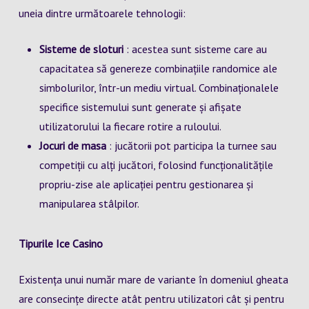
uneia dintre următoarele tehnologii:
Sisteme de sloturi
: acestea sunt sisteme care au
capacitatea să genereze combinațiile randomice ale
simbolurilor, într-un mediu virtual. Combinaționalele
specifice sistemului sunt generate și afișate
utilizatorului la fiecare rotire a ruloului.
Jocuri de masa
: jucătorii pot participa la turnee sau
competiții cu alți jucători, folosind funcționalitățile
propriu-zise ale aplicației pentru gestionarea și
manipularea stâlpilor.
Tipurile Ice Casino
Existența unui număr mare de variante în domeniul gheata
are consecințe directe atât pentru utilizatori cât și pentru