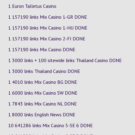
1 Euron Talletus Casino
1 157190 links Mix Casino
1-GR
DONE
1 157190 links Mix Casino
1-HU
DONE
1 157190 links Mix Casino
2-FI
DONE
1 157190 links Mix Casino DONE
1 3000 links + 100 sitewide links Thailand Casino DONE
1 3000 links Thailand Casino DONE
1 4010 links Mix Casino
BG
DONE
1 6000 links Mix Casino
SW
DONE
1 7843 links Mix Casino
NL
DONE
1 8000 links English News DONE
10 641286 links Mix Casino
5-SE
6
DONE