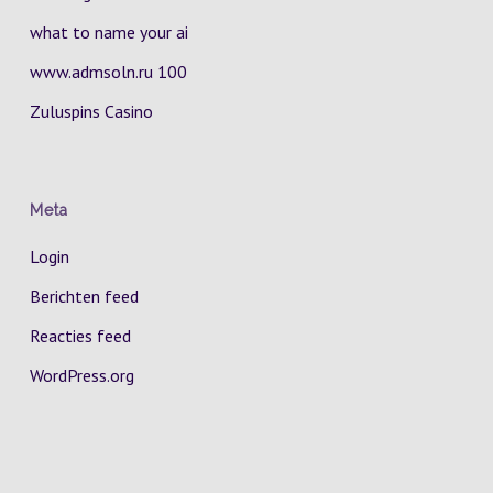
what to name your ai
www.admsoln.ru 100
Zuluspins Casino
Meta
Login
Berichten feed
Reacties feed
WordPress.org