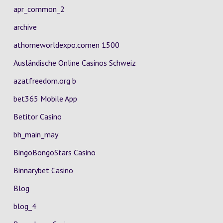
apr_common_2
archive
athomeworldexpo.comen 1500
Ausländische Online Casinos Schweiz
azatfreedom.org b
bet365 Mobile App
Betitor Casino
bh_main_may
BingoBongoStars Casino
Binnarybet Casino
Blog
blog_4