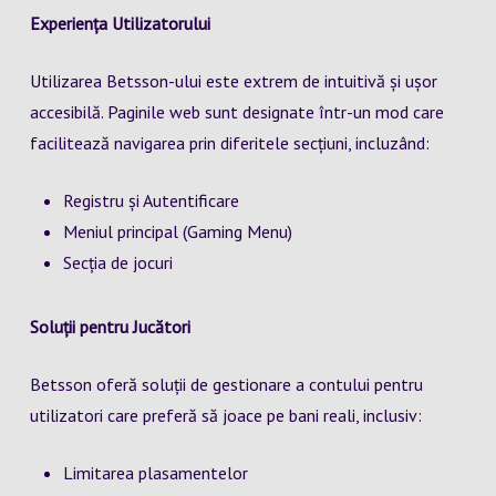
Experiența Utilizatorului
Utilizarea Betsson-ului este extrem de intuitivă și ușor
accesibilă. Paginile web sunt designate într-un mod care
facilitează navigarea prin diferitele secțiuni, incluzând:
Registru și Autentificare
Meniul principal (Gaming Menu)
Secția de jocuri
Soluții pentru Jucători
Betsson oferă soluții de gestionare a contului pentru
utilizatori care preferă să joace pe bani reali, inclusiv:
Limitarea plasamentelor