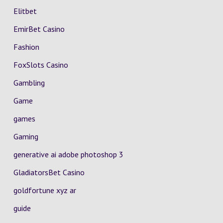
Elitbet
EmirBet Casino
Fashion
FoxSlots Casino
Gambling
Game
games
Gaming
generative ai adobe photoshop 3
GladiatorsBet Casino
goldfortune xyz ar
guide