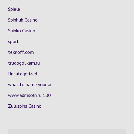
Spiele
Spinhub Casino
Spinko Casino
sport
texnoff.com
trudogolikam.ru
Uncategorized
what to name your ai
www.admsoln.ru 100
Zuluspins Casino