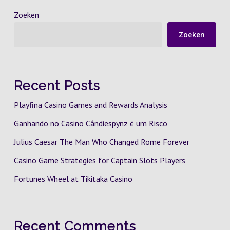
Zoeken
Zoeken
Recent Posts
Playfina Casino Games and Rewards Analysis
Ganhando no Casino Cândiespynz é um Risco
Julius Caesar The Man Who Changed Rome Forever
Casino Game Strategies for Captain Slots Players
Fortunes Wheel at Tikitaka Casino
Recent Comments