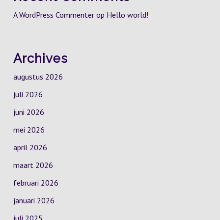
A WordPress Commenter
op
Hello world!
Archives
augustus 2026
juli 2026
juni 2026
mei 2026
april 2026
maart 2026
februari 2026
januari 2026
juli 2025