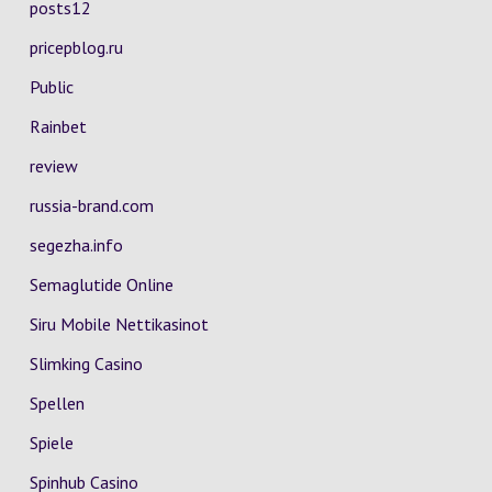
posts12
pricepblog.ru
Public
Rainbet
review
russia-brand.com
segezha.info
Semaglutide Online
Siru Mobile Nettikasinot
Slimking Casino
Spellen
Spiele
Spinhub Casino