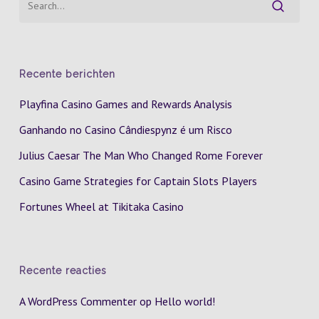
Recente berichten
Playfina Casino Games and Rewards Analysis
Ganhando no Casino Cândiespynz é um Risco
Julius Caesar The Man Who Changed Rome Forever
Casino Game Strategies for Captain Slots Players
Fortunes Wheel at Tikitaka Casino
Recente reacties
A WordPress Commenter
op
Hello world!