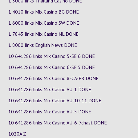
1 3000 links Thailand Casino DONE
1 4010 links Mix Casino
BG
DONE
1 6000 links Mix Casino
SW
DONE
1 7843 links Mix Casino
NL
DONE
1 8000 links English News DONE
10 641286 links Mix Casino
5-SE
6
DONE
10 641286 links Mix Casino
6-SE
5
DONE
10 641286 links Mix Casino
8-CA-FR
DONE
10 641286 links Mix Casino
AU-1
DONE
10 641286 links Mix Casino
AU-10-11
DONE
10 641286 links Mix Casino
AU-5
DONE
10 641286 links Mix Casino
AU-6-7chast
DONE
1020A Z