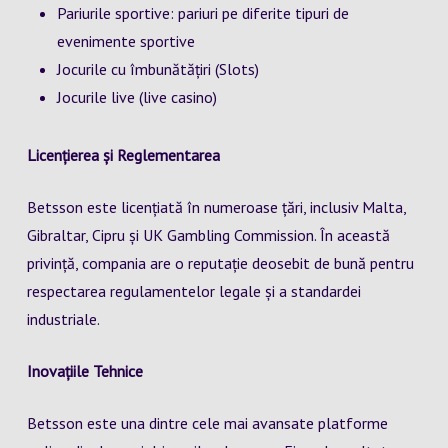
Pariurile sportive: pariuri pe diferite tipuri de
evenimente sportive
Jocurile cu îmbunătățiri (Slots)
Jocurile live (live casino)
Licențierea și Reglementarea
Betsson este licențiată în numeroase țări, inclusiv Malta,
Gibraltar, Cipru și UK Gambling Commission. În această
privință, compania are o reputație deosebit de bună pentru
respectarea regulamentelor legale și a standardei
industriale.
Inovațiile Tehnice
Betsson este una dintre cele mai avansate platforme