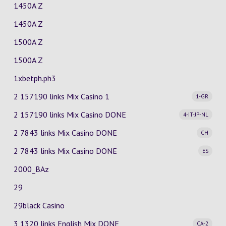
1450A Z
1450A Z
1500A Z
1500A Z
1xbetph.ph3
2 157190 links Mix Casino
1
1-GR
2 157190 links Mix Casino
DONE
4-IT-JP-NL
2 7843 links Mix Casino
DONE
CH
2 7843 links Mix Casino
DONE
ES
2000_BAz
29
29black Casino
3 1320 links English Mix
DONE
CA-2