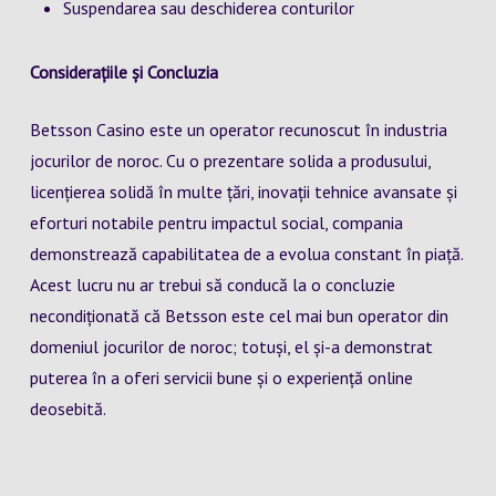
Suspendarea sau deschiderea conturilor
Considerațiile și Concluzia
Betsson Casino este un operator recunoscut în industria
jocurilor de noroc. Cu o prezentare solida a produsului,
licențierea solidă în multe țări, inovații tehnice avansate și
eforturi notabile pentru impactul social, compania
demonstrează capabilitatea de a evolua constant în piață.
Acest lucru nu ar trebui să conducă la o concluzie
necondiționată că Betsson este cel mai bun operator din
domeniul jocurilor de noroc; totuși, el și-a demonstrat
puterea în a oferi servicii bune și o experiență online
deosebită.