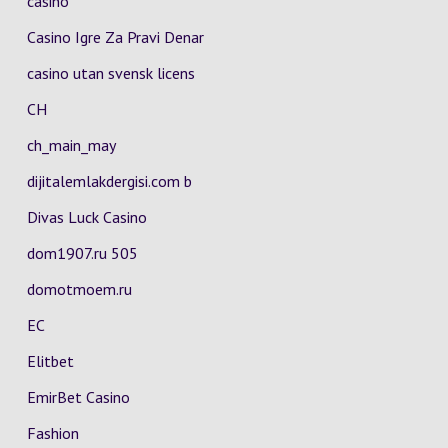
casino
Casino Igre Za Pravi Denar
casino utan svensk licens
CH
ch_main_may
dijitalemlakdergisi.com b
Divas Luck Casino
dom1907.ru 505
domotmoem.ru
EC
Elitbet
EmirBet Casino
Fashion