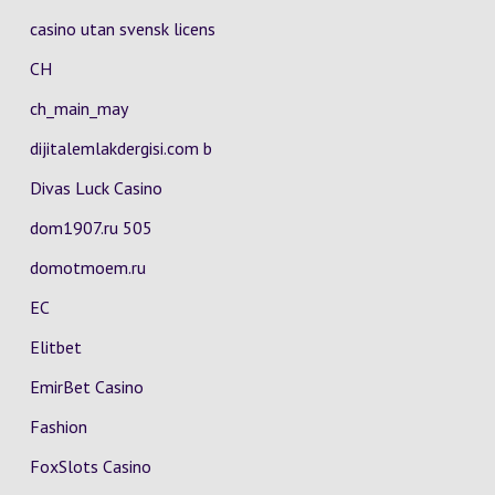
casino utan svensk licens
CH
ch_main_may
dijitalemlakdergisi.com b
Divas Luck Casino
dom1907.ru 505
domotmoem.ru
EC
Elitbet
EmirBet Casino
Fashion
FoxSlots Casino