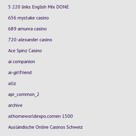
5 220 links English Mix DONE
656 mystake casino
689 amunra casino
720-alexander casino
Ace Spinz Casino
ai companion
ai-girlfriend
allz
apr_common_2
archive
athomeworldexpo.comen 1500
Ausländische Online Casinos Schweiz