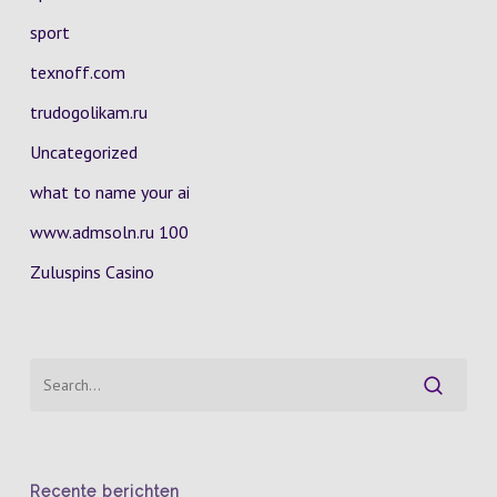
sport
texnoff.com
trudogolikam.ru
Uncategorized
what to name your ai
www.admsoln.ru 100
Zuluspins Casino
Recente berichten