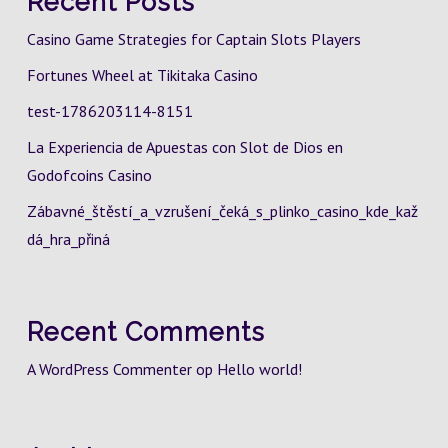
Recent Posts
Casino Game Strategies for Captain Slots Players
Fortunes Wheel at Tikitaka Casino
test-1786203114-8151
La Experiencia de Apuestas con Slot de Dios en
Godofcoins Casino
Zábavné_štěstí_a_vzrušení_čeká_s_plinko_casino_kde_kaž
dá_hra_přiná
Recent Comments
A WordPress Commenter
op
Hello world!