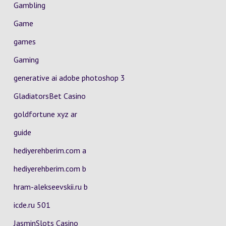
Gambling
Game
games
Gaming
generative ai adobe photoshop 3
GladiatorsBet Casino
goldfortune xyz ar
guide
hediyerehberim.com a
hediyerehberim.com b
hram-alekseevskii.ru b
icde.ru 501
JasminSlots Casino