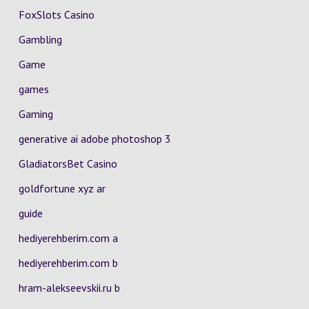
FoxSlots Casino
Gambling
Game
games
Gaming
generative ai adobe photoshop 3
GladiatorsBet Casino
goldfortune xyz ar
guide
hediyerehberim.com a
hediyerehberim.com b
hram-alekseevskii.ru b