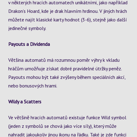
v některých hracích automatech unikátními, jako například
Drakon’s Hoard, kde je drak hlavním hrdinou. V jiných hrách
můžete najít klasické karty hodnot (3-6), stejně jako další
jedinečné symboly.
Payouts a Dividenda
Většina automatů má rozumnou poměr výhry k vkladu
hráčům umožňuje získat dobré pravidelné útržky peněz.
Payouts mohou být také zvýšeny během speciálních akcí,
nebo bonusových hrami.
Wildy a Scatters
Ve většině hracích automatů existuje funkce Wild symbol
(jeden z symbolů se chová jako více síly), který může
nahradit jakoukoliv jinou ikonu na řádku. Také je zde funkci