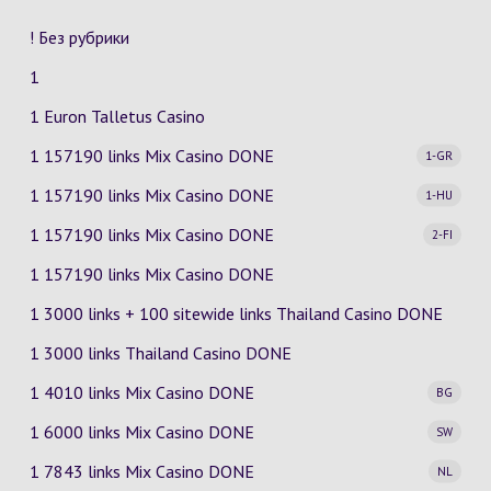
! Без рубрики
1
1 Euron Talletus Casino
1 157190 links Mix Casino
DONE
1-GR
1 157190 links Mix Casino
DONE
1-HU
1 157190 links Mix Casino
DONE
2-FI
1 157190 links Mix Casino DONE
1 3000 links + 100 sitewide links Thailand Casino DONE
1 3000 links Thailand Casino DONE
1 4010 links Mix Casino
DONE
BG
1 6000 links Mix Casino
DONE
SW
1 7843 links Mix Casino
DONE
NL