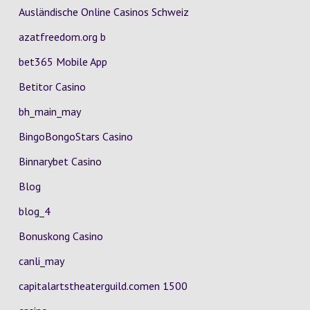
Ausländische Online Casinos Schweiz
azatfreedom.org b
bet365 Mobile App
Betitor Casino
bh_main_may
BingoBongoStars Casino
Binnarybet Casino
Blog
blog_4
Bonuskong Casino
canli_may
capitalartstheaterguild.comen 1500