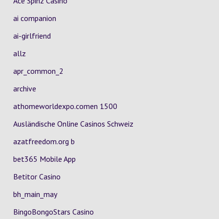
Ace Spinz Casino
ai companion
ai-girlfriend
allz
apr_common_2
archive
athomeworldexpo.comen 1500
Ausländische Online Casinos Schweiz
azatfreedom.org b
bet365 Mobile App
Betitor Casino
bh_main_may
BingoBongoStars Casino