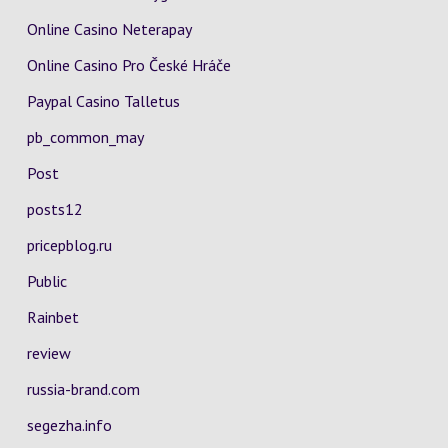
Online Casino Neterapay
Online Casino Pro České Hráče
Paypal Casino Talletus
pb_common_may
Post
posts12
pricepblog.ru
Public
Rainbet
review
russia-brand.com
segezha.info