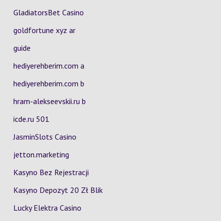
GladiatorsBet Casino
goldfortune xyz ar
guide
hediyerehberim.com a
hediyerehberim.com b
hram-alekseevskii.ru b
icde.ru 501
JasminSlots Casino
jetton.marketing
Kasyno Bez Rejestracji
Kasyno Depozyt 20 Zł Blik
Lucky Elektra Casino