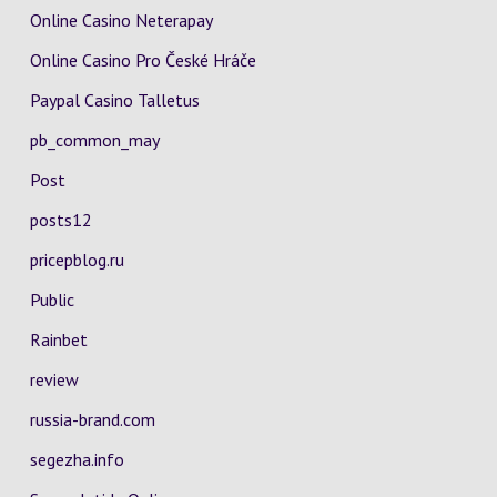
Online Casino Neterapay
Online Casino Pro České Hráče
Paypal Casino Talletus
pb_common_may
Post
posts12
pricepblog.ru
Public
Rainbet
review
russia-brand.com
segezha.info