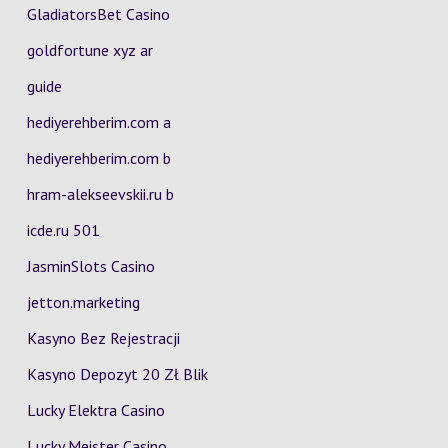
GladiatorsBet Casino
goldfortune xyz ar
guide
hediyerehberim.com a
hediyerehberim.com b
hram-alekseevskii.ru b
icde.ru 501
JasminSlots Casino
jetton.marketing
Kasyno Bez Rejestracji
Kasyno Depozyt 20 Zł Blik
Lucky Elektra Casino
Lucky Meister Casino