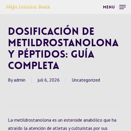
Skip
Menu
to
main
Dosificación de
content
Metildrostanolona
y Péptidos: Guía
Completa
By
admin
juli 6, 2026
Uncategorized
La metildrostanolona es un esteroide anabólico que ha
atraído la atención de atletas y culturistas por sus