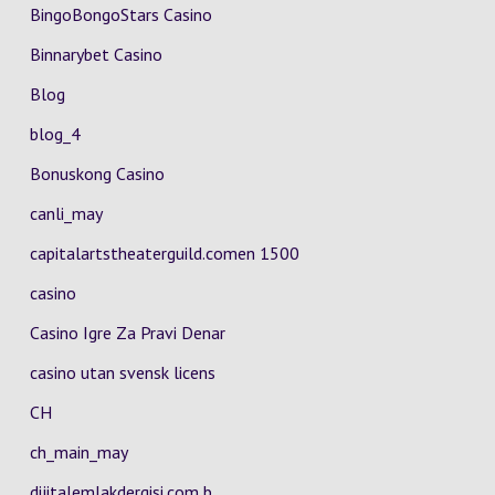
BingoBongoStars Casino
Binnarybet Casino
Blog
blog_4
Bonuskong Casino
canli_may
capitalartstheaterguild.comen 1500
casino
Casino Igre Za Pravi Denar
casino utan svensk licens
CH
ch_main_may
dijitalemlakdergisi.com b