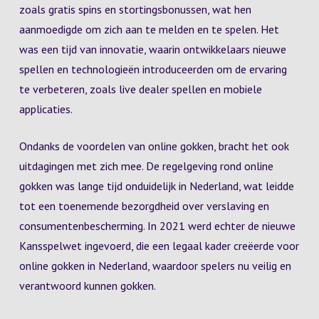
zoals gratis spins en stortingsbonussen, wat hen
aanmoedigde om zich aan te melden en te spelen. Het
was een tijd van innovatie, waarin ontwikkelaars nieuwe
spellen en technologieën introduceerden om de ervaring
te verbeteren, zoals live dealer spellen en mobiele
applicaties.
Ondanks de voordelen van online gokken, bracht het ook
uitdagingen met zich mee. De regelgeving rond online
gokken was lange tijd onduidelijk in Nederland, wat leidde
tot een toenemende bezorgdheid over verslaving en
consumentenbescherming. In 2021 werd echter de nieuwe
Kansspelwet ingevoerd, die een legaal kader creëerde voor
online gokken in Nederland, waardoor spelers nu veilig en
verantwoord kunnen gokken.