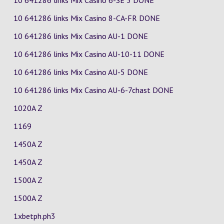
10 641286 links Mix Casino
8-CA-FR
DONE
10 641286 links Mix Casino
AU-1
DONE
10 641286 links Mix Casino
AU-10-11
DONE
10 641286 links Mix Casino
AU-5
DONE
10 641286 links Mix Casino
AU-6-7chast
DONE
1020A Z
1169
1450A Z
1450A Z
1500A Z
1500A Z
1xbetph.ph3