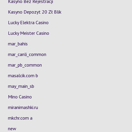
Kasyno Bez Rejestracji
Kasyno Depozyt 20 Zł Blik
Lucky Elektra Casino
Lucky Meister Casino
mar_bahis
mar_canli_common
mar_pb_common
masalcik.com b
may_main_sb
Mino Casino
miranimashki.ru
mkchr.com a
new