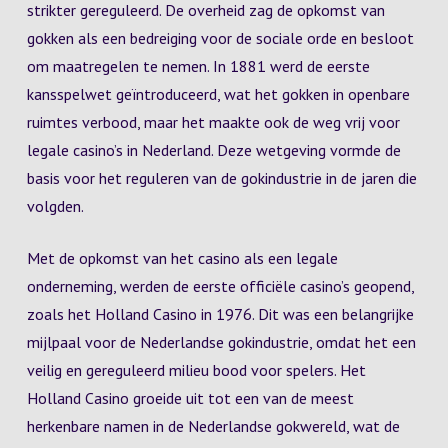
strikter gereguleerd. De overheid zag de opkomst van
gokken als een bedreiging voor de sociale orde en besloot
om maatregelen te nemen. In 1881 werd de eerste
kansspelwet geïntroduceerd, wat het gokken in openbare
ruimtes verbood, maar het maakte ook de weg vrij voor
legale casino’s in Nederland. Deze wetgeving vormde de
basis voor het reguleren van de gokindustrie in de jaren die
volgden.
Met de opkomst van het casino als een legale
onderneming, werden de eerste officiële casino’s geopend,
zoals het Holland Casino in 1976. Dit was een belangrijke
mijlpaal voor de Nederlandse gokindustrie, omdat het een
veilig en gereguleerd milieu bood voor spelers. Het
Holland Casino groeide uit tot een van de meest
herkenbare namen in de Nederlandse gokwereld, wat de