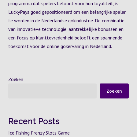
programma dat spelers beloont voor hun loyaliteit, is
LuckyPays goed gepositioneerd om een belangrijke speler
te worden in de Nederlandse gokindustrie. De combinatie
van innovatieve technologie, aantrekkelijke bonussen en
een focus op klanttevredenheid belooft een spannende
toekomst voor de online gokervaring in Nederland.
Zoeken
Zoeken
Recent Posts
Ice Fishing Frenzy Slots Game