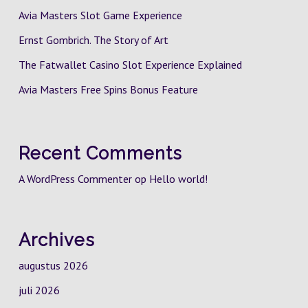
Avia Masters Slot Game Experience
Ernst Gombrich. The Story of Art
The Fatwallet Casino Slot Experience Explained
Avia Masters Free Spins Bonus Feature
Recent Comments
A WordPress Commenter
op
Hello world!
Archives
augustus 2026
juli 2026