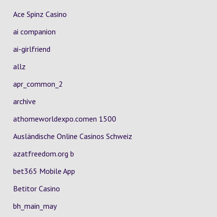
Ace Spinz Casino
ai companion
ai-girlfriend
allz
apr_common_2
archive
athomeworldexpo.comen 1500
Ausländische Online Casinos Schweiz
azatfreedom.org b
bet365 Mobile App
Betitor Casino
bh_main_may