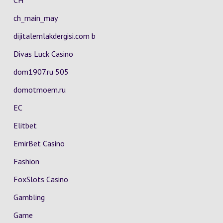
ch_main_may
dijitalemlakdergisi.com b
Divas Luck Casino
dom1907.ru 505
domotmoem.ru
EC
Elitbet
EmirBet Casino
Fashion
FoxSlots Casino
Gambling
Game