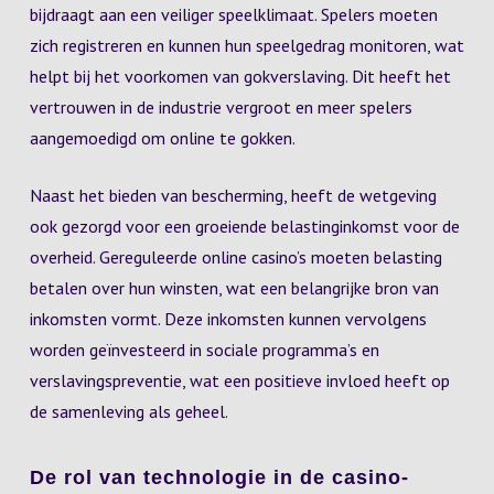
bijdraagt aan een veiliger speelklimaat. Spelers moeten
zich registreren en kunnen hun speelgedrag monitoren, wat
helpt bij het voorkomen van gokverslaving. Dit heeft het
vertrouwen in de industrie vergroot en meer spelers
aangemoedigd om online te gokken.
Naast het bieden van bescherming, heeft de wetgeving
ook gezorgd voor een groeiende belastinginkomst voor de
overheid. Gereguleerde online casino’s moeten belasting
betalen over hun winsten, wat een belangrijke bron van
inkomsten vormt. Deze inkomsten kunnen vervolgens
worden geïnvesteerd in sociale programma’s en
verslavingspreventie, wat een positieve invloed heeft op
de samenleving als geheel.
De rol van technologie in de casino-