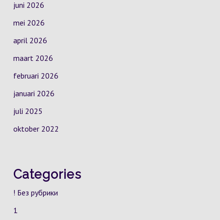
juni 2026
mei 2026
april 2026
maart 2026
februari 2026
januari 2026
juli 2025
oktober 2022
Categories
! Без рубрики
1