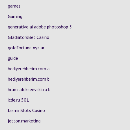
games
Gaming
generative ai adobe photoshop 3
GladiatorsBet Casino
goldfortune xyz ar
guide
hediyerehberim.com a
hediyerehberim.com b
hram-alekseevskii.ru b
icde.ru 501
JasminSlots Casino
jetton.marketing