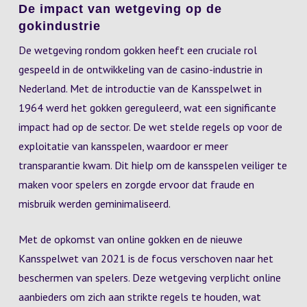
De impact van wetgeving op de
gokindustrie
De wetgeving rondom gokken heeft een cruciale rol
gespeeld in de ontwikkeling van de casino-industrie in
Nederland. Met de introductie van de Kansspelwet in
1964 werd het gokken gereguleerd, wat een significante
impact had op de sector. De wet stelde regels op voor de
exploitatie van kansspelen, waardoor er meer
transparantie kwam. Dit hielp om de kansspelen veiliger te
maken voor spelers en zorgde ervoor dat fraude en
misbruik werden geminimaliseerd.
Met de opkomst van online gokken en de nieuwe
Kansspelwet van 2021 is de focus verschoven naar het
beschermen van spelers. Deze wetgeving verplicht online
aanbieders om zich aan strikte regels te houden, wat