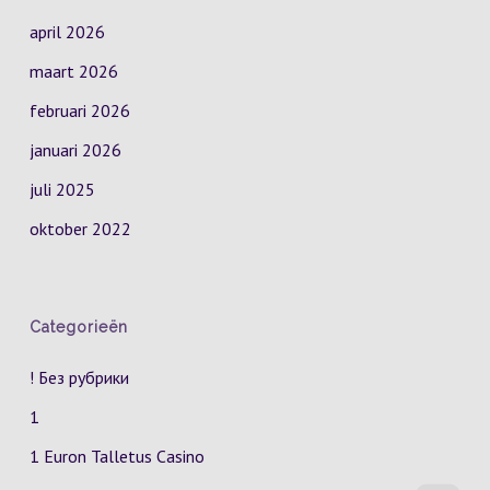
april 2026
maart 2026
februari 2026
januari 2026
juli 2025
oktober 2022
Categorieën
! Без рубрики
1
1 Euron Talletus Casino