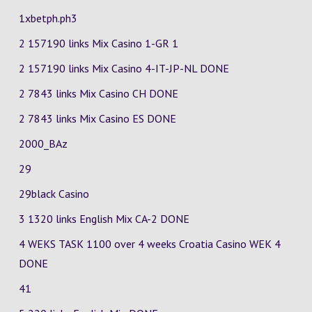
1xbetph.ph3
2 157190 links Mix Casino
1-GR
1
2 157190 links Mix Casino
4-IT-JP-NL
DONE
2 7843 links Mix Casino
CH
DONE
2 7843 links Mix Casino
ES
DONE
2000_BAz
29
29black Casino
3 1320 links English Mix
CA-2
DONE
4 WEKS TASK 1100 over 4 weeks Croatia Casino
WEK 4
DONE
41