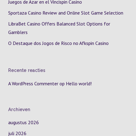
Juegos de Azar en el Vincispin Casino
Sportaza Casino Review and Online Slot Game Selection
LibraBet Casino Offers Balanced Slot Options for
Gamblers
O Destaque dos Jogos de Risco no Afkspin Casino
Recente reacties
A WordPress Commenter
op
Hello world!
Archieven
augustus 2026
juli 2026