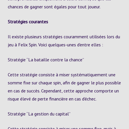
chances de gagner sont égales pour tout joueur.
Stratégies courantes
Il existe plusieurs stratégies couramment utilisées lors du
jeu à Felix Spin. Voici quelques-unes d’entre elles :
Stratégie “La bataille contre la chance”
Cette stratégie consiste à miser systématiquement une
somme fixe sur chaque spin, afin de gagner le plus possible
en cas de succès. Cependant, cette approche comporte un
risque élevé de perte financière en cas d’échec.
Stratégie “La gestion du capital”
Cette stratégie consiste à miser une somme fixe, mais à