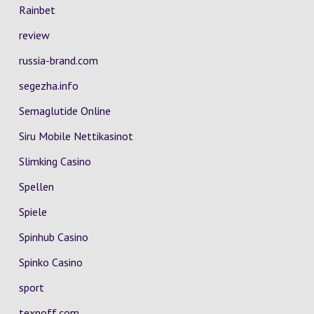
Rainbet
review
russia-brand.com
segezha.info
Semaglutide Online
Siru Mobile Nettikasinot
Slimking Casino
Spellen
Spiele
Spinhub Casino
Spinko Casino
sport
texnoff.com