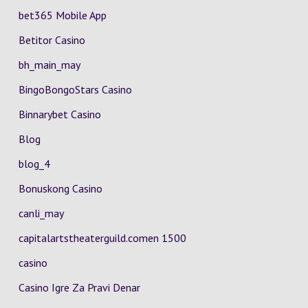
bet365 Mobile App
Betitor Casino
bh_main_may
BingoBongoStars Casino
Binnarybet Casino
Blog
blog_4
Bonuskong Casino
canli_may
capitalartstheaterguild.comen 1500
casino
Casino Igre Za Pravi Denar