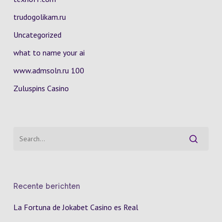
trudogolikam.ru
Uncategorized
what to name your ai
www.admsoln.ru 100
Zuluspins Casino
Recente berichten
La Fortuna de Jokabet Casino es Real