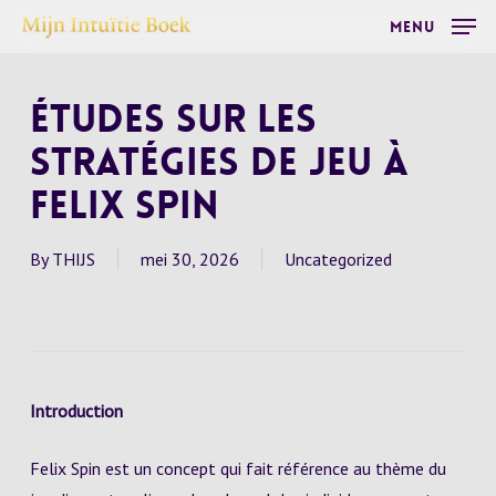
Skip
Menu
to
main
Études sur les
content
stratégies de jeu à
Felix Spin
By
THIJS
mei 30, 2026
Uncategorized
Introduction
Felix Spin est un concept qui fait référence au thème du