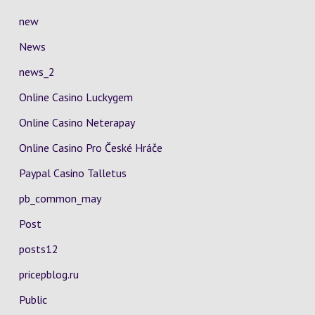
new
News
news_2
Online Casino Luckygem
Online Casino Neterapay
Online Casino Pro České Hráče
Paypal Casino Talletus
pb_common_may
Post
posts12
pricepblog.ru
Public