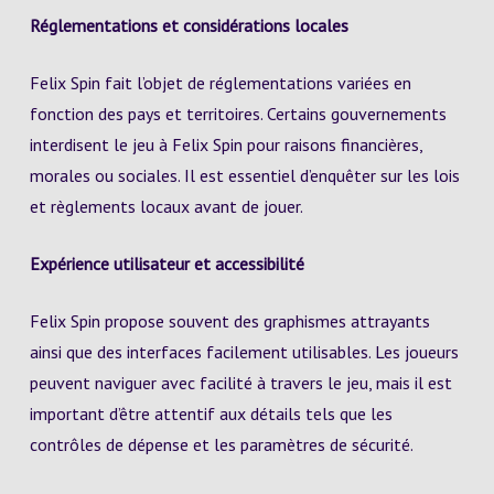
Réglementations et considérations locales
Felix Spin fait l’objet de réglementations variées en
fonction des pays et territoires. Certains gouvernements
interdisent le jeu à Felix Spin pour raisons financières,
morales ou sociales. Il est essentiel d’enquêter sur les lois
et règlements locaux avant de jouer.
Expérience utilisateur et accessibilité
Felix Spin propose souvent des graphismes attrayants
ainsi que des interfaces facilement utilisables. Les joueurs
peuvent naviguer avec facilité à travers le jeu, mais il est
important d’être attentif aux détails tels que les
contrôles de dépense et les paramètres de sécurité.