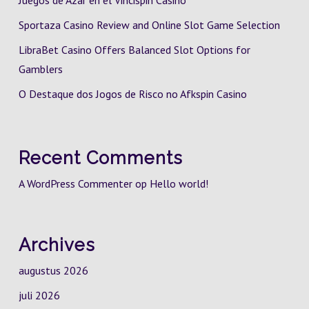
Juegos de Azar en el Vincispin Casino
Sportaza Casino Review and Online Slot Game Selection
LibraBet Casino Offers Balanced Slot Options for
Gamblers
O Destaque dos Jogos de Risco no Afkspin Casino
Recent Comments
A WordPress Commenter
op
Hello world!
Archives
augustus 2026
juli 2026