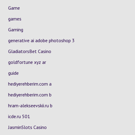
Game
games
Gaming
generative ai adobe photoshop 3
GladiatorsBet Casino
goldfortune xyz ar
guide
hediyerehberim.com a
hediyerehberim.com b
hram-alekseevskii.ru b
icde.ru 501
JasminSlots Casino