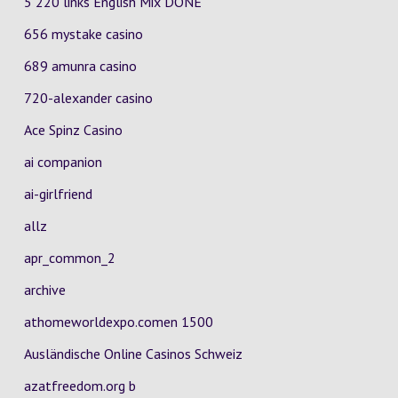
5 220 links English Mix DONE
656 mystake casino
689 amunra casino
720-alexander casino
Ace Spinz Casino
ai companion
ai-girlfriend
allz
apr_common_2
archive
athomeworldexpo.comen 1500
Ausländische Online Casinos Schweiz
azatfreedom.org b