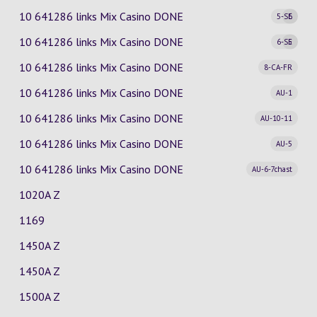
10 641286 links Mix Casino
DONE
5-SE
6
10 641286 links Mix Casino
DONE
6-SE
5
10 641286 links Mix Casino
DONE
8-CA-FR
10 641286 links Mix Casino
DONE
AU-1
10 641286 links Mix Casino
DONE
AU-10-11
10 641286 links Mix Casino
DONE
AU-5
10 641286 links Mix Casino
DONE
AU-6-7chast
1020A Z
1169
1450A Z
1450A Z
1500A Z