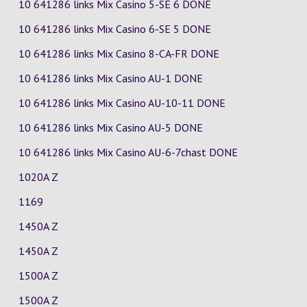
10 641286 links Mix Casino
5-SE
6
DONE
10 641286 links Mix Casino
6-SE
5
DONE
10 641286 links Mix Casino
8-CA-FR
DONE
10 641286 links Mix Casino
AU-1
DONE
10 641286 links Mix Casino
AU-10-11
DONE
10 641286 links Mix Casino
AU-5
DONE
10 641286 links Mix Casino
AU-6-7chast
DONE
1020A Z
1169
1450A Z
1450A Z
1500A Z
1500A Z