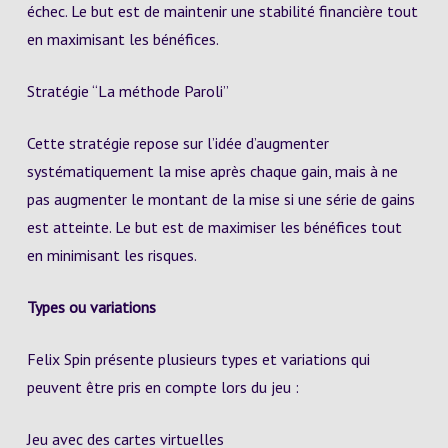
échec. Le but est de maintenir une stabilité financière tout
en maximisant les bénéfices.
Stratégie “La méthode Paroli”
Cette stratégie repose sur l’idée d’augmenter
systématiquement la mise après chaque gain, mais à ne
pas augmenter le montant de la mise si une série de gains
est atteinte. Le but est de maximiser les bénéfices tout
en minimisant les risques.
Types ou variations
Felix Spin présente plusieurs types et variations qui
peuvent être pris en compte lors du jeu :
Jeu avec des cartes virtuelles