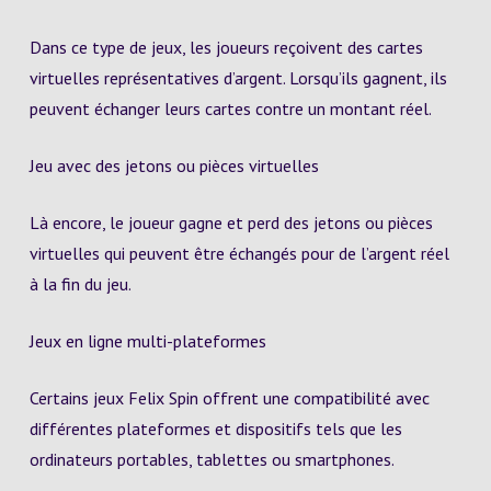
Dans ce type de jeux, les joueurs reçoivent des cartes
virtuelles représentatives d’argent. Lorsqu’ils gagnent, ils
peuvent échanger leurs cartes contre un montant réel.
Jeu avec des jetons ou pièces virtuelles
Là encore, le joueur gagne et perd des jetons ou pièces
virtuelles qui peuvent être échangés pour de l’argent réel
à la fin du jeu.
Jeux en ligne multi-plateformes
Certains jeux Felix Spin offrent une compatibilité avec
différentes plateformes et dispositifs tels que les
ordinateurs portables, tablettes ou smartphones.