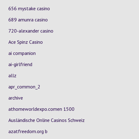
656 mystake casino
689 amunra casino
720-alexander casino
Ace Spinz Casino
ai companion
ai-girlfriend
allz
apr_common_2
archive
athomeworldexpo.comen 1500
Ausländische Online Casinos Schweiz
azatfreedom.org b