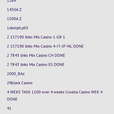
1169
1450A Z
1500A Z
1xbetph.ph3
2 157190 links Mix Casino
1-GR
1
2 157190 links Mix Casino
4-IT-JP-NL
DONE
2 7843 links Mix Casino
CH
DONE
2 7843 links Mix Casino
ES
DONE
2000_BAz
29black Casino
4 WEKS TASK 1100 over 4 weeks Croatia Casino
WEK 4
DONE
41