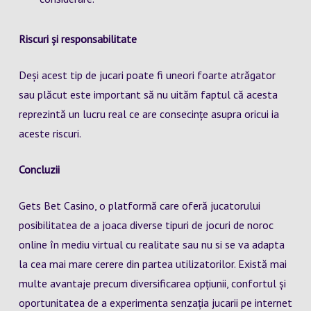
Riscuri și responsabilitate
Deși acest tip de jucari poate fi uneori foarte atrăgator
sau plăcut este important să nu uităm faptul că acesta
reprezintă un lucru real ce are consecințe asupra oricui ia
aceste riscuri.
Concluzii
Gets Bet Casino, o platformă care oferă jucatorului
posibilitatea de a joaca diverse tipuri de jocuri de noroc
online în mediu virtual cu realitate sau nu si se va adapta
la cea mai mare cerere din partea utilizatorilor. Există mai
multe avantaje precum diversificarea opțiunii, confortul și
oportunitatea de a experimenta senzația jucarii pe internet