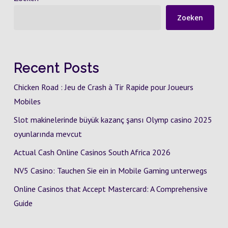
Zoeken
Recent Posts
Chicken Road : Jeu de Crash à Tir Rapide pour Joueurs
Mobiles
Slot makinelerinde büyük kazanç şansı Olymp casino 2025
oyunlarında mevcut
Actual Cash Online Casinos South Africa 2026
NV5 Casino: Tauchen Sie ein in Mobile Gaming unterwegs
Online Casinos that Accept Mastercard: A Comprehensive
Guide