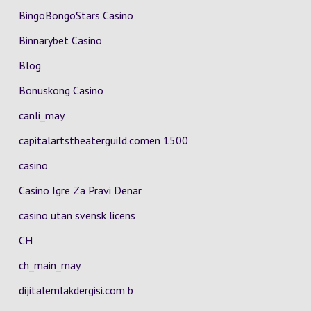
BingoBongoStars Casino
Binnarybet Casino
Blog
Bonuskong Casino
canli_may
capitalartstheaterguild.comen 1500
casino
Casino Igre Za Pravi Denar
casino utan svensk licens
CH
ch_main_may
dijitalemlakdergisi.com b