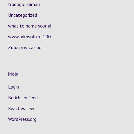
trudogolikam.ru
Uncategorized
what to name your ai
www.admsoln.ru 100
Zuluspins Casino
Meta
Login
Berichten feed
Reacties feed
WordPress.org