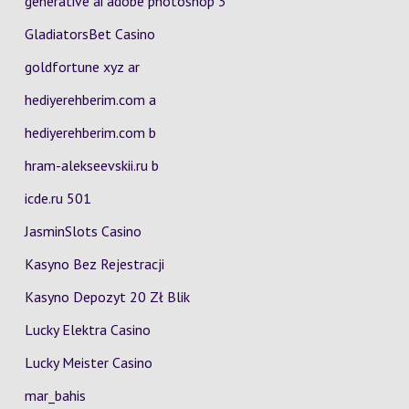
generative ai adobe photoshop 3
GladiatorsBet Casino
goldfortune xyz ar
hediyerehberim.com a
hediyerehberim.com b
hram-alekseevskii.ru b
icde.ru 501
JasminSlots Casino
Kasyno Bez Rejestracji
Kasyno Depozyt 20 Zł Blik
Lucky Elektra Casino
Lucky Meister Casino
mar_bahis