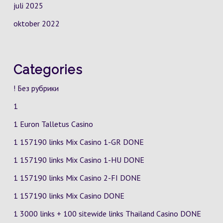
juli 2025
oktober 2022
Categories
! Без рубрики
1
1 Euron Talletus Casino
1 157190 links Mix Casino
1-GR
DONE
1 157190 links Mix Casino
1-HU
DONE
1 157190 links Mix Casino
2-FI
DONE
1 157190 links Mix Casino DONE
1 3000 links + 100 sitewide links Thailand Casino DONE