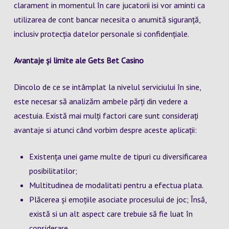
clarament in momentul în care jucatorii isi vor aminti ca
utilizarea de cont bancar necesita o anumită siguranță,
inclusiv protecția datelor personale si confidențiale.
Avantaje și limite ale Gets Bet Casino
Dincolo de ce se intâmplat la nivelul serviciului în sine,
este necesar să analizăm ambele părți din vedere a
acestuia. Există mai mulți factori care sunt considerați
avantaje si atunci când vorbim despre aceste aplicații:
Existența unei game multe de tipuri cu diversificarea
posibilitatilor;
Multitudinea de modalitati pentru a efectua plata.
Plăcerea și emoțiile asociate procesului de joc; Însă,
există si un alt aspect care trebuie să fie luat în
considerare.