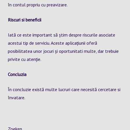
în contul propriu cu preavizare.
Riscuri si beneficii
Iată ce este important să știm despre riscurile asociate
acestui tip de serviciu. Aceste aplicațiunii oferă
posibilitatea unor jocuri și oportunitati multe, dar trebuie
privite cu atenție.
Concluzia
În concluzie există multe lucruri care necesită cercetare si
învatare.
Zoeken