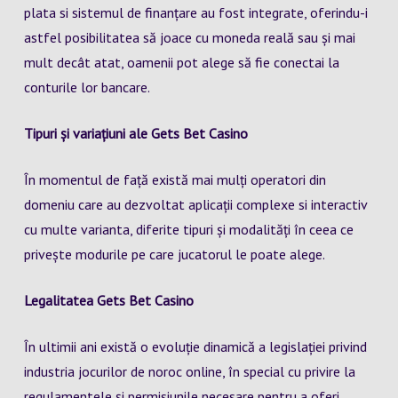
plata si sistemul de finanțare au fost integrate, oferindu-i
astfel posibilitatea să joace cu moneda reală sau și mai
mult decât atat, oamenii pot alege să fie conectai la
conturile lor bancare.
Tipuri și variațiuni ale Gets Bet Casino
În momentul de față există mai mulți operatori din
domeniu care au dezvoltat aplicații complexe si interactiv
cu multe varianta, diferite tipuri și modalități în ceea ce
privește modurile pe care jucatorul le poate alege.
Legalitatea Gets Bet Casino
În ultimii ani există o evoluție dinamică a legislației privind
industria jocurilor de noroc online, în special cu privire la
regulamentele și permisiunile necesare pentru a oferi