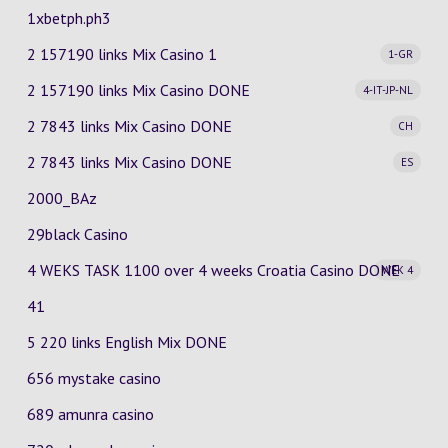
1xbetph.ph3
2 157190 links Mix Casino
1
1-GR
2 157190 links Mix Casino
DONE
4-IT-JP-NL
2 7843 links Mix Casino
DONE
CH
2 7843 links Mix Casino
DONE
ES
2000_BAz
29black Casino
4 WEKS TASK 1100 over 4 weeks Croatia Casino
DONE
WEK 4
41
5 220 links English Mix DONE
656 mystake casino
689 amunra casino