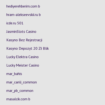
hediyerehberim.com b
hram-alekseevskii.ru b
icde.ru 501
JasminSlots Casino
Kasyno Bez Rejestracji
Kasyno Depozyt 20 Zł Blik
Lucky Elektra Casino
Lucky Meister Casino
mar_bahis
mar_canli_common
mar_pb_common
masalcik.com b