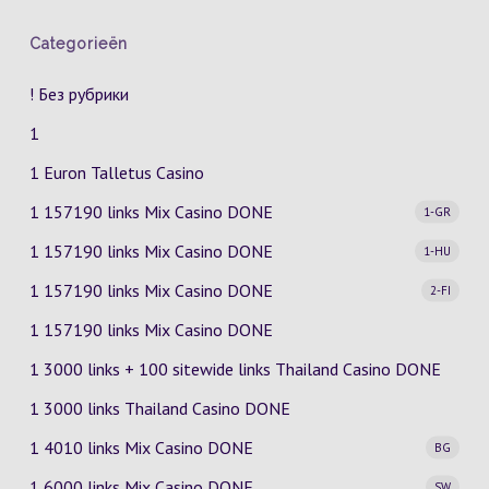
Categorieën
! Без рубрики
1
1 Euron Talletus Casino
1 157190 links Mix Casino
DONE
1-GR
1 157190 links Mix Casino
DONE
1-HU
1 157190 links Mix Casino
DONE
2-FI
1 157190 links Mix Casino DONE
1 3000 links + 100 sitewide links Thailand Casino DONE
1 3000 links Thailand Casino DONE
1 4010 links Mix Casino
DONE
BG
1 6000 links Mix Casino
DONE
SW