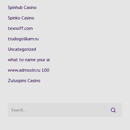
Spinhub Casino
Spinko Casino
texnoff.com
trudogolikam.ru
Uncategorized
what to name your ai
www.admsoln.ru 100
Zuluspins Casino