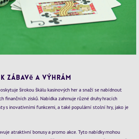
 k Zábavě a Výhrám
poskytuje širokou škálu kasinových her a snaží se nabídnout
ých finančních zisků. Nabídka zahrnuje různé druhy hracích
 s inovativními funkcemi, a také populární stolní hry, jako je
pravuje atraktivní bonusy a promo akce. Tyto nabídky mohou