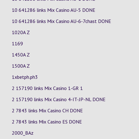
10 641286 links Mix Casino
AU-5
DONE
10 641286 links Mix Casino
AU-6-7chast
DONE
1020A Z
1169
1450A Z
1500A Z
1xbetph.ph3
2 157190 links Mix Casino
1-GR
1
2 157190 links Mix Casino
4-IT-JP-NL
DONE
2 7843 links Mix Casino
CH
DONE
2 7843 links Mix Casino
ES
DONE
2000_BAz