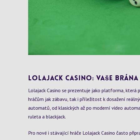
Lolajack Casino: Vaše Brána
Lolajack Casino se prezentuje jako platforma, která 
hráčům jak zábavu, tak i příležitost k dosažení reáln
automatů, od klasických až po moderní video automaty
ruleta a blackjack.
Pro nové i stávající hráče Lolajack Casino často při