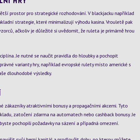
lní Hry
větší prostor pro strategické rozhodování. V blackjacku například
ladní strategie, které minimalizují výhodu kasina. Vrouletě pak
orců, ačkoliv je důležité si uvědomit, že ruleta je primárně hrou
ciplína. Je nutné se naučit pravidla do hloubky a pochopit
rávné varianty hry, například evropské rulety místo americké s
vaše dlouhodobé výsledky.
í
né zákazníky atraktivními bonusy a propagačními akcemi. Tyto
kladu, zatočení zdarma na automatech nebo cashback bonusy. Je
abyste pochopili požadavky na sázení a případná omezení.
výšit svůj herní kapitál a prodloužit dobu, po kterou můžete