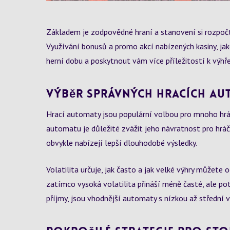
Základem je zodpovědné hraní a stanovení si rozpočtu
Využívání bonusů a promo akcí nabízených kasiny, ja
herní dobu a poskytnout vám více příležitostí k výhře
Výběr Správných Hracích A
Hrací automaty jsou populární volbou pro mnoho hráč
automatu je důležité zvážit jeho návratnost pro hráč
obvykle nabízejí lepší dlouhodobé výsledky.
Volatilita určuje, jak často a jak velké výhry můžete 
zatímco vysoká volatilita přináší méně časté, ale pote
příjmy, jsou vhodnější automaty s nízkou až střední v