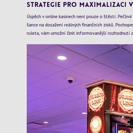
Strategie pro Maximalizaci 
Úspěch v online kasinech není pouze o štěstí. Pečliv
šance na dosažení reálných finančních zisků. Pochope
ruleta, vám umožní činit informovanější rozhodnutí a