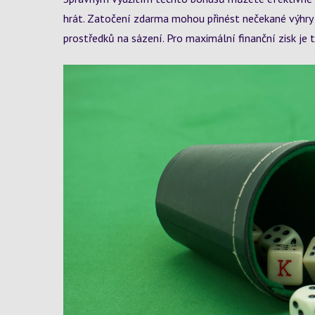
hrát. Zatočení zdarma mohou přinést nečekané výhry 
prostředků na sázení. Pro maximální finanční zisk je