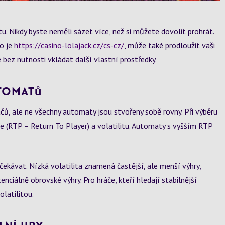
. Nikdy byste neměli sázet více, než si můžete dovolit prohrát.
ko je
https://casino-lolajack.cz/cs-cz/
, může také prodloužit vaši
 bez nutnosti vkládat další vlastní prostředky.
utomatů
ů, ale ne všechny automaty jsou stvořeny sobě rovny. Při výběru
e (RTP – Return To Player) a volatilitu. Automaty s vyšším RTP
očekávat. Nízká volatilita znamená častější, ale menší výhry,
nciálně obrovské výhry. Pro hráče, kteří hledají stabilnější
olatilitou.