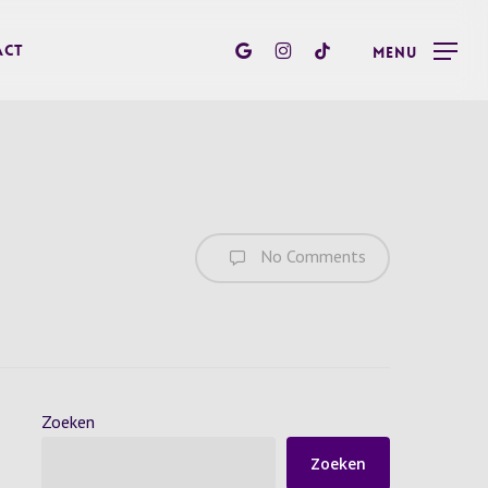
google-
instagram
tiktok
act
Menu
plus
No Comments
Zoeken
Zoeken