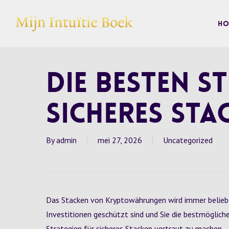
Skip
to
Ho
main
content
Die besten S
sicheres Sta
By
admin
mei 27, 2026
Uncategorized
Das Stacken von Kryptowährungen wird immer beliebter
Investitionen geschützt sind und Sie die bestmögliche
Strategien für sicheres Stacken vertraut zu machen.