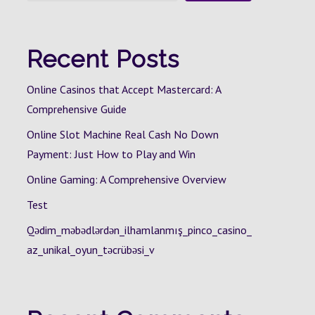
Recent Posts
Online Casinos that Accept Mastercard: A
Comprehensive Guide
Online Slot Machine Real Cash No Down
Payment: Just How to Play and Win
Online Gaming: A Comprehensive Overview
Test
Qədim_məbədlərdən_ilhamlanmış_pinco_casino_
az_unikal_oyun_təcrübəsi_v