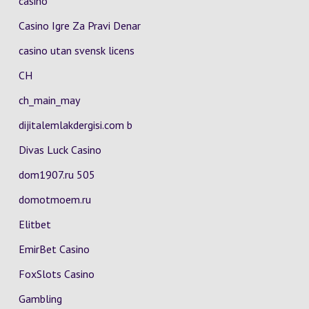
casino
Casino Igre Za Pravi Denar
casino utan svensk licens
CH
ch_main_may
dijitalemlakdergisi.com b
Divas Luck Casino
dom1907.ru 505
domotmoem.ru
Elitbet
EmirBet Casino
FoxSlots Casino
Gambling