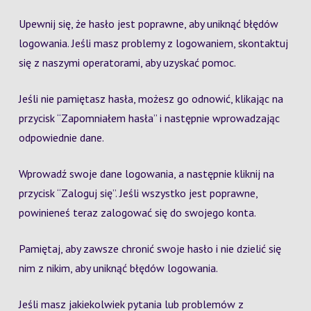
Upewnij się, że hasło jest poprawne, aby uniknąć błędów
logowania. Jeśli masz problemy z logowaniem, skontaktuj
się z naszymi operatorami, aby uzyskać pomoc.
Jeśli nie pamiętasz hasła, możesz go odnowić, klikając na
przycisk “Zapomniałem hasła” i następnie wprowadzając
odpowiednie dane.
Wprowadź swoje dane logowania, a następnie kliknij na
przycisk “Zaloguj się”. Jeśli wszystko jest poprawne,
powinieneś teraz zalogować się do swojego konta.
Pamiętaj, aby zawsze chronić swoje hasło i nie dzielić się
nim z nikim, aby uniknąć błędów logowania.
Jeśli masz jakiekolwiek pytania lub problemów z