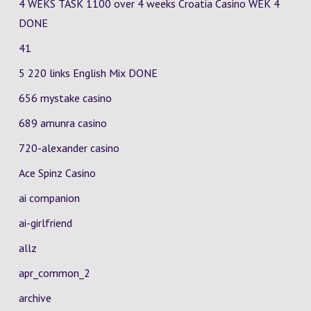
4 WEKS TASK 1100 over 4 weeks Croatia Casino
WEK 4
DONE
41
5 220 links English Mix DONE
656 mystake casino
689 amunra casino
720-alexander casino
Ace Spinz Casino
ai companion
ai-girlfriend
allz
apr_common_2
archive