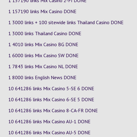
1 157190 links Mix Casino
2-FI
DONE
1 157190 links Mix Casino DONE
1 3000 links + 100 sitewide links Thailand Casino DONE
1 3000 links Thailand Casino DONE
1 4010 links Mix Casino
BG
DONE
1 6000 links Mix Casino
SW
DONE
1 7843 links Mix Casino
NL
DONE
1 8000 links English News DONE
10 641286 links Mix Casino
5-SE
6
DONE
10 641286 links Mix Casino
6-SE
5
DONE
10 641286 links Mix Casino
8-CA-FR
DONE
10 641286 links Mix Casino
AU-1
DONE
10 641286 links Mix Casino
AU-5
DONE