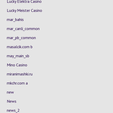
Lucky Elektra Casino
Lucky Meister Casino
mar_bahis
mar_canli_common
mar_pb_common
masalcik.com b
may_main_sb
Mino Casino
miranimashki.ru
mkchr.com a
new
News
news_2