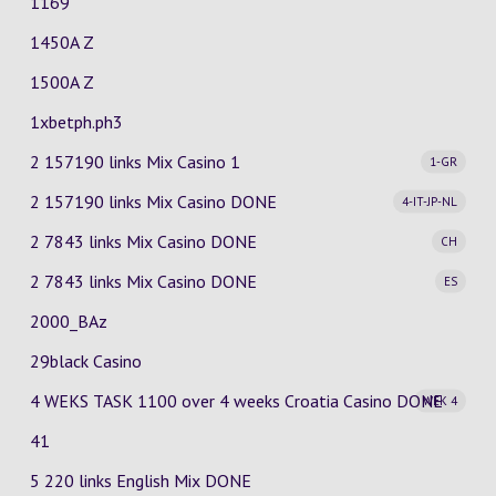
1169
1450A Z
1500A Z
1xbetph.ph3
2 157190 links Mix Casino
1
1-GR
2 157190 links Mix Casino
DONE
4-IT-JP-NL
2 7843 links Mix Casino
DONE
CH
2 7843 links Mix Casino
DONE
ES
2000_BAz
29black Casino
4 WEKS TASK 1100 over 4 weeks Croatia Casino
DONE
WEK 4
41
5 220 links English Mix DONE