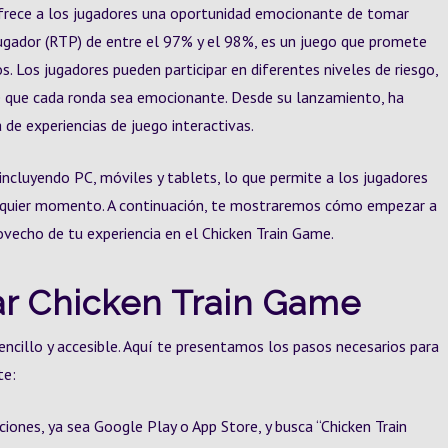
 ofrece a los jugadores una oportunidad emocionante de tomar
 jugador (RTP) de entre el 97% y el 98%, es un juego que promete
s. Los jugadores pueden participar en diferentes niveles de riesgo,
e que cada ronda sea emocionante. Desde su lanzamiento, ha
de experiencias de juego interactivas.
incluyendo PC, móviles y tablets, lo que permite a los jugadores
cualquier momento. A continuación, te mostraremos cómo empezar a
ovecho de tu experiencia en el Chicken Train Game.
r Chicken Train Game
ncillo y accesible. Aquí te presentamos los pasos necesarios para
te:
aciones, ya sea Google Play o App Store, y busca “Chicken Train