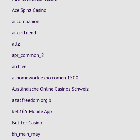
Ace Spinz Casino
ai companion
ai-girlfriend
allz
apr_common_2
archive
athomeworldexpo.comen 1500
Ausländische Online Casinos Schweiz
azatfreedom.org b
bet365 Mobile App
Betitor Casino
bh_main_may