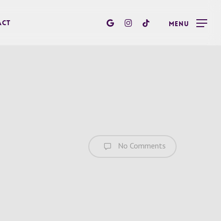
google-
instagram
tiktok
act
Menu
plus
No Comments