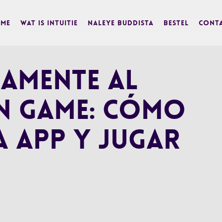
me
Wat is Intuitie
Naleye Buddista
BESTEL
Cont
damente al
in Game: Cómo
a app y jugar