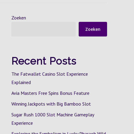
Zoeken
Zoeken
Recent Posts
The Fatwallet Casino Slot Experience
Explained
Avia Masters Free Spins Bonus Feature
Winning Jackpots with Big Bamboo Slot
Sugar Rush 1000 Slot Machine Gameplay
Experience
Exploring the Symbolism in Lucky Pharaoh Wild