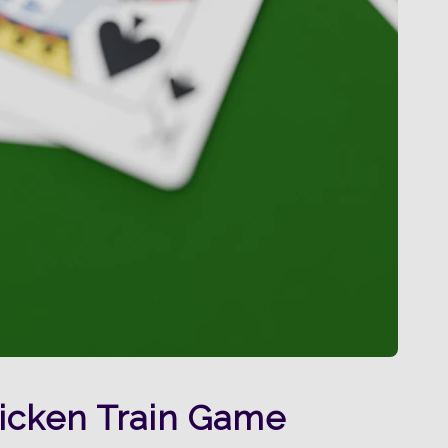
hicken Train Game