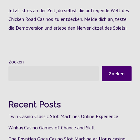
Jetzt ist es an der Zeit, du selbst die aufregende Welt des
Chicken Road Casinos zu entdecken. Melde dich an, teste
die Demoversion und erlebe den Nervenkitzel des Spiels!
Zoeken
Zoeken
Recent Posts
Twin Casino Classic Slot Machines Online Experience
Winbay Casino Games of Chance and Skill
The Egyptian Gods Casino Slot Machine at Horus casino