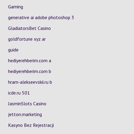
Gaming
generative ai adobe photoshop 3
GladiatorsBet Casino
goldfortune xyz ar
guide
hediyerehberim.com a
hediyerehberim.com b
hram-alekseevskii.ru b
icde.ru 501
JasminSlots Casino
jetton.marketing
Kasyno Bez Rejestracji