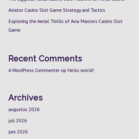
Aviator Casino Slot Game Strategy and Tactics
Exploring the Aerial Thrills of Avia Masters Casino Slot
Game
Recent Comments
A WordPress Commenter
op
Hello world!
Archives
augustus 2026
juli 2026
juni 2026