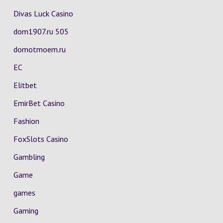
Divas Luck Casino
dom1907.ru 505
domotmoem.ru
EC
Elitbet
EmirBet Casino
Fashion
FoxSlots Casino
Gambling
Game
games
Gaming