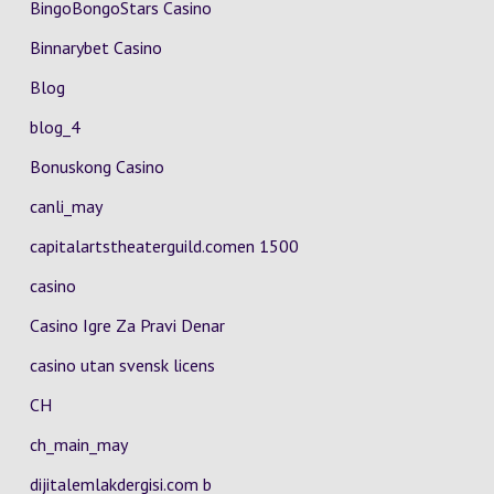
BingoBongoStars Casino
Binnarybet Casino
Blog
blog_4
Bonuskong Casino
canli_may
capitalartstheaterguild.comen 1500
casino
Casino Igre Za Pravi Denar
casino utan svensk licens
CH
ch_main_may
dijitalemlakdergisi.com b