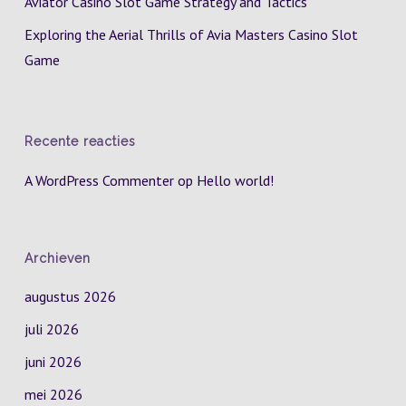
Aviator Casino Slot Game Strategy and Tactics
Exploring the Aerial Thrills of Avia Masters Casino Slot
Game
Recente reacties
A WordPress Commenter
op
Hello world!
Archieven
augustus 2026
juli 2026
juni 2026
mei 2026