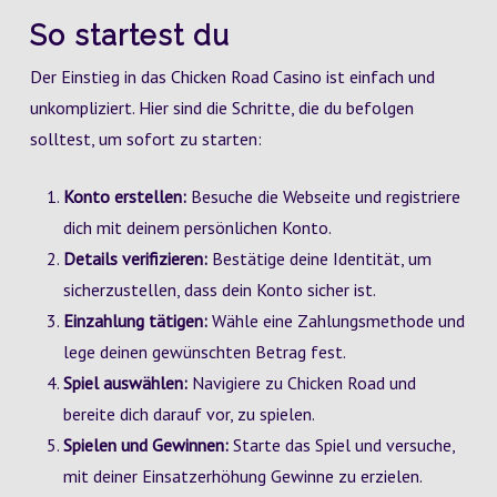
So startest du
Der Einstieg in das Chicken Road Casino ist einfach und
unkompliziert. Hier sind die Schritte, die du befolgen
solltest, um sofort zu starten:
Konto erstellen:
Besuche die Webseite und registriere
dich mit deinem persönlichen Konto.
Details verifizieren:
Bestätige deine Identität, um
sicherzustellen, dass dein Konto sicher ist.
Einzahlung tätigen:
Wähle eine Zahlungsmethode und
lege deinen gewünschten Betrag fest.
Spiel auswählen:
Navigiere zu Chicken Road und
bereite dich darauf vor, zu spielen.
Spielen und Gewinnen:
Starte das Spiel und versuche,
mit deiner Einsatzerhöhung Gewinne zu erzielen.