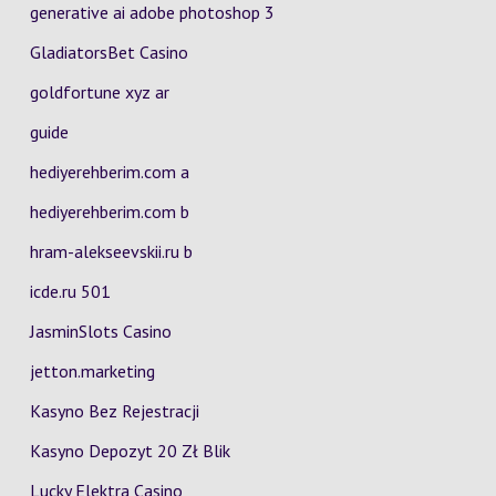
generative ai adobe photoshop 3
GladiatorsBet Casino
goldfortune xyz ar
guide
hediyerehberim.com a
hediyerehberim.com b
hram-alekseevskii.ru b
icde.ru 501
JasminSlots Casino
jetton.marketing
Kasyno Bez Rejestracji
Kasyno Depozyt 20 Zł Blik
Lucky Elektra Casino