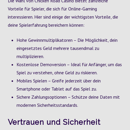
Die Wahl von Chicken Road Casino bietet zahlreiche
Vorteile für Spieler, die sich für Online-Gaming
interessieren. Hier sind einige der wichtigsten Vorteile, die
deine Spielerfahrung bereichern können:
Hohe Gewinnmultiplikatoren – Die Möglichkeit, dein
eingesetztes Geld mehrere tausendmal zu
multiplizieren.
Kostenlose Demoversion – Ideal für Anfänger, um das
Spiel zu verstehen, ohne Geld zu riskieren.
Mobiles Spielen – Greife jederzeit über dein
Smartphone oder Tablet auf das Spiel zu.
Sichere Zahlungsoptionen – Schütze deine Daten mit
modernen Sicherheitsstandards.
Vertrauen und Sicherheit