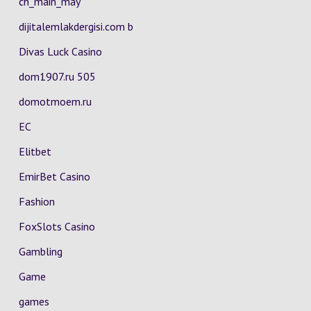
ch_main_may
dijitalemlakdergisi.com b
Divas Luck Casino
dom1907.ru 505
domotmoem.ru
EC
Elitbet
EmirBet Casino
Fashion
FoxSlots Casino
Gambling
Game
games