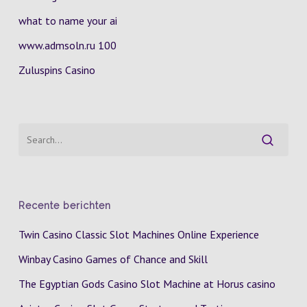
what to name your ai
www.admsoln.ru 100
Zuluspins Casino
Recente berichten
Twin Casino Classic Slot Machines Online Experience
Winbay Casino Games of Chance and Skill
The Egyptian Gods Casino Slot Machine at Horus casino