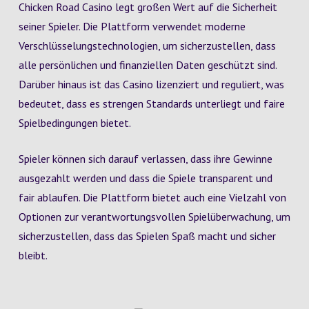
Chicken Road Casino legt großen Wert auf die Sicherheit
seiner Spieler. Die Plattform verwendet moderne
Verschlüsselungstechnologien, um sicherzustellen, dass
alle persönlichen und finanziellen Daten geschützt sind.
Darüber hinaus ist das Casino lizenziert und reguliert, was
bedeutet, dass es strengen Standards unterliegt und faire
Spielbedingungen bietet.
Spieler können sich darauf verlassen, dass ihre Gewinne
ausgezahlt werden und dass die Spiele transparent und
fair ablaufen. Die Plattform bietet auch eine Vielzahl von
Optionen zur verantwortungsvollen Spielüberwachung, um
sicherzustellen, dass das Spielen Spaß macht und sicher
bleibt.