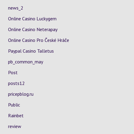
news_2
Online Casino Luckygem
Online Casino Neterapay
Online Casino Pro České Hráče
Paypal Casino Talletus
pb_common_may
Post
posts12
pricepblog.ru
Public
Rainbet
review