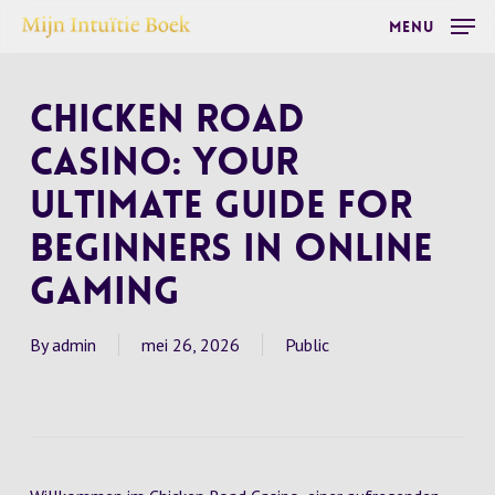
Skip
Menu
to
main
Chicken Road
content
Casino: Your
Ultimate Guide for
Beginners in Online
Gaming
By
admin
mei 26, 2026
Public