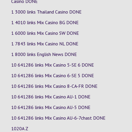
Casino DONE
1 3000 links Thailand Casino DONE
1 4010 links Mix Casino
BG
DONE
1 6000 links Mix Casino
SW
DONE
1 7843 links Mix Casino
NL
DONE
1 8000 links English News DONE
10 641286 links Mix Casino
5-SE
6
DONE
10 641286 links Mix Casino
6-SE
5
DONE
10 641286 links Mix Casino
8-CA-FR
DONE
10 641286 links Mix Casino
AU-1
DONE
10 641286 links Mix Casino
AU-5
DONE
10 641286 links Mix Casino
AU-6-7chast
DONE
1020A Z