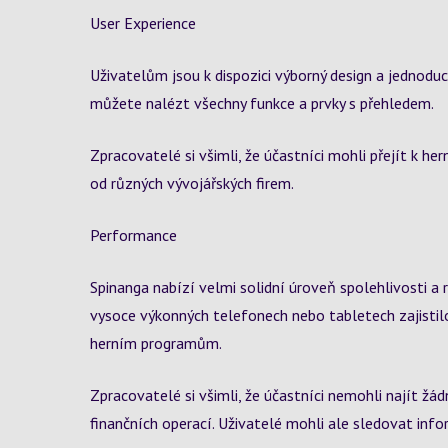
User Experience
Uživatelům jsou k dispozici výborný design a jednoduc
můžete nalézt všechny funkce a prvky s přehledem.
Zpracovatelé si všimli, že účastníci mohli přejít k h
od různých vývojářských firem.
Performance
Spinanga nabízí velmi solidní úroveň spolehlivosti a 
vysoce výkonných telefonech nebo tabletech zajistilo
herním programům.
Zpracovatelé si všimli, že účastníci nemohli najít 
finančních operací. Uživatelé mohli ale sledovat in