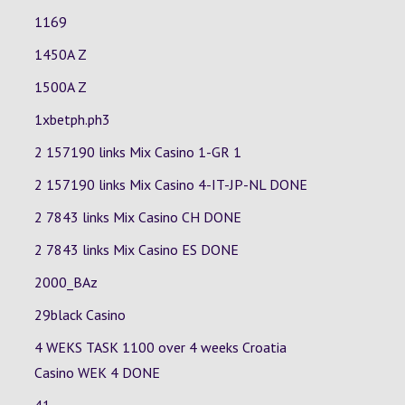
1169
1450A Z
1500A Z
1xbetph.ph3
2 157190 links Mix Casino
1-GR
1
2 157190 links Mix Casino
4-IT-JP-NL
DONE
2 7843 links Mix Casino
CH
DONE
2 7843 links Mix Casino
ES
DONE
2000_BAz
29black Casino
4 WEKS TASK 1100 over 4 weeks Croatia
Casino
WEK 4
DONE