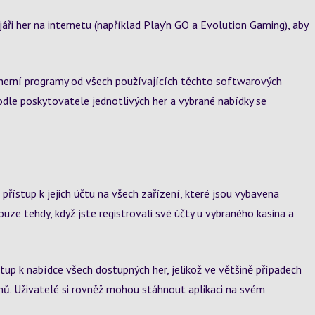
ři her na internetu (například Play’n GO a Evolution Gaming), aby
e herní programy od všech používajících těchto softwarových
podle poskytovatele jednotlivých her a vybrané nabídky se
řístup k jejich účtu na všech zařízení, které jsou vybavena
uze tehdy, když jste registrovali své účty u vybraného kasina a
stup k nabídce všech dostupných her, jelikož ve většině případech
mů. Uživatelé si rovněž mohou stáhnout aplikaci na svém