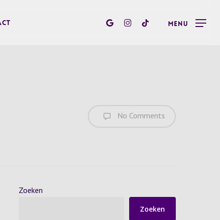
google-
instagram
tiktok
act
Menu
plus
No Comments
Zoeken
Zoeken