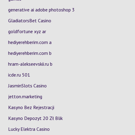
generative ai adobe photoshop 3
GladiatorsBet Casino
goldfortune xyz ar
hediyerehberim.com a
hediyerehberim.com b
hram-alekseevskii.ru b
icde.ru 501
JasminSlots Casino
jetton.marketing
Kasyno Bez Rejestracji
Kasyno Depozyt 20 Zł Blik
Lucky Elektra Casino