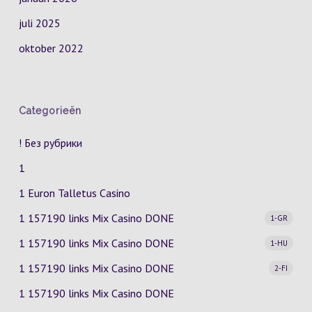
juli 2025
oktober 2022
Categorieën
! Без рубрики
1
1 Euron Talletus Casino
1 157190 links Mix Casino
DONE
1-GR
1 157190 links Mix Casino
DONE
1-HU
1 157190 links Mix Casino
DONE
2-FI
1 157190 links Mix Casino DONE