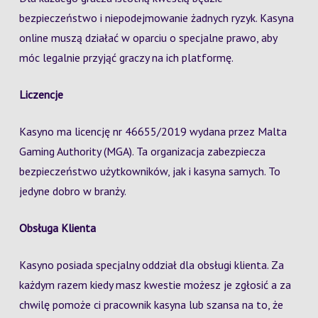
bezpieczeństwo i niepodejmowanie żadnych ryzyk. Kasyna
online muszą działać w oparciu o specjalne prawo, aby
móc legalnie przyjąć graczy na ich platformę.
Liczencje
Kasyno ma licencję nr 46655/2019 wydana przez Malta
Gaming Authority (MGA). Ta organizacja zabezpiecza
bezpieczeństwo użytkowników, jak i kasyna samych. To
jedyne dobro w branży.
Obsługa Klienta
Kasyno posiada specjalny oddział dla obsługi klienta. Za
każdym razem kiedy masz kwestie możesz je zgłosić a za
chwilę pomoże ci pracownik kasyna lub szansa na to, że