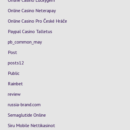
Online Casino Luckygem
Online Casino Neterapay
Online Casino Pro České Hráče
Paypal Casino Talletus
pb_common_may
Post
posts12
Public
Rainbet
review
russia-brand.com
Semaglutide Online
Siru Mobile Nettikasinot