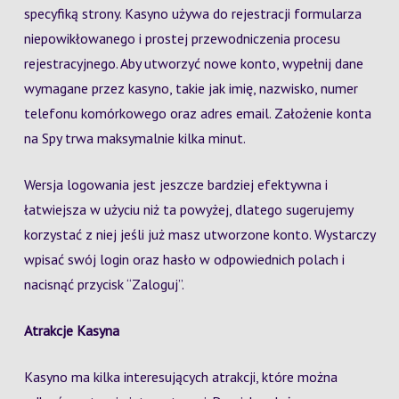
specyfiką strony. Kasyno używa do rejestracji formularza
niepowikłowanego i prostej przewodniczenia procesu
rejestracyjnego. Aby utworzyć nowe konto, wypełnij dane
wymagane przez kasyno, takie jak imię, nazwisko, numer
telefonu komórkowego oraz adres email. Założenie konta
na Spy trwa maksymalnie kilka minut.
Wersja logowania jest jeszcze bardziej efektywna i
łatwiejsza w użyciu niż ta powyżej, dlatego sugerujemy
korzystać z niej jeśli już masz utworzone konto. Wystarczy
wpisać swój login oraz hasło w odpowiednich polach i
nacisnąć przycisk “Zaloguj”.
Atrakcje Kasyna
Kasyno ma kilka interesujących atrakcji, które można