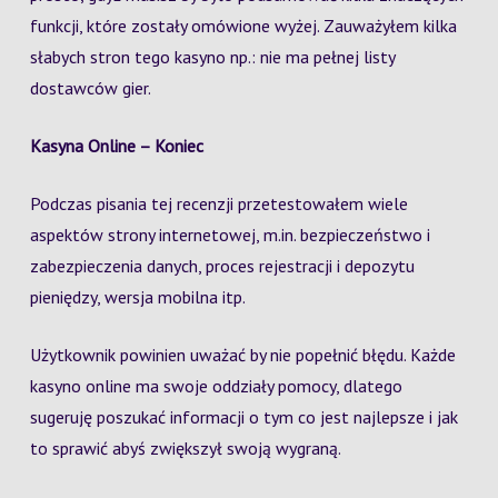
funkcji, które zostały omówione wyżej. Zauważyłem kilka
słabych stron tego kasyno np.: nie ma pełnej listy
dostawców gier.
Kasyna Online – Koniec
Podczas pisania tej recenzji przetestowałem wiele
aspektów strony internetowej, m.in. bezpieczeństwo i
zabezpieczenia danych, proces rejestracji i depozytu
pieniędzy, wersja mobilna itp.
Użytkownik powinien uważać by nie popełnić błędu. Każde
kasyno online ma swoje oddziały pomocy, dlatego
sugeruję poszukać informacji o tym co jest najlepsze i jak
to sprawić abyś zwiększył swoją wygraną.