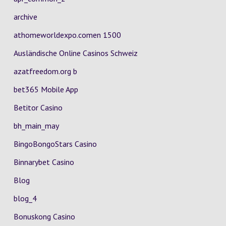
archive
athomeworldexpo.comen 1500
Ausländische Online Casinos Schweiz
azatfreedom.org b
bet365 Mobile App
Betitor Casino
bh_main_may
BingoBongoStars Casino
Binnarybet Casino
Blog
blog_4
Bonuskong Casino