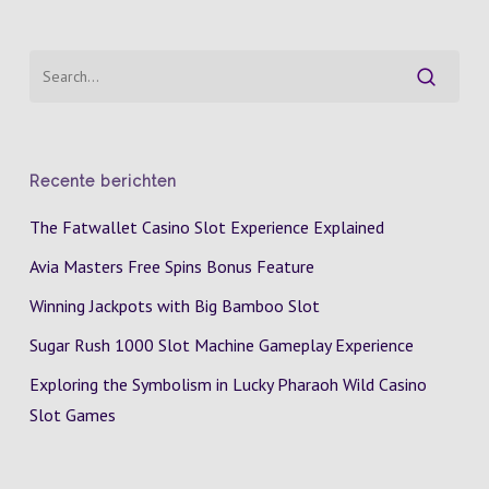
Recente berichten
The Fatwallet Casino Slot Experience Explained
Avia Masters Free Spins Bonus Feature
Winning Jackpots with Big Bamboo Slot
Sugar Rush 1000 Slot Machine Gameplay Experience
Exploring the Symbolism in Lucky Pharaoh Wild Casino
Slot Games