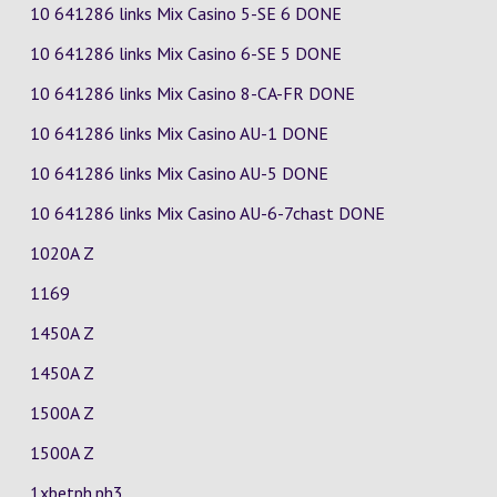
10 641286 links Mix Casino
5-SE
6
DONE
10 641286 links Mix Casino
6-SE
5
DONE
10 641286 links Mix Casino
8-CA-FR
DONE
10 641286 links Mix Casino
AU-1
DONE
10 641286 links Mix Casino
AU-5
DONE
10 641286 links Mix Casino
AU-6-7chast
DONE
1020A Z
1169
1450A Z
1450A Z
1500A Z
1500A Z
1xbetph.ph3