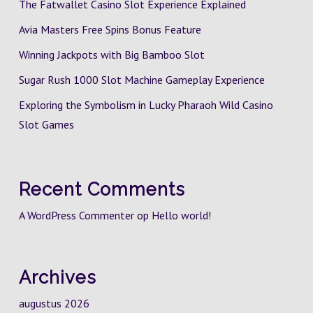
The Fatwallet Casino Slot Experience Explained
Avia Masters Free Spins Bonus Feature
Winning Jackpots with Big Bamboo Slot
Sugar Rush 1000 Slot Machine Gameplay Experience
Exploring the Symbolism in Lucky Pharaoh Wild Casino
Slot Games
Recent Comments
A WordPress Commenter
op
Hello world!
Archives
augustus 2026