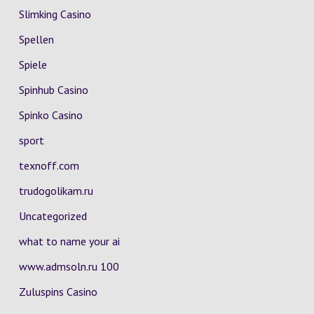
Slimking Casino
Spellen
Spiele
Spinhub Casino
Spinko Casino
sport
texnoff.com
trudogolikam.ru
Uncategorized
what to name your ai
www.admsoln.ru 100
Zuluspins Casino