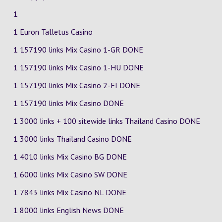
1
1 Euron Talletus Casino
1 157190 links Mix Casino
1-GR
DONE
1 157190 links Mix Casino
1-HU
DONE
1 157190 links Mix Casino
2-FI
DONE
1 157190 links Mix Casino DONE
1 3000 links + 100 sitewide links Thailand Casino DONE
1 3000 links Thailand Casino DONE
1 4010 links Mix Casino
BG
DONE
1 6000 links Mix Casino
SW
DONE
1 7843 links Mix Casino
NL
DONE
1 8000 links English News DONE