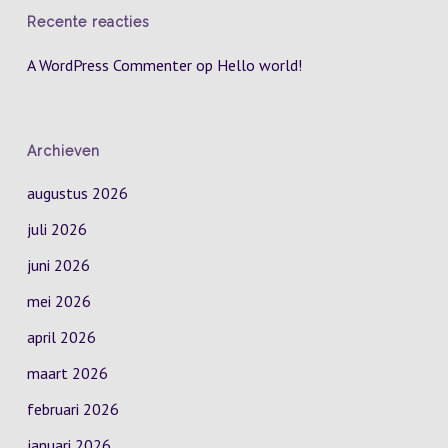
Recente reacties
A WordPress Commenter
op
Hello world!
Archieven
augustus 2026
juli 2026
juni 2026
mei 2026
april 2026
maart 2026
februari 2026
januari 2026