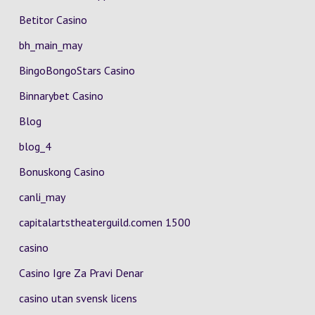
Betitor Casino
bh_main_may
BingoBongoStars Casino
Binnarybet Casino
Blog
blog_4
Bonuskong Casino
canli_may
capitalartstheaterguild.comen 1500
casino
Casino Igre Za Pravi Denar
casino utan svensk licens