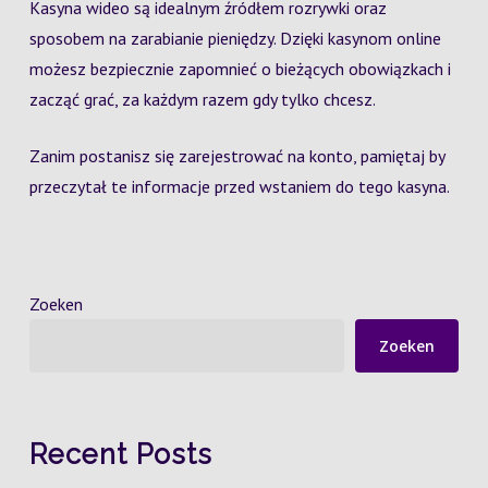
Kasyna wideo są idealnym źródłem rozrywki oraz
sposobem na zarabianie pieniędzy. Dzięki kasynom online
możesz bezpiecznie zapomnieć o bieżących obowiązkach i
zacząć grać, za każdym razem gdy tylko chcesz.
Zanim postanisz się zarejestrować na konto, pamiętaj by
przeczytał te informacje przed wstaniem do tego kasyna.
Zoeken
Zoeken
Recent Posts