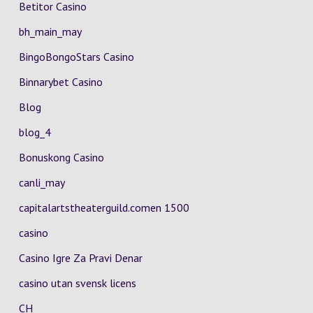
Betitor Casino
bh_main_may
BingoBongoStars Casino
Binnarybet Casino
Blog
blog_4
Bonuskong Casino
canli_may
capitalartstheaterguild.comen 1500
casino
Casino Igre Za Pravi Denar
casino utan svensk licens
CH