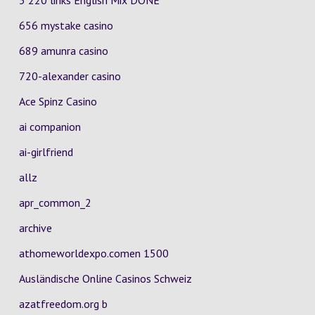
5 220 links English Mix DONE
656 mystake casino
689 amunra casino
720-alexander casino
Ace Spinz Casino
ai companion
ai-girlfriend
allz
apr_common_2
archive
athomeworldexpo.comen 1500
Ausländische Online Casinos Schweiz
azatfreedom.org b