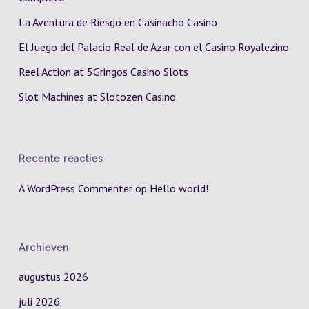
La Aventura de Riesgo en Casinacho Casino
El Juego del Palacio Real de Azar con el Casino Royalezino
Reel Action at 5Gringos Casino Slots
Slot Machines at Slotozen Casino
Recente reacties
A WordPress Commenter
op
Hello world!
Archieven
augustus 2026
juli 2026