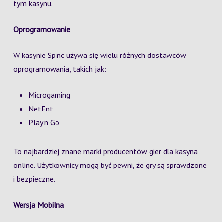
tym kasynu.
Oprogramowanie
W kasynie Spinc używa się wielu różnych dostawców
oprogramowania, takich jak:
Microgaming
NetEnt
Play’n Go
To najbardziej znane marki producentów gier dla kasyna
online. Użytkownicy mogą być pewni, że gry są sprawdzone
i bezpieczne.
Wersja Mobilna