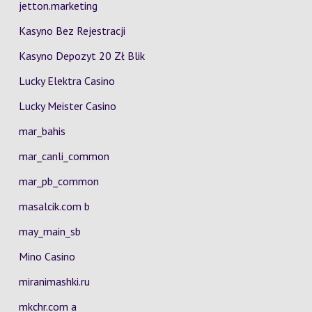
jetton.marketing
Kasyno Bez Rejestracji
Kasyno Depozyt 20 Zł Blik
Lucky Elektra Casino
Lucky Meister Casino
mar_bahis
mar_canli_common
mar_pb_common
masalcik.com b
may_main_sb
Mino Casino
miranimashki.ru
mkchr.com a