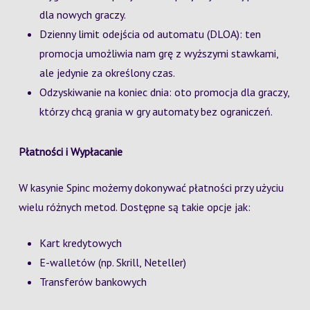
dla nowych graczy.
Dzienny limit odejścia od automatu (DLOA): ten
promocja umożliwia nam grę z wyższymi stawkami,
ale jedynie za określony czas.
Odzyskiwanie na koniec dnia: oto promocja dla graczy,
którzy chcą grania w gry automaty bez ograniczeń.
Płatności i Wypłacanie
W kasynie Spinc możemy dokonywać płatności przy użyciu
wielu różnych metod. Dostępne są takie opcje jak:
Kart kredytowych
E-walletów (np. Skrill, Neteller)
Transferów bankowych