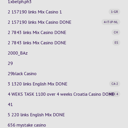
1xbetph.ph3
2 157190 links Mix Casino
1
1-GR
2 157190 links Mix Casino
DONE
4-IT-JP-NL
2 7843 links Mix Casino
DONE
CH
2 7843 links Mix Casino
DONE
ES
2000_BAz
29
29black Casino
3 1320 links English Mix
DONE
CA-2
4 WEKS TASK 1100 over 4 weeks Croatia Casino
DONE
WEK 4
41
5 220 links English Mix DONE
656 mystake casino