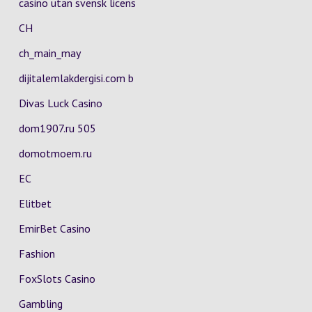
casino utan svensk licens
CH
ch_main_may
dijitalemlakdergisi.com b
Divas Luck Casino
dom1907.ru 505
domotmoem.ru
EC
Elitbet
EmirBet Casino
Fashion
FoxSlots Casino
Gambling