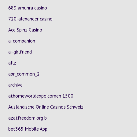
689 amunra casino
720-alexander casino
Ace Spinz Casino
ai companion
ai-girlfriend
allz
apr_common_2
archive
athomeworldexpo.comen 1500
Ausländische Online Casinos Schweiz
azatfreedom.org b
bet365 Mobile App