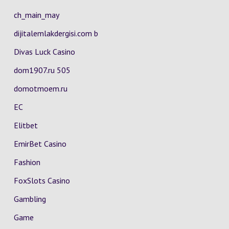
ch_main_may
dijitalemlakdergisi.com b
Divas Luck Casino
dom1907.ru 505
domotmoem.ru
EC
Elitbet
EmirBet Casino
Fashion
FoxSlots Casino
Gambling
Game