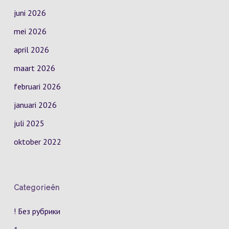
juni 2026
mei 2026
april 2026
maart 2026
februari 2026
januari 2026
juli 2025
oktober 2022
Categorieën
! Без рубрики