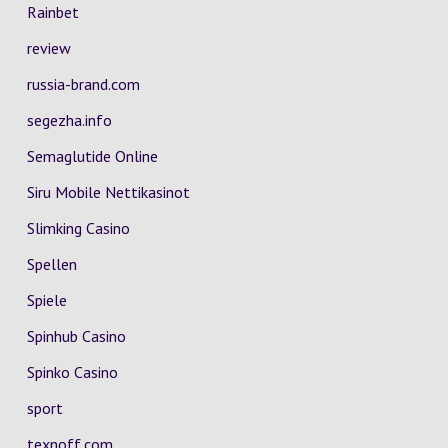
Rainbet
review
russia-brand.com
segezha.info
Semaglutide Online
Siru Mobile Nettikasinot
Slimking Casino
Spellen
Spiele
Spinhub Casino
Spinko Casino
sport
texnoff.com