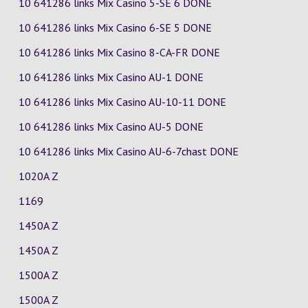
10 641286 links Mix Casino
5-SE
6
DONE
10 641286 links Mix Casino
6-SE
5
DONE
10 641286 links Mix Casino
8-CA-FR
DONE
10 641286 links Mix Casino
AU-1
DONE
10 641286 links Mix Casino
AU-10-11
DONE
10 641286 links Mix Casino
AU-5
DONE
10 641286 links Mix Casino
AU-6-7chast
DONE
1020A Z
1169
1450A Z
1450A Z
1500A Z
1500A Z