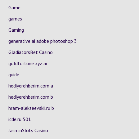
Game
games
Gaming
generative ai adobe photoshop 3
GladiatorsBet Casino
goldfortune xyz ar
guide
hediyerehberim.com a
hediyerehberim.com b
hram-alekseevskii.ru b
icde.ru 501
JasminSlots Casino