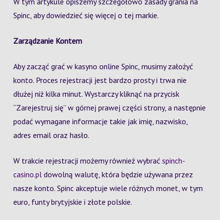
W tym artykule opiszemy szczegółowo zasady grania na
Spinc, aby dowiedzieć się więcej o tej markie.
Zarządzanie Kontem
Aby zacząć grać w kasyno online Spinc, musimy założyć
konto. Proces rejestracji jest bardzo prosty i trwa nie
dłużej niż kilka minut. Wystarczy kliknąć na przycisk
“Zarejestruj się” w górnej prawej części strony, a następnie
podać wymagane informacje takie jak imię, nazwisko,
adres email oraz hasło.
W trakcie rejestracji możemy również wybrać
spinch-
casino.pl
dowolną walutę, która będzie używana przez
nasze konto. Spinc akceptuje wiele różnych monet, w tym
euro, funty brytyjskie i złote polskie.