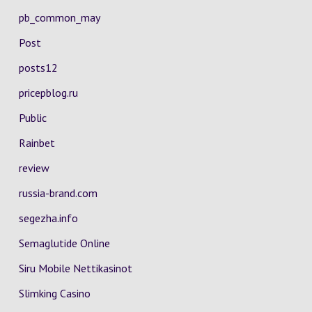
pb_common_may
Post
posts12
pricepblog.ru
Public
Rainbet
review
russia-brand.com
segezha.info
Semaglutide Online
Siru Mobile Nettikasinot
Slimking Casino