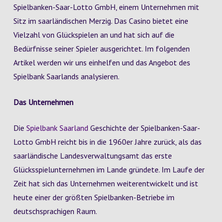
Spielbanken-Saar-Lotto GmbH, einem Unternehmen mit
Sitz im saarländischen Merzig. Das Casino bietet eine
Vielzahl von Glückspielen an und hat sich auf die
Bedürfnisse seiner Spieler ausgerichtet. Im folgenden
Artikel werden wir uns einhelfen und das Angebot des
Spielbank Saarlands analysieren.
Das Unternehmen
Die
Spielbank Saarland
Geschichte der Spielbanken-Saar-
Lotto GmbH reicht bis in die 1960er Jahre zurück, als das
saarländische Landesverwaltungsamt das erste
Glücksspielunternehmen im Lande gründete. Im Laufe der
Zeit hat sich das Unternehmen weiterentwickelt und ist
heute einer der größten Spielbanken-Betriebe im
deutschsprachigen Raum.