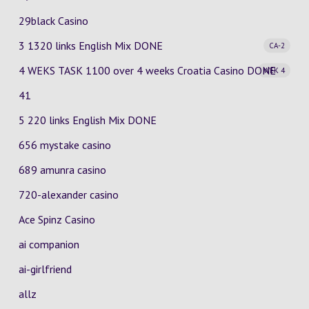
29black Casino
3 1320 links English Mix
DONE
CA-2
4 WEKS TASK 1100 over 4 weeks Croatia Casino
DONE
WEK 4
41
5 220 links English Mix DONE
656 mystake casino
689 amunra casino
720-alexander casino
Ace Spinz Casino
ai companion
ai-girlfriend
allz