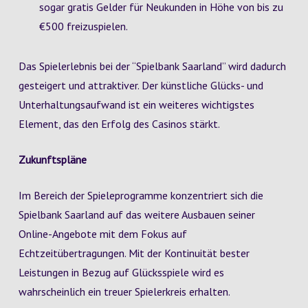
sogar gratis Gelder für Neukunden in Höhe von bis zu
€500 freizuspielen.
Das Spielerlebnis bei der “Spielbank Saarland” wird dadurch
gesteigert und attraktiver. Der künstliche Glücks- und
Unterhaltungsaufwand ist ein weiteres wichtigstes
Element, das den Erfolg des Casinos stärkt.
Zukunftspläne
Im Bereich der Spieleprogramme konzentriert sich die
Spielbank Saarland auf das weitere Ausbauen seiner
Online-Angebote mit dem Fokus auf
Echtzeitübertragungen. Mit der Kontinuität bester
Leistungen in Bezug auf Glücksspiele wird es
wahrscheinlich ein treuer Spielerkreis erhalten.