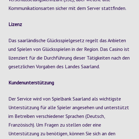
Kommunikationsarten sicher mit dem Server stattfinden.
Lizenz
Das saarländische Glücksspielgesetz regelt das Anbieten
und Spielen von Glücksspielen in der Region. Das Casino ist
lizenziert für die Durchführung dieser Tätigkeiten nach den
gesetzlichen Vorgaben des Landes Saarland.
Kundenunterstützung
Der Service wird von Spielbank Saarland als wichtigste
Unterstützung für alle Spieler angesehen und unterstützt
im Betreiben verschiedener Sprachen (Deutsch,
Französisch). Um Fragen zu stellen oder eine
Unterstützung zu benötigen, können Sie sich an den