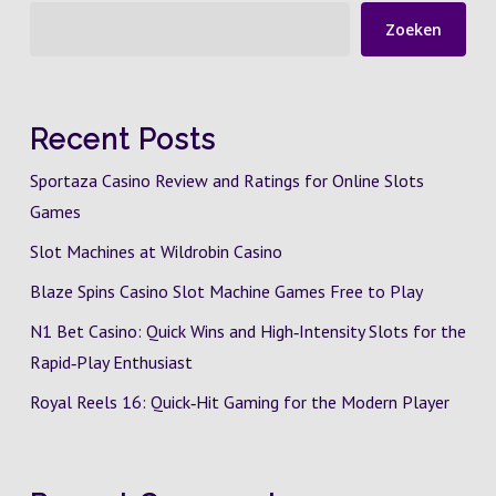
Zoeken
Recent Posts
Sportaza Casino Review and Ratings for Online Slots
Games
Slot Machines at Wildrobin Casino
Blaze Spins Casino Slot Machine Games Free to Play
N1 Bet Casino: Quick Wins and High‑Intensity Slots for the
Rapid‑Play Enthusiast
Royal Reels 16: Quick‑Hit Gaming for the Modern Player