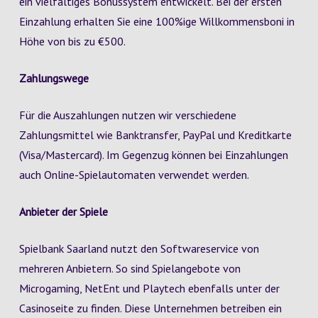
ein vielfältiges Bonussystem entwickelt. Bei der ersten
Einzahlung erhalten Sie eine 100%ige Willkommensboni in
Höhe von bis zu €500.
Zahlungswege
Für die Auszahlungen nutzen wir verschiedene
Zahlungsmittel wie Banktransfer, PayPal und Kreditkarte
(Visa/Mastercard). Im Gegenzug können bei Einzahlungen
auch Online-Spielautomaten verwendet werden.
Anbieter der Spiele
Spielbank Saarland nutzt den Softwareservice von
mehreren Anbietern. So sind Spielangebote von
Microgaming, NetEnt und Playtech ebenfalls unter der
Casinoseite zu finden. Diese Unternehmen betreiben ein