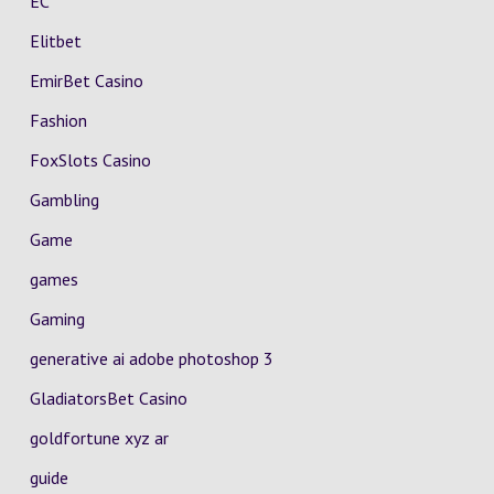
EC
Elitbet
EmirBet Casino
Fashion
FoxSlots Casino
Gambling
Game
games
Gaming
generative ai adobe photoshop 3
GladiatorsBet Casino
goldfortune xyz ar
guide