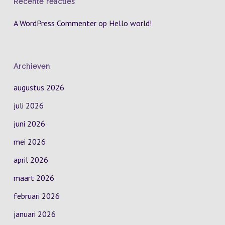
Recente reacties
A WordPress Commenter
op
Hello world!
Archieven
augustus 2026
juli 2026
juni 2026
mei 2026
april 2026
maart 2026
februari 2026
januari 2026