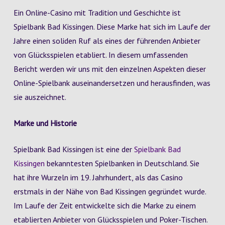
Ein Online-Casino mit Tradition und Geschichte ist
Spielbank Bad Kissingen. Diese Marke hat sich im Laufe der
Jahre einen soliden Ruf als eines der führenden Anbieter
von Glücksspielen etabliert. In diesem umfassenden
Bericht werden wir uns mit den einzelnen Aspekten dieser
Online-Spielbank auseinandersetzen und herausfinden, was
sie auszeichnet.
Marke und Historie
Spielbank Bad Kissingen ist eine der
Spielbank Bad
Kissingen
bekanntesten Spielbanken in Deutschland. Sie
hat ihre Wurzeln im 19. Jahrhundert, als das Casino
erstmals in der Nähe von Bad Kissingen gegründet wurde.
Im Laufe der Zeit entwickelte sich die Marke zu einem
etablierten Anbieter von Glücksspielen und Poker-Tischen.