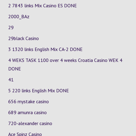
2 7843 links Mix Casino
ES
DONE
2000_BAz
29
29black Casino
3 1320 links English Mix
CA-2
DONE
4 WEKS TASK 1100 over 4 weeks Croatia Casino
WEK 4
DONE
41
5 220 links English Mix DONE
656 mystake casino
689 amunra casino
720-alexander casino
Ace Spinz Casino