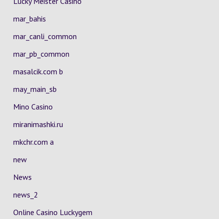
Lucky Meister Casino
mar_bahis
mar_canli_common
mar_pb_common
masalcik.com b
may_main_sb
Mino Casino
miranimashki.ru
mkchr.com a
new
News
news_2
Online Casino Luckygem