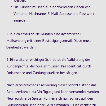
werden.
Die Kunden müssen alle notwendigen Daten wie
Vorname, Nachname, E-Mail-Adresse und Passwort
eingeben.
Zugleich erhalten Neukunden eine dynamische E-
Mailsendung mit einer Bestätigungsemail. Diese muss
bearbeitet werden.
3. Ein weiterer wichtiger Schritt ist die Validierung des
Kundenprofils, der Spieler müssen ihre Identität durch
Dokumente und Zahlungsquellen bestätigen.
Nach erfolgreicher Absolvierung dieser Schritte steht das
Benutzerkonto zur Verfügung und kann verwendet werden.
Neu registrierte Spieler können sich nun sofort auf den
Glücksspielen üben oder Geld einzahlen. Es ist wichtig zu