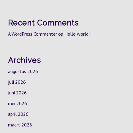
Recent Comments
A WordPress Commenter
op
Hello world!
Archives
augustus 2026
juli 2026
juni 2026
mei 2026
april 2026
maart 2026