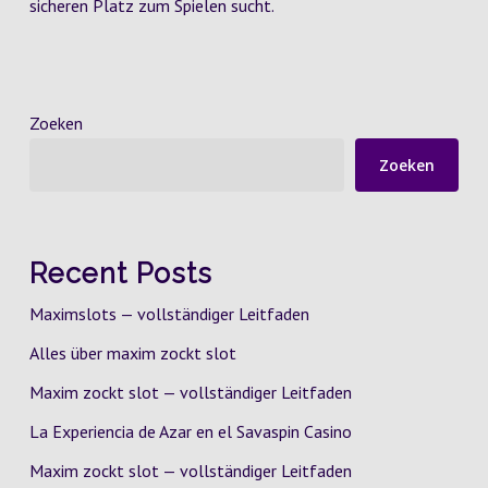
sicheren Platz zum Spielen sucht.
Zoeken
Zoeken
Recent Posts
Maximslots — vollständiger Leitfaden
Alles über maxim zockt slot
Maxim zockt slot — vollständiger Leitfaden
La Experiencia de Azar en el Savaspin Casino
Maxim zockt slot — vollständiger Leitfaden