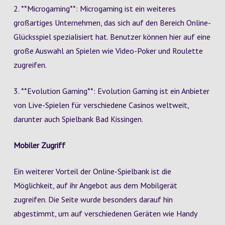
2. **Microgaming**: Microgaming ist ein weiteres
großartiges Unternehmen, das sich auf den Bereich Online-
Glücksspiel spezialisiert hat. Benutzer können hier auf eine
große Auswahl an Spielen wie Video-Poker und Roulette
zugreifen.
3. **Evolution Gaming**: Evolution Gaming ist ein Anbieter
von Live-Spielen für verschiedene Casinos weltweit,
darunter auch Spielbank Bad Kissingen.
Mobiler Zugriff
Ein weiterer Vorteil der Online-Spielbank ist die
Möglichkeit, auf ihr Angebot aus dem Mobilgerät
zugreifen. Die Seite wurde besonders darauf hin
abgestimmt, um auf verschiedenen Geräten wie Handy