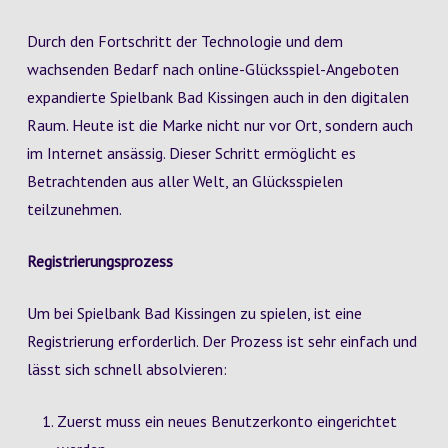
Durch den Fortschritt der Technologie und dem
wachsenden Bedarf nach online-Glücksspiel-Angeboten
expandierte Spielbank Bad Kissingen auch in den digitalen
Raum. Heute ist die Marke nicht nur vor Ort, sondern auch
im Internet ansässig. Dieser Schritt ermöglicht es
Betrachtenden aus aller Welt, an Glücksspielen
teilzunehmen.
Registrierungsprozess
Um bei Spielbank Bad Kissingen zu spielen, ist eine
Registrierung erforderlich. Der Prozess ist sehr einfach und
lässt sich schnell absolvieren:
Zuerst muss ein neues Benutzerkonto eingerichtet