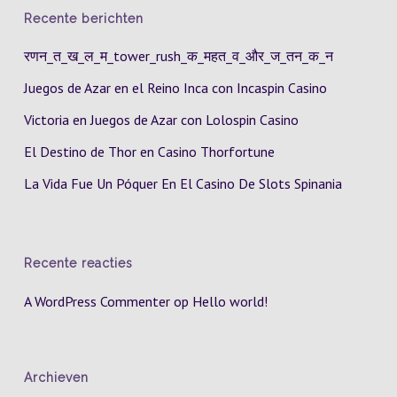
Recente berichten
रणन_त_ख_ल_म_tower_rush_क_महत_व_और_ज_तन_क_न
Juegos de Azar en el Reino Inca con Incaspin Casino
Victoria en Juegos de Azar con Lolospin Casino
El Destino de Thor en Casino Thorfortune
La Vida Fue Un Póquer En El Casino De Slots Spinania
Recente reacties
A WordPress Commenter
op
Hello world!
Archieven