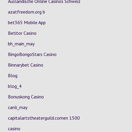
Ausländische Online Casinos Schweiz
azatfreedom.org b
bet365 Mobile App
Betitor Casino
bh_main_may
BingoBongoStars Casino
Binnarybet Casino
Blog
blog_4
Bonuskong Casino
canli_may
capitalartstheaterguild.comen 1500
casino