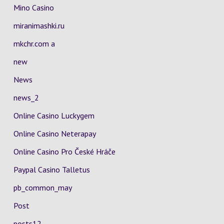
Mino Casino
miranimashki.ru
mkchr.com a
new
News
news_2
Online Casino Luckygem
Online Casino Neterapay
Online Casino Pro České Hráče
Paypal Casino Talletus
pb_common_may
Post
posts12