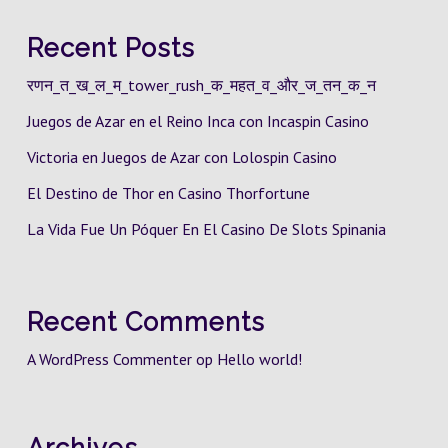
Recent Posts
रणन_त_ख_ल_म_tower_rush_क_महत_व_और_ज_तन_क_न
Juegos de Azar en el Reino Inca con Incaspin Casino
Victoria en Juegos de Azar con Lolospin Casino
El Destino de Thor en Casino Thorfortune
La Vida Fue Un Póquer En El Casino De Slots Spinania
Recent Comments
A WordPress Commenter
op
Hello world!