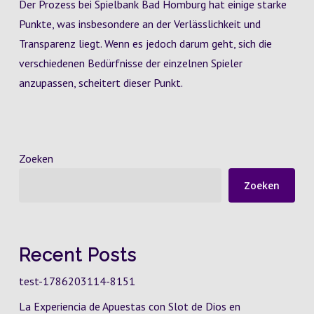
Der Prozess bei Spielbank Bad Homburg hat einige starke
Punkte, was insbesondere an der Verlässlichkeit und
Transparenz liegt. Wenn es jedoch darum geht, sich die
verschiedenen Bedürfnisse der einzelnen Spieler
anzupassen, scheitert dieser Punkt.
Zoeken
Zoeken
Recent Posts
test-1786203114-8151
La Experiencia de Apuestas con Slot de Dios en