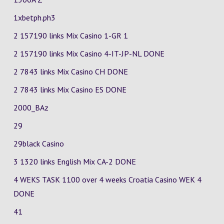
1xbetph.ph3
2 157190 links Mix Casino
1-GR
1
2 157190 links Mix Casino
4-IT-JP-NL
DONE
2 7843 links Mix Casino
CH
DONE
2 7843 links Mix Casino
ES
DONE
2000_BAz
29
29black Casino
3 1320 links English Mix
CA-2
DONE
4 WEKS TASK 1100 over 4 weeks Croatia Casino
WEK 4
DONE
41