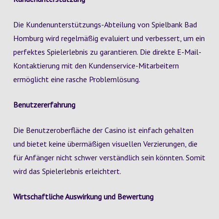
Die Kundenunterstützungs-Abteilung von Spielbank Bad
Homburg wird regelmäßig evaluiert und verbessert, um ein
perfektes Spielerlebnis zu garantieren. Die direkte E-Mail-
Kontaktierung mit den Kundenservice-Mitarbeitern
ermöglicht eine rasche Problemlösung.
Benutzererfahrung
Die Benutzeroberfläche der Casino ist einfach gehalten
und bietet keine übermäßigen visuellen Verzierungen, die
für Anfänger nicht schwer verständlich sein könnten. Somit
wird das Spielerlebnis erleichtert.
Wirtschaftliche Auswirkung und Bewertung