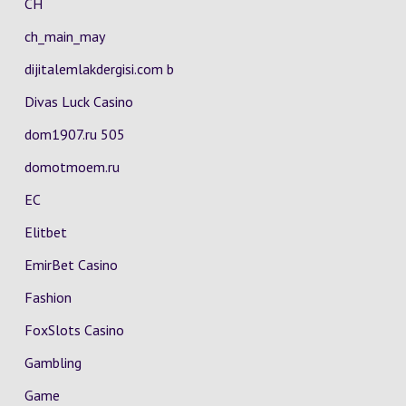
CH
ch_main_may
dijitalemlakdergisi.com b
Divas Luck Casino
dom1907.ru 505
domotmoem.ru
EC
Elitbet
EmirBet Casino
Fashion
FoxSlots Casino
Gambling
Game