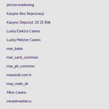
jetton.marketing
Kasyno Bez Rejestracji
Kasyno Depozyt 20 Zł Blik
Lucky Elektra Casino
Lucky Meister Casino
mar_bahis
mar_canli_common
mar_pb_common
masalcik.com b
may_main_sb
Mino Casino
miranimashki.ru