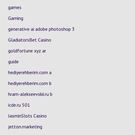
games
Gaming
generative ai adobe photoshop 3
GladiatorsBet Casino
goldfortune xyz ar
guide
hediyerehberim.com a
hediyerehberim.com b
hram-alekseevskii.ru b
icde.ru 501
JasminSlots Casino
jetton.marketing