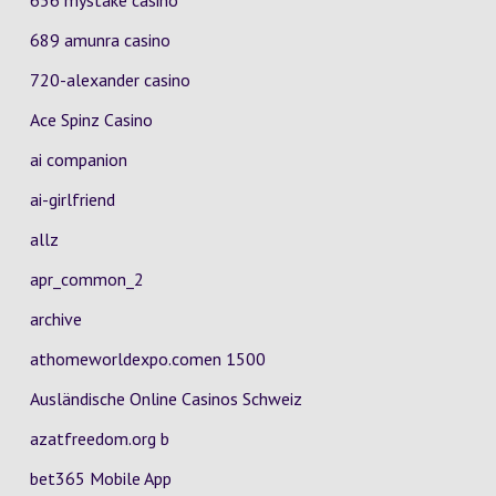
656 mystake casino
689 amunra casino
720-alexander casino
Ace Spinz Casino
ai companion
ai-girlfriend
allz
apr_common_2
archive
athomeworldexpo.comen 1500
Ausländische Online Casinos Schweiz
azatfreedom.org b
bet365 Mobile App