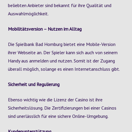
beliebten Anbieter sind bekannt für ihre Qualität und
Auswahlmöglichkeit.
Mobilitätsversion – Nutzen im Alltag
Die Spielbank Bad Homburg bietet eine Mobile-Version
ihrer Webseite an. Der Spieler kann sich auch von seinem
Handy aus anmelden und nutzen. Somit ist der Zugang
überall möglich, solange es einen Internetanschluss gibt.
Sicherheit und Regulierung
Ebenso wichtig wie die Lizenz der Casino ist ihre
Sicherheitslösung. Die Zertifizierungen bei einer Casinos
sind unerlässlich für eine sichere Online-Umgebung.
Kundenunterstützung