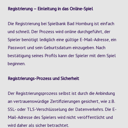
Registrierung – Einleitung in das Online-Spiel
Die Registrierung bei Spielbank Bad Homburg ist einfach
und schnell. Der Prozess wird online durchgeführt, der
Spieler benötigt lediglich eine gültige E-Mail-Adresse, ein
Passwort und sein Geburtsdatum einzugeben. Nach
bestätigung seines Profils kann der Spieler mit dem Spiel
beginnen.
Registrierungs-Prozess und Sicherheit
Der Registrierungsprozess selbst ist durch die Anbindung
an vertrauenswürdige Zertifizierungen gesichert, wie z.B.
SSL- oder TLS-Verschlüsselung der Datenverkehrs. Die E-
Mail-Adresse des Spielers wird nicht veröffentlicht und
wird daher als sicher betrachtet.