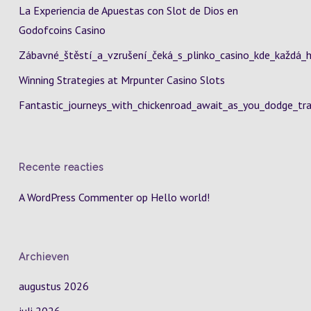
La Experiencia de Apuestas con Slot de Dios en
Godofcoins Casino
Zábavné_štěstí_a_vzrušení_čeká_s_plinko_casino_kde_každá_h
Winning Strategies at Mrpunter Casino Slots
Fantastic_journeys_with_chickenroad_await_as_you_dodge_tra
Recente reacties
A WordPress Commenter
op
Hello world!
Archieven
augustus 2026