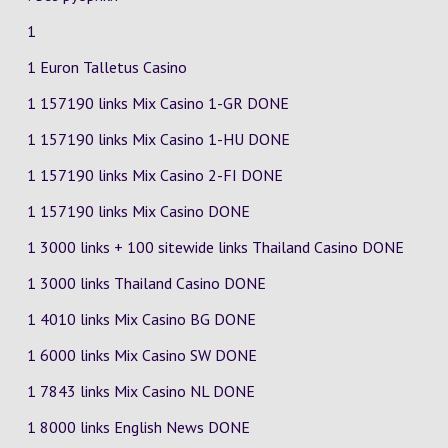
1
1 Euron Talletus Casino
1 157190 links Mix Casino
1-GR
DONE
1 157190 links Mix Casino
1-HU
DONE
1 157190 links Mix Casino
2-FI
DONE
1 157190 links Mix Casino DONE
1 3000 links + 100 sitewide links Thailand Casino DONE
1 3000 links Thailand Casino DONE
1 4010 links Mix Casino
BG
DONE
1 6000 links Mix Casino
SW
DONE
1 7843 links Mix Casino
NL
DONE
1 8000 links English News DONE