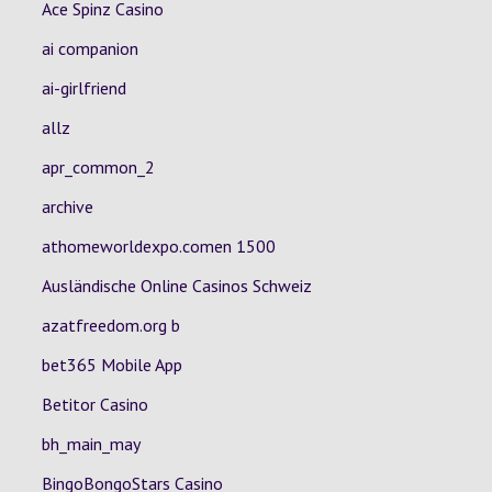
Ace Spinz Casino
ai companion
ai-girlfriend
allz
apr_common_2
archive
athomeworldexpo.comen 1500
Ausländische Online Casinos Schweiz
azatfreedom.org b
bet365 Mobile App
Betitor Casino
bh_main_may
BingoBongoStars Casino