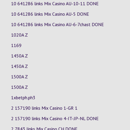
10 641286 links Mix Casino
AU-10-11
DONE
10 641286 links Mix Casino
AU-5
DONE
10 641286 links Mix Casino
AU-6-7chast
DONE
1020A Z
1169
1450A Z
1450A Z
1500A Z
1500A Z
1xbetph.ph3
2 157190 links Mix Casino
1-GR
1
2 157190 links Mix Casino
4-IT-JP-NL
DONE
2 7843 links Mix Casino
CH
DONE