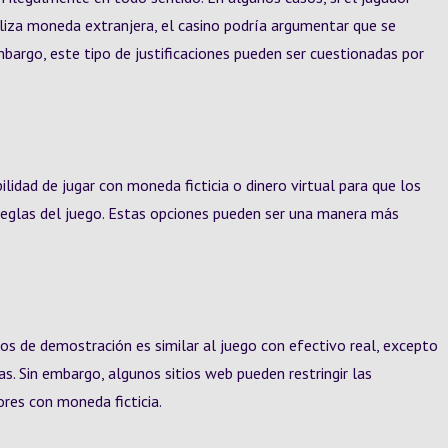
tiliza moneda extranjera, el casino podría argumentar que se
mbargo, este tipo de justificaciones pueden ser cuestionadas por
ilidad de jugar con moneda ficticia o dinero virtual para que los
 reglas del juego. Estas opciones pueden ser una manera más
os de demostración es similar al juego con efectivo real, excepto
as. Sin embargo, algunos sitios web pueden restringir las
ores con moneda ficticia.