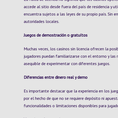
accede al sitio desde fuera del país de residencia y u
encuentra sujetos a las leyes de su propio país. Sin e
autoridades locales.
Juegos de demostración o gratuítos
Muchas veces, los casinos sin licencia ofrecen la posib
jugadores puedan familiarizarse con el entorno y las
asequible de experimentar con diferentes juegos.
Diferencias entre dinero real y demo
Es importante destacar que la experiencia en los jueg
por el hecho de que no se requiere depósito ni apuest
funcionalidades o limitaciones disponibles para jugad