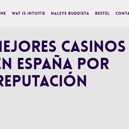
me
Wat is Intuitie
Naleye Buddista
BESTEL
Cont
mejores casinos
 en España por
 reputación