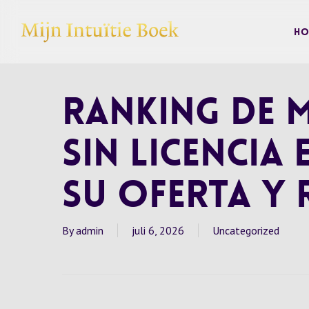
Skip
to
Ho
main
content
Ranking de 
sin licencia
su oferta y
By
admin
juli 6, 2026
Uncategorized