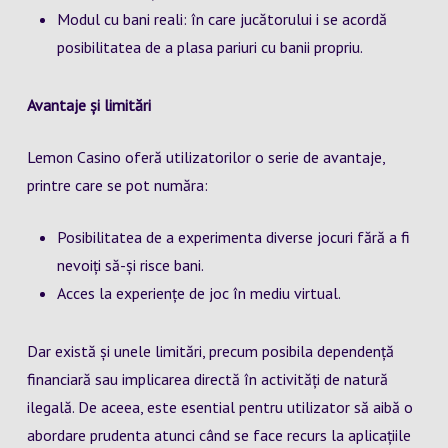
Modul cu bani reali: în care jucătorului i se acordă
posibilitatea de a plasa pariuri cu banii propriu.
Avantaje și limitări
Lemon Casino oferă utilizatorilor o serie de avantaje,
printre care se pot număra:
Posibilitatea de a experimenta diverse jocuri fără a fi
nevoiți să-și risce bani.
Acces la experiențe de joc în mediu virtual.
Dar există și unele limitări, precum posibila dependență
financiară sau implicarea directă în activități de natură
ilegală. De aceea, este esential pentru utilizator să aibă o
abordare prudenta atunci când se face recurs la aplicațiile