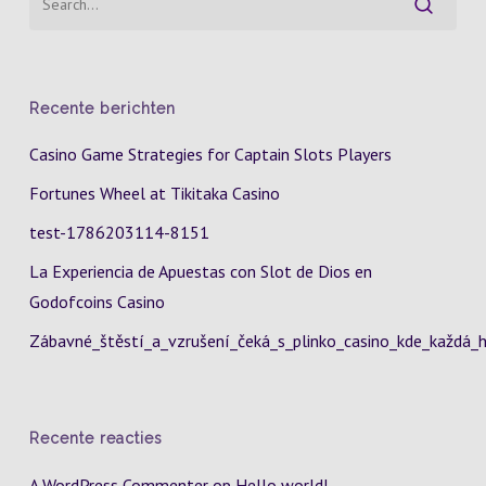
Recente berichten
Casino Game Strategies for Captain Slots Players
Fortunes Wheel at Tikitaka Casino
test-1786203114-8151
La Experiencia de Apuestas con Slot de Dios en
Godofcoins Casino
Zábavné_štěstí_a_vzrušení_čeká_s_plinko_casino_kde_každá_h
Recente reacties
A WordPress Commenter
op
Hello world!