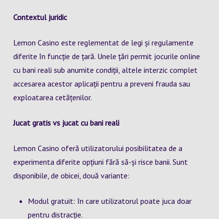
Contextul juridic
Lemon Casino este reglementat de legi și regulamente
diferite în funcție de țară. Unele țări permit jocurile online
cu bani reali sub anumite condiții, altele interzic complet
accesarea acestor aplicații pentru a preveni frauda sau
exploatarea cetățenilor.
Jucat gratis vs jucat cu bani reali
Lemon Casino oferă utilizatorului posibilitatea de a
experimenta diferite opțiuni fără să-și risce banii. Sunt
disponibile, de obicei, două variante:
Modul gratuit: în care utilizatorul poate juca doar
pentru distracție.