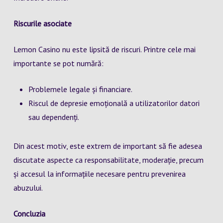
Riscurile asociate
Lemon Casino nu este lipsită de riscuri. Printre cele mai
importante se pot numără:
Problemele legale și financiare.
Riscul de depresie emoțională a utilizatorilor datori
sau dependenți.
Din acest motiv, este extrem de important să fie adesea
discutate aspecte ca responsabilitate, moderație, precum
și accesul la informațiile necesare pentru prevenirea
abuzului.
Concluzia