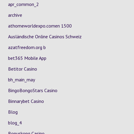
apr_common_2
archive
athomeworldexpo.comen 1500
Ausländische Online Casinos Schweiz
azatfreedom.org b
bet365 Mobile App
Betitor Casino
bh_main_may
BingoBongoStars Casino
Binnarybet Casino
Blog
blog_4
Bonuskong Casino