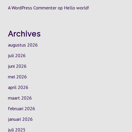
A WordPress Commenter
op
Hello world!
Archives
augustus 2026
juli 2026
juni 2026
mei 2026
april 2026
maart 2026
februari 2026
januari 2026
juli 2025