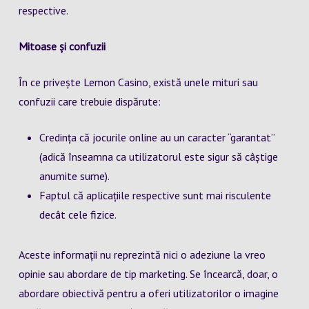
respective.
Mitoase și confuzii
În ce privește Lemon Casino, există unele mituri sau
confuzii care trebuie dispărute:
Credința că jocurile online au un caracter “garantat”
(adică înseamna ca utilizatorul este sigur să câștige
anumite sume).
Faptul că aplicațiile respective sunt mai risculente
decât cele fizice.
Aceste informații nu reprezintă nici o adeziune la vreo
opinie sau abordare de tip marketing. Se încearcă, doar, o
abordare obiectivă pentru a oferi utilizatorilor o imagine