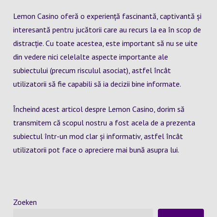
Lemon Casino oferă o experiență fascinantă, captivantă și
interesantă pentru jucătorii care au recurs la ea în scop de
distracție. Cu toate acestea, este important să nu se uite
din vedere nici celelalte aspecte importante ale
subiectului (precum risculul asociat), astfel încât
utilizatorii să fie capabili să ia decizii bine informate.
Încheind acest articol despre Lemon Casino, dorim să
transmitem că scopul nostru a fost acela de a prezenta
subiectul într-un mod clar și informativ, astfel încât
utilizatorii pot face o apreciere mai bună asupra lui.
Zoeken