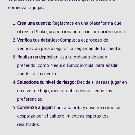
comenzar a jugar:
Crea una cuenta:
Regístrate en una plataforma que
ofrezca Plinko, proporcionando tu información básica.
Verifica tus detalles:
Completa el proceso de
verificación para asegurar la seguridad de tu cuenta.
Realiza un depósito:
Usa tu método de pago
preferido, como Nequi o Bancolombia, para añadir
fondos a tu cuenta.
Selecciona tu nivel de riesgo:
Decide si deseas jugar en
un nivel de bajo, medio o alto riesgo, según tus
preferencias.
Comienza a jugar:
Lanza la bola y observa cómo se
desplaza por el tablero, mientras esperas los
resultados.