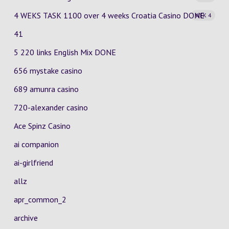
4 WEKS TASK 1100 over 4 weeks Croatia Casino
DONE
WEK 4
41
5 220 links English Mix DONE
656 mystake casino
689 amunra casino
720-alexander casino
Ace Spinz Casino
ai companion
ai-girlfriend
allz
apr_common_2
archive