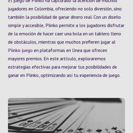
El juego de Plinko ha capturado la atención de muchos
jugadores en Colombia, ofreciendo no solo diversión, sino
también la posibilidad de ganar dinero real. Con un diseño
simple y accesible, Plinko permite a los jugadores disfrutar
de la emoción de hacer caer una bola en un tablero lleno
de obstáculos, mientras que muchos prefieren jugar al
Plinko juego
en plataformas en línea que ofrecen
mayores premios. En este artículo, exploraremos
estrategias efectivas para mejorar tus posibilidades de
ganar en Plinko, optimizando así tu experiencia de juego.