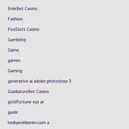
EmirBet Casino
Fashion
FoxSlots Casino
Gambling
Game
games
Gaming
generative ai adobe photoshop 3
GladiatorsBet Casino
goldfortune xyz ar
guide
hediyerehberim.com a