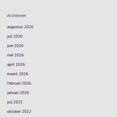
Archieven
augustus 2026
juli 2026
juni 2026
mei 2026
april 2026
maart 2026
februari 2026
januari 2026
juli 2025
oktober 2022