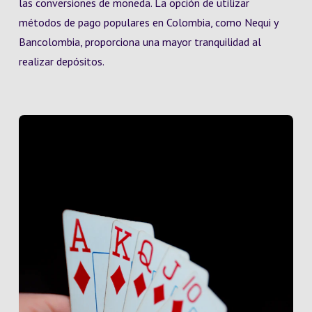
las conversiones de moneda. La opción de utilizar
métodos de pago populares en Colombia, como Nequi y
Bancolombia, proporciona una mayor tranquilidad al
realizar depósitos.