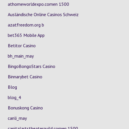
athomeworldexpo.comen 1500
Ausländische Online Casinos Schweiz
azatfreedom.org b
bet365 Mobile App
Betitor Casino
bh_main_may
BingoBongoStars Casino
Binnarybet Casino
Blog
blog_4
Bonuskong Casino
canli_may
capitalartstheaterguild.comen 1500