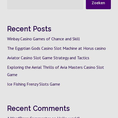
Zoeken
Recent Posts
Winbay Casino Games of Chance and Skill
The Egyptian Gods Casino Slot Machine at Horus casino
Aviator Casino Slot Game Strategy and Tactics
Exploring the Aerial Thrills of Avia Masters Casino Slot
Game
Ice Fishing Frenzy Slots Game
Recent Comments