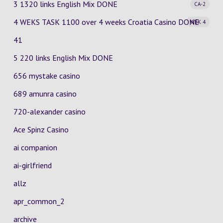
3 1320 links English Mix
DONE
CA-2
4 WEKS TASK 1100 over 4 weeks Croatia Casino
DONE
WEK 4
41
5 220 links English Mix DONE
656 mystake casino
689 amunra casino
720-alexander casino
Ace Spinz Casino
ai companion
ai-girlfriend
allz
apr_common_2
archive