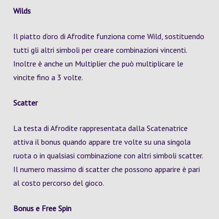
Wilds
Il piatto d’oro di Afrodite funziona come Wild, sostituendo
tutti gli altri simboli per creare combinazioni vincenti.
Inoltre è anche un Multiplier che può multiplicare le
vincite fino a 3 volte.
Scatter
La testa di Afrodite rappresentata dalla Scatenatrice
attiva il bonus quando appare tre volte su una singola
ruota o in qualsiasi combinazione con altri simboli scatter.
Il numero massimo di scatter che possono apparire è pari
al costo percorso del gioco.
Bonus e Free Spin