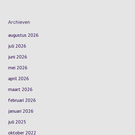
Archieven
augustus 2026
juli 2026
juni 2026
mei 2026
april 2026
maart 2026
februari 2026
januari 2026
juli 2025
oktober 2022