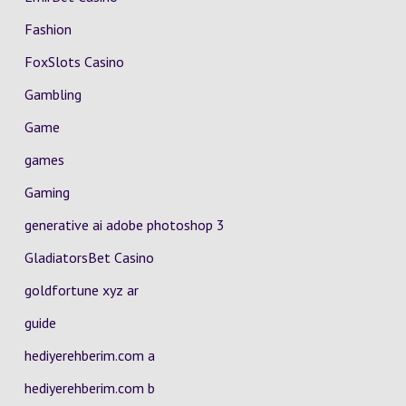
Fashion
FoxSlots Casino
Gambling
Game
games
Gaming
generative ai adobe photoshop 3
GladiatorsBet Casino
goldfortune xyz ar
guide
hediyerehberim.com a
hediyerehberim.com b