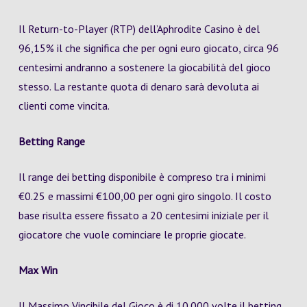
Il Return-to-Player (RTP) dell’Aphrodite Casino è del
96,15% il che significa che per ogni euro giocato, circa 96
centesimi andranno a sostenere la giocabilità del gioco
stesso. La restante quota di denaro sarà devoluta ai
clienti come vincita.
Betting Range
Il range dei betting disponibile è compreso tra i minimi
€0.25 e massimi €100,00 per ogni giro singolo. Il costo
base risulta essere fissato a 20 centesimi iniziale per il
giocatore che vuole cominciare le proprie giocate.
Max Win
Il Massimo Vincibile del Gioco è di 10.000 volte il betting