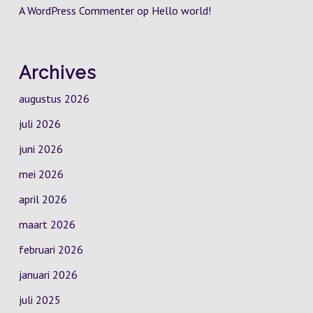
A WordPress Commenter
op
Hello world!
Archives
augustus 2026
juli 2026
juni 2026
mei 2026
april 2026
maart 2026
februari 2026
januari 2026
juli 2025