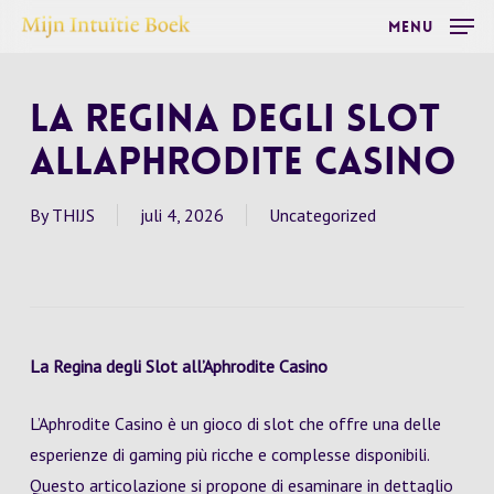
Skip
Menu
to
main
La Regina degli Slot
content
allAphrodite Casino
By
THIJS
juli 4, 2026
Uncategorized
La Regina degli Slot all’Aphrodite Casino
L’Aphrodite Casino è un gioco di slot che offre una delle
esperienze di gaming più ricche e complesse disponibili.
Questo articolazione si propone di esaminare in dettaglio