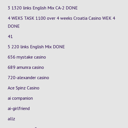
3 1320 links English Mix
CA-2
DONE
4 WEKS TASK 1100 over 4 weeks Croatia Casino
WEK 4
DONE
41
5 220 links English Mix DONE
656 mystake casino
689 amunra casino
720-alexander casino
Ace Spinz Casino
ai companion
ai-girlfriend
allz