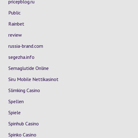
pricepblog.ru
Public
Rainbet
review
russia-brand.com
segezha.info
Semaglutide Online
Siru Mobile Nettikasinot
Slimking Casino
Spellen
Spiele
Spinhub Casino
Spinko Casino