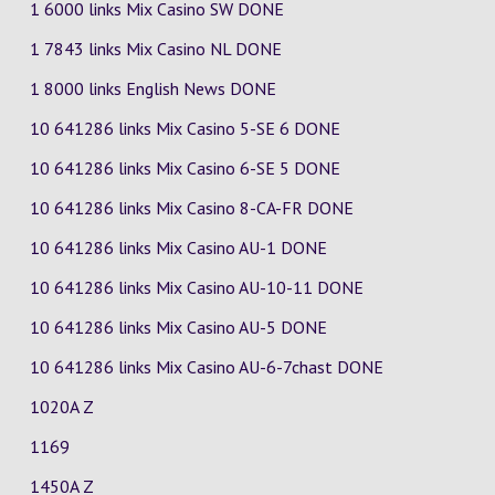
1 6000 links Mix Casino
SW
DONE
1 7843 links Mix Casino
NL
DONE
1 8000 links English News DONE
10 641286 links Mix Casino
5-SE
6
DONE
10 641286 links Mix Casino
6-SE
5
DONE
10 641286 links Mix Casino
8-CA-FR
DONE
10 641286 links Mix Casino
AU-1
DONE
10 641286 links Mix Casino
AU-10-11
DONE
10 641286 links Mix Casino
AU-5
DONE
10 641286 links Mix Casino
AU-6-7chast
DONE
1020A Z
1169
1450A Z