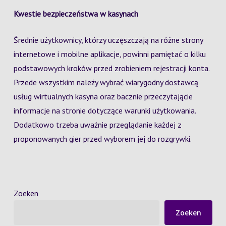
Kwestie bezpieczeństwa w kasynach
Średnie użytkownicy, którzy uczęszczają na różne strony
internetowe i mobilne aplikacje, powinni pamiętać o kilku
podstawowych kroków przed zrobieniem rejestracji konta.
Przede wszystkim należy wybrać wiarygodny dostawcą
usług wirtualnych kasyna oraz bacznie przeczytającie
informacje na stronie dotyczące warunki użytkowania.
Dodatkowo trzeba uważnie przeglądanie każdej z
proponowanych gier przed wyborem jej do rozgrywki.
Zoeken
Zoeken