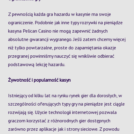
Z pewnością każda gra hazardu w kasynie ma swoje
ograniczenie. Podobnie jak inne typy rozrywki na pieniądze
kasyna Pelican Casino nie mogą zapewnić żadnych
absolutne gwarancji wygranego. Jeśli zatem chcemy więcej
niż tylko powtarzalne, proste do zapamiętania okazje
przegranej powinniśmy nauczyć się wnikliwie odbierać
podstawową lekcję hazardu.
Żywotność i popularność kasyn
Istniejący od kilku lat na rynku rynek gier dla dorosłych, w
szczególności oferujących typy gry na pieniądze jest ciągle
rozwijają się. Użycie technologii internetowej pozwala
graczom korzystać z różnorodnych gier dostępnych
zarówno przez aplikacje jak i strony sieciowe. Z powodu