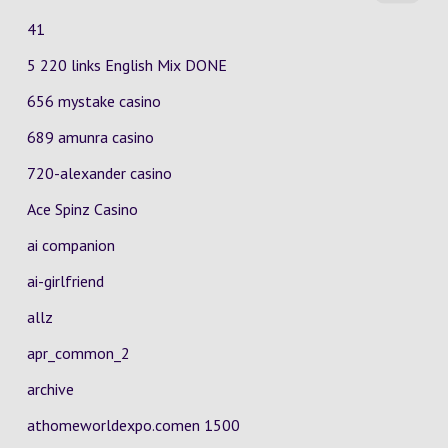
41
5 220 links English Mix DONE
656 mystake casino
689 amunra casino
720-alexander casino
Ace Spinz Casino
ai companion
ai-girlfriend
allz
apr_common_2
archive
athomeworldexpo.comen 1500