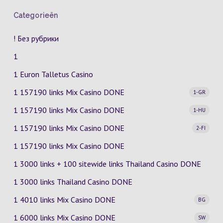
Categorieën
! Без рубрики
1
1 Euron Talletus Casino
1 157190 links Mix Casino
DONE
1-GR
1 157190 links Mix Casino
DONE
1-HU
1 157190 links Mix Casino
DONE
2-FI
1 157190 links Mix Casino DONE
1 3000 links + 100 sitewide links Thailand Casino DONE
1 3000 links Thailand Casino DONE
1 4010 links Mix Casino
DONE
BG
1 6000 links Mix Casino
DONE
SW