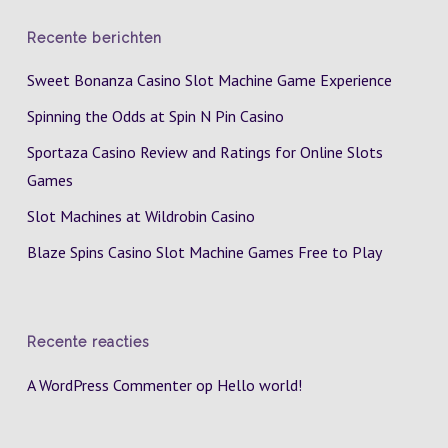
Recente berichten
Sweet Bonanza Casino Slot Machine Game Experience
Spinning the Odds at Spin N Pin Casino
Sportaza Casino Review and Ratings for Online Slots
Games
Slot Machines at Wildrobin Casino
Blaze Spins Casino Slot Machine Games Free to Play
Recente reacties
A WordPress Commenter
op
Hello world!