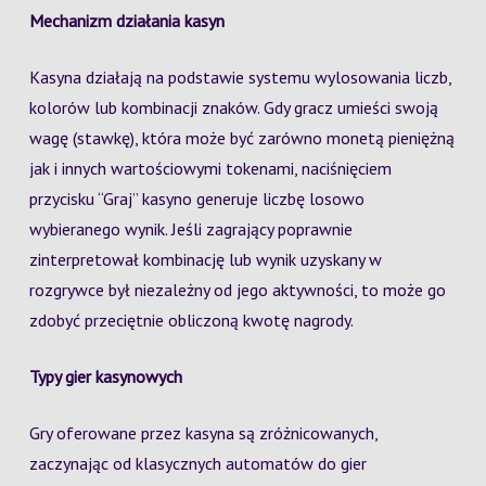
Mechanizm działania kasyn
Kasyna działają na podstawie systemu wylosowania liczb,
kolorów lub kombinacji znaków. Gdy gracz umieści swoją
wagę (stawkę), która może być zarówno monetą pieniężną
jak i innych wartościowymi tokenami, naciśnięciem
przycisku “Graj” kasyno generuje liczbę losowo
wybieranego wynik. Jeśli zagrający poprawnie
zinterpretował kombinację lub wynik uzyskany w
rozgrywce był niezależny od jego aktywności, to może go
zdobyć przeciętnie obliczoną kwotę nagrody.
Typy gier kasynowych
Gry oferowane przez kasyna są zróżnicowanych,
zaczynając od klasycznych automatów do gier