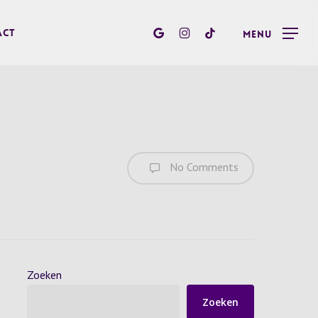
google-
instagram
tiktok
act
Menu
plus
No Comments
Zoeken
Zoeken