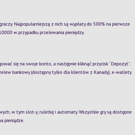
graczy. Najpopularniejszą z nich są wypłaty do 500% na pierwsze
0000 w przypadku przelewania pieniędzy.
wać się na swoje konto, a następnie kliknąć przycisk “Depozyt”.
elew bankowy (dostępny tylko dla klientów z Kanady), e-wallety
ych, w tym slot-y, ruletkę i automaty. Wszystkie gry są dostępne
a pieniądze.