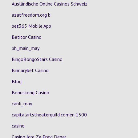
Ausländische Online Casinos Schweiz
azatfreedom.org b
bet365 Mobile App
Betitor Casino
bh_main_may
BingoBongoStars Casino
Binnarybet Casino
Blog
Bonuskong Casino
canli_may
capitalartstheaterguild.comen 1500
casino
Casino Igre Za Pravi Denar