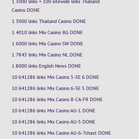
1 3000 links + 100 sitewide links Thailand
Casino DONE
1 3000 links Thailand Casino DONE
1 4010 links Mix Casino
BG
DONE
1 6000 links Mix Casino
SW
DONE
1 7843 links Mix Casino
NL
DONE
1 8000 links English News DONE
10 641286 links Mix Casino
5-SE
6
DONE
10 641286 links Mix Casino
6-SE
5
DONE
10 641286 links Mix Casino
8-CA-FR
DONE
10 641286 links Mix Casino
AU-1
DONE
10 641286 links Mix Casino
AU-5
DONE
10 641286 links Mix Casino
AU-6-7chast
DONE