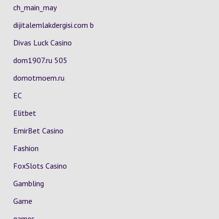
ch_main_may
dijitalemlakdergisi.com b
Divas Luck Casino
dom1907.ru 505
domotmoem.ru
EC
Elitbet
EmirBet Casino
Fashion
FoxSlots Casino
Gambling
Game
games