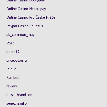
Online Casino Luckygem
Online Casino Neterapay
Online Casino Pro České Hráče
Paypal Casino Talletus
pb_common_may
Post
posts12
pricepblog.ru
Public
Rainbet
review
russia-brand.com
segezha.info