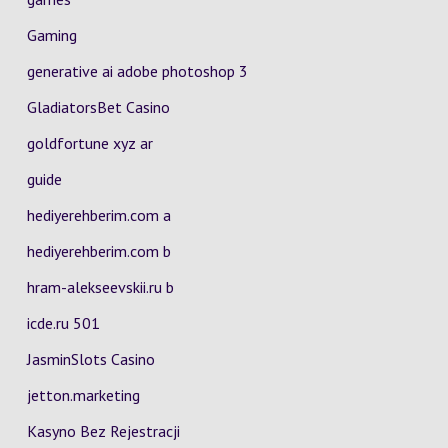
Gaming
generative ai adobe photoshop 3
GladiatorsBet Casino
goldfortune xyz ar
guide
hediyerehberim.com a
hediyerehberim.com b
hram-alekseevskii.ru b
icde.ru 501
JasminSlots Casino
jetton.marketing
Kasyno Bez Rejestracji