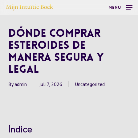
Skip
Menu
to
main
Dónde Comprar
content
Esteroides de
Manera Segura y
Legal
By
admin
juli 7, 2026
Uncategorized
Índice