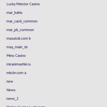
Lucky Meister Casino
mar_bahis
mar_canli_common
mar_pb_common
masalcik.com b
may_main_sb
Mino Casino
miranimashki.ru
mkchr.com a
new
News
news_2