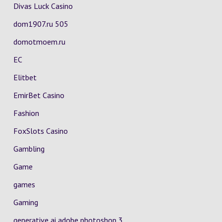
Divas Luck Casino
dom1907.ru 505
domotmoem.ru
EC
Elitbet
EmirBet Casino
Fashion
FoxSlots Casino
Gambling
Game
games
Gaming
generative ai adobe photoshop 3