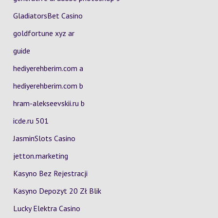
GladiatorsBet Casino
goldfortune xyz ar
guide
hediyerehberim.com a
hediyerehberim.com b
hram-alekseevskii.ru b
icde.ru 501
JasminSlots Casino
jetton.marketing
Kasyno Bez Rejestracji
Kasyno Depozyt 20 Zł Blik
Lucky Elektra Casino