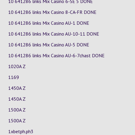
10 641286 links Mix Casino
6-SE
5
DONE
10 641286 links Mix Casino
8-CA-FR
DONE
10 641286 links Mix Casino
AU-1
DONE
10 641286 links Mix Casino
AU-10-11
DONE
10 641286 links Mix Casino
AU-5
DONE
10 641286 links Mix Casino
AU-6-7chast
DONE
1020A Z
1169
1450A Z
1450A Z
1500A Z
1500A Z
1xbetph.ph3