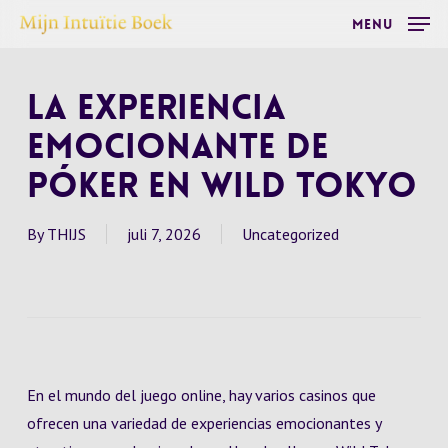
Skip
Menu
to
main
La Experiencia
content
Emocionante de
Póker en Wild Tokyo
By
THIJS
juli 7, 2026
Uncategorized
En el mundo del juego online, hay varios casinos que
ofrecen una variedad de experiencias emocionantes y