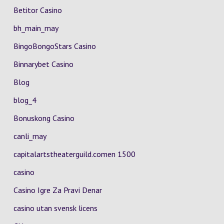
Betitor Casino
bh_main_may
BingoBongoStars Casino
Binnarybet Casino
Blog
blog_4
Bonuskong Casino
canli_may
capitalartstheaterguild.comen 1500
casino
Casino Igre Za Pravi Denar
casino utan svensk licens