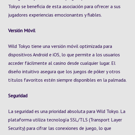
Tokyo se beneficia de esta asociación para ofrecer a sus
jugadores experiencias emocionantes y fiables.
Versión Móvil
Wild Tokyo tiene una versión móvil optimizada para
dispositivos Android e iOS, lo que permite a los usuarios
acceder fácilmente al casino desde cualquier lugar. El
diseño intuitivo asegura que los juegos de póker y otros
títulos favoritos estén siempre disponibles en la palmada.
Seguridad
La seguridad es una prioridad absoluta para Wild Tokyo. La
plataforma utiliza tecnología SSL/TLS (Transport Layer
Security) para cifrar las conexiones de juego, lo que