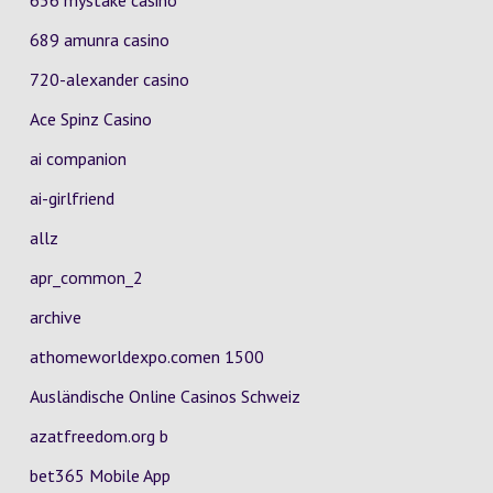
656 mystake casino
689 amunra casino
720-alexander casino
Ace Spinz Casino
ai companion
ai-girlfriend
allz
apr_common_2
archive
athomeworldexpo.comen 1500
Ausländische Online Casinos Schweiz
azatfreedom.org b
bet365 Mobile App