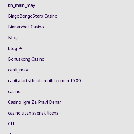
bh_main_may
BingoBongoStars Casino
Binnarybet Casino
Blog
blog_4
Bonuskong Casino
canli_may
capitalartstheaterguild.comen 1500
casino
Casino Igre Za Pravi Denar
casino utan svensk licens
CH