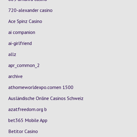
720-alexander casino
Ace Spinz Casino
ai companion
ai-girlfriend
allz
apr_common_2
archive
athomeworldexpo.comen 1500
Ausländische Online Casinos Schweiz
azatfreedom.org b
bet365 Mobile App
Betitor Casino