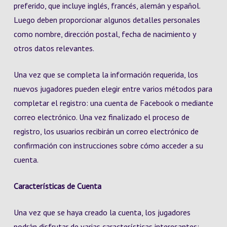
preferido, que incluye inglés, francés, alemán y español.
Luego deben proporcionar algunos detalles personales
como nombre, dirección postal, fecha de nacimiento y
otros datos relevantes.
Una vez que se completa la información requerida, los
nuevos jugadores pueden elegir entre varios métodos para
completar el registro: una cuenta de Facebook o mediante
correo electrónico. Una vez finalizado el proceso de
registro, los usuarios recibirán un correo electrónico de
confirmación con instrucciones sobre cómo acceder a su
cuenta.
Características de Cuenta
Una vez que se haya creado la cuenta, los jugadores
podrán disfrutar de varias características interesantes: