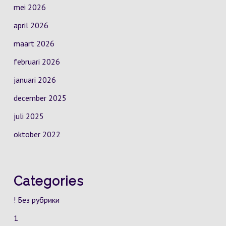
mei 2026
april 2026
maart 2026
februari 2026
januari 2026
december 2025
juli 2025
oktober 2022
Categories
! Без рубрики
1