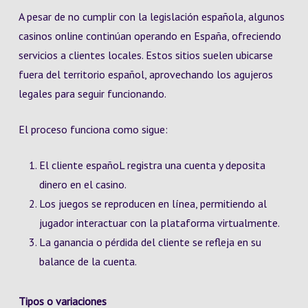
A pesar de no cumplir con la legislación española, algunos
casinos online continúan operando en España, ofreciendo
servicios a clientes locales. Estos sitios suelen ubicarse
fuera del territorio español, aprovechando los agujeros
legales para seguir funcionando.
El proceso funciona como sigue:
El cliente españoL registra una cuenta y deposita
dinero en el casino.
Los juegos se reproducen en línea, permitiendo al
jugador interactuar con la plataforma virtualmente.
La ganancia o pérdida del cliente se refleja en su
balance de la cuenta.
Tipos o variaciones