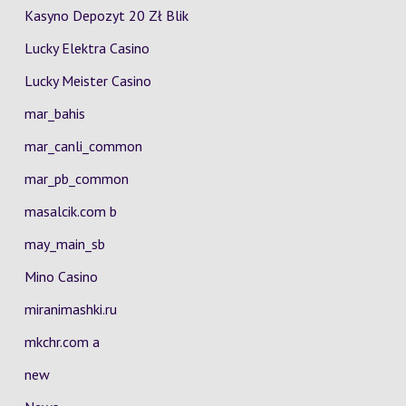
Kasyno Depozyt 20 Zł Blik
Lucky Elektra Casino
Lucky Meister Casino
mar_bahis
mar_canli_common
mar_pb_common
masalcik.com b
may_main_sb
Mino Casino
miranimashki.ru
mkchr.com a
new