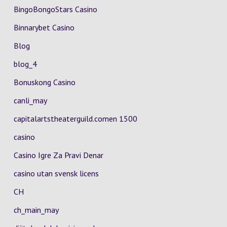
BingoBongoStars Casino
Binnarybet Casino
Blog
blog_4
Bonuskong Casino
canli_may
capitalartstheaterguild.comen 1500
casino
Casino Igre Za Pravi Denar
casino utan svensk licens
CH
ch_main_may