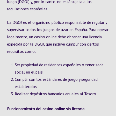
Juego (DGOJ) y, por lo tanto, no está sujeta a las
regulaciones españolas.
La DGOJ es el organismo público responsable de regular y
supervisar todos los juegos de azar en España. Para operar
legalmente, un casino online debe obtener una licencia
expedida por la DGOJ, que incluye cumplir con ciertos
requisitos como:
Ser propiedad de residentes españoles o tener sede
social en el país.
Cumplir con los estándares de juego y seguridad
establecidos.
Realizar depósitos bancarios anuales al Tesoro.
Funcionamiento del casino online sin licencia