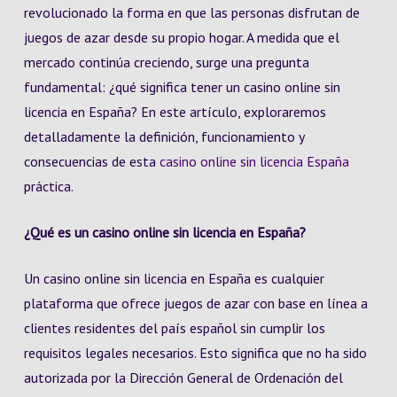
revolucionado la forma en que las personas disfrutan de
juegos de azar desde su propio hogar. A medida que el
mercado continúa creciendo, surge una pregunta
fundamental: ¿qué significa tener un casino online sin
licencia en España? En este artículo, exploraremos
detalladamente la definición, funcionamiento y
consecuencias de esta
casino online sin licencia España
práctica.
¿Qué es un casino online sin licencia en España?
Un casino online sin licencia en España es cualquier
plataforma que ofrece juegos de azar con base en línea a
clientes residentes del país español sin cumplir los
requisitos legales necesarios. Esto significa que no ha sido
autorizada por la Dirección General de Ordenación del