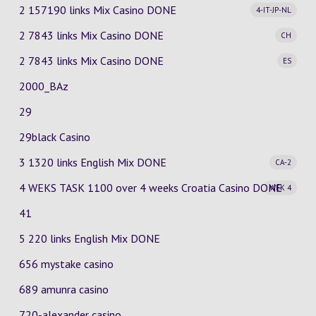
2 157190 links Mix Casino
DONE
4-IT-JP-NL
2 7843 links Mix Casino
DONE
CH
2 7843 links Mix Casino
DONE
ES
2000_BAz
29
29black Casino
3 1320 links English Mix
DONE
CA-2
4 WEKS TASK 1100 over 4 weeks Croatia Casino
DONE
WEK 4
41
5 220 links English Mix DONE
656 mystake casino
689 amunra casino
720-alexander casino