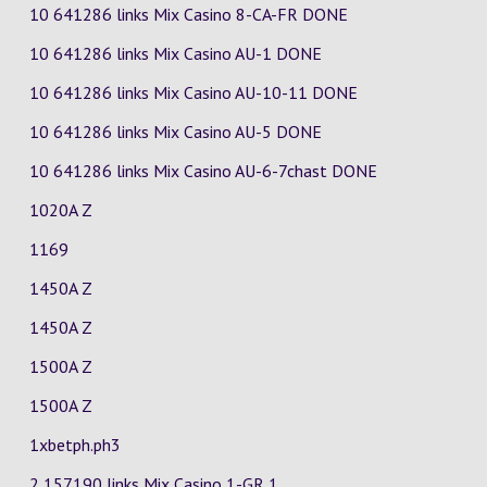
10 641286 links Mix Casino
8-CA-FR
DONE
10 641286 links Mix Casino
AU-1
DONE
10 641286 links Mix Casino
AU-10-11
DONE
10 641286 links Mix Casino
AU-5
DONE
10 641286 links Mix Casino
AU-6-7chast
DONE
1020A Z
1169
1450A Z
1450A Z
1500A Z
1500A Z
1xbetph.ph3
2 157190 links Mix Casino
1-GR
1