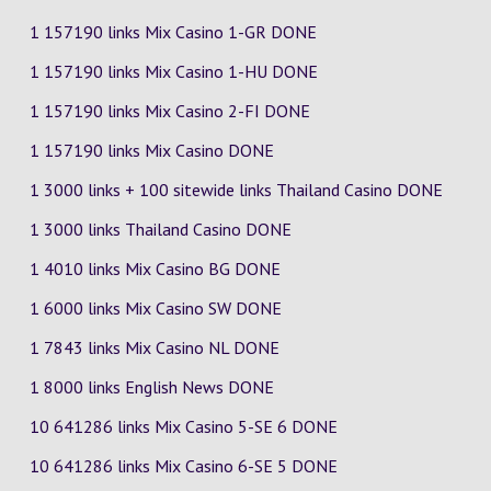
1 157190 links Mix Casino
1-GR
DONE
1 157190 links Mix Casino
1-HU
DONE
1 157190 links Mix Casino
2-FI
DONE
1 157190 links Mix Casino DONE
1 3000 links + 100 sitewide links Thailand Casino DONE
1 3000 links Thailand Casino DONE
1 4010 links Mix Casino
BG
DONE
1 6000 links Mix Casino
SW
DONE
1 7843 links Mix Casino
NL
DONE
1 8000 links English News DONE
10 641286 links Mix Casino
5-SE
6
DONE
10 641286 links Mix Casino
6-SE
5
DONE