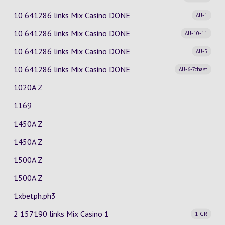
10 641286 links Mix Casino
DONE
AU-1
10 641286 links Mix Casino
DONE
AU-10-11
10 641286 links Mix Casino
DONE
AU-5
10 641286 links Mix Casino
DONE
AU-6-7chast
1020A Z
1169
1450A Z
1450A Z
1500A Z
1500A Z
1xbetph.ph3
2 157190 links Mix Casino
1
1-GR