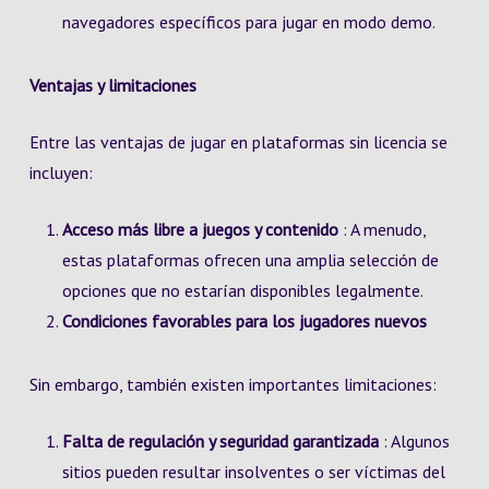
navegadores específicos para jugar en modo demo.
Ventajas y limitaciones
Entre las ventajas de jugar en plataformas sin licencia se
incluyen:
Acceso más libre a juegos y contenido
: A menudo,
estas plataformas ofrecen una amplia selección de
opciones que no estarían disponibles legalmente.
Condiciones favorables para los jugadores nuevos
Sin embargo, también existen importantes limitaciones:
Falta de regulación y seguridad garantizada
: Algunos
sitios pueden resultar insolventes o ser víctimas del